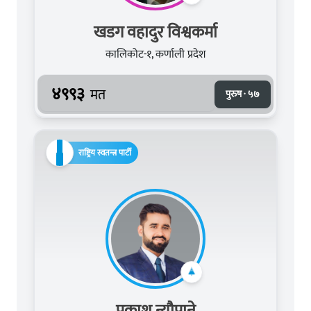
खडग वहादुर विश्वकर्मा
कालिकोट-१, कर्णाली प्रदेश
४९९३
मत
पुरुष · ५७
राष्ट्रिय स्वतन्त्र पार्टी
प्रकाश न्यौपाने