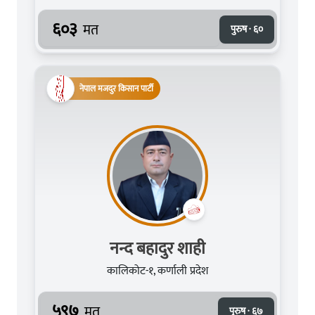
६०३
मत
पुरुष · ६०
नेपाल मजदुर किसान पार्टी
नन्द बहादुर शाही
कालिकोट-१, कर्णाली प्रदेश
५९७
मत
पुरुष · ६७