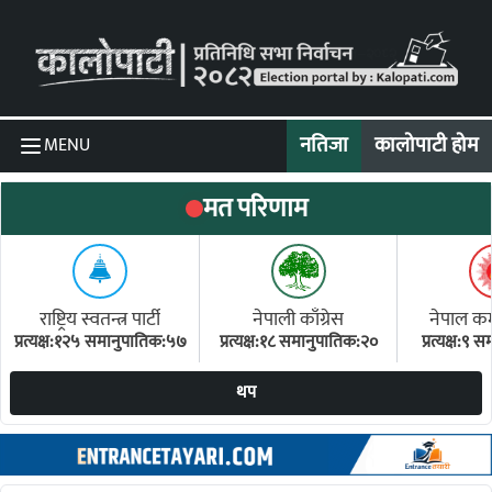
Skip to content
नतिजा
कालोपाटी होम
MENU
मत परिणाम
राष्ट्रिय स्वतन्त्र पार्टी
नेपाली काँग्रेस
नेपाल कम्य
प्रत्यक्ष:१२५ समानुपातिक:५७
प्रत्यक्ष:१८ समानुपातिक:२०
प्रत्यक्ष:९
(ए
थप