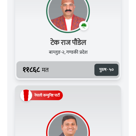
टेक राज पौडेल
बाग्लुङ-२, गण्डकी प्रदेश
११८६८
मत
पुरुष · ५०
नेपाली कम्युनिष्ट पार्टी