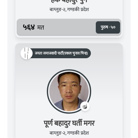
बाग्लुङ-२, गण्डकी प्रदेश
५६४
मत
पुरुष · ५०
जनता समाजवादी पार्टी(एकल चुनाव चिन्ह)
पूर्ण बहादुर घर्ती मगर
बाग्लुङ-२, गण्डकी प्रदेश