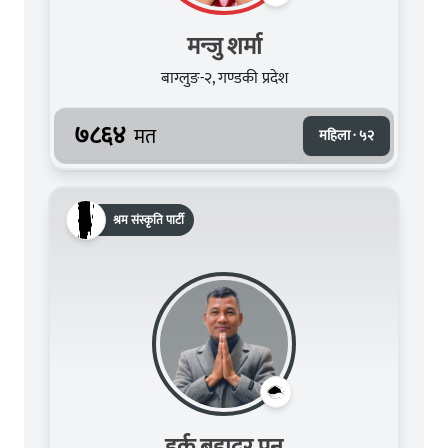
मन्जु शर्मा
बाग्लुङ-२, गण्डकी प्रदेश
७८६४
मत
महिला · ५२
श्रम संस्कृति पार्टी
हर्क बहादुर पुन