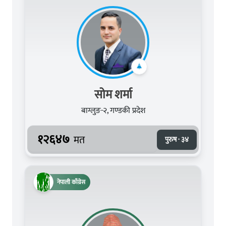
सोम शर्मा
बाग्लुङ-२, गण्डकी प्रदेश
१२६४७
मत
पुरुष · ३४
नेपाली काँग्रेस