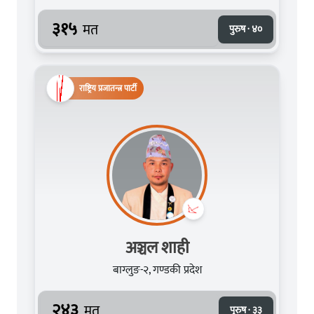
३१५
मत
पुरुष · ४०
राष्ट्रिय प्रजातन्त्र पार्टी
अञ्चल शाही
बाग्लुङ-२, गण्डकी प्रदेश
२४३
मत
पुरुष · ३३