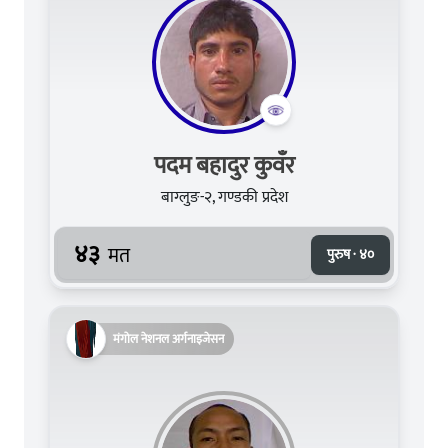
पदम बहादुर कुवँर
बाग्लुङ-२, गण्डकी प्रदेश
४३
मत
पुरुष · ४०
मंगोल नेशनल अर्गनाइजेसन