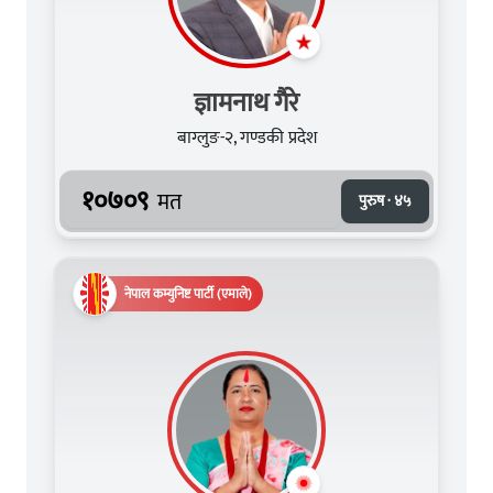
ज्ञामनाथ गैरे
बाग्लुङ-२, गण्डकी प्रदेश
१०७०९
मत
पुरुष · ४५
नेपाल कम्युनिष्ट पार्टी (एमाले)