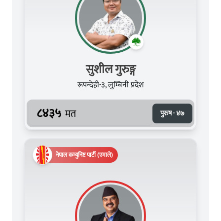
सुशील गुरुङ्ग
रूपन्देही-३, लुम्बिनी प्रदेश
८४३५
मत
पुरुष · ४७
नेपाल कम्युनिष्ट पार्टी (एमाले)