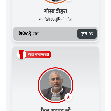
गौरब बोहरा
रूपन्देही-३, लुम्बिनी प्रदेश
७७८९
मत
पुरुष · ४९
नेपाली कम्युनिष्ट पार्टी
फैज अहमद खाँ