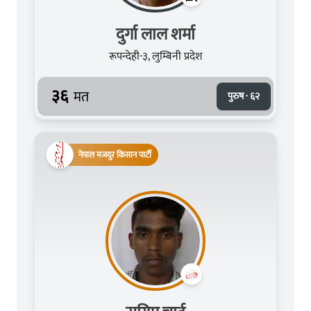
दुर्गा लाल शर्मा
रूपन्देही-३, लुम्बिनी प्रदेश
३६
मत
पुरुष · ६२
नेपाल मजदुर किसान पार्टी