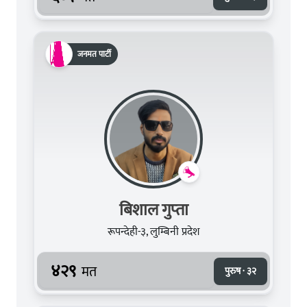
जनमत पार्टी
बिशाल गुप्‍ता
रूपन्देही-३, लुम्बिनी प्रदेश
४२९
मत
पुरुष · ३२