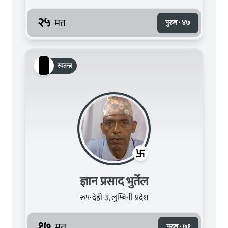
२५
मत
पुरुष · ४७
स्वतन्त्र
ज्ञान प्रसाद भुर्तेल
रूपन्देही-३, लुम्बिनी प्रदेश
१७
मत
पुरुष · ७१