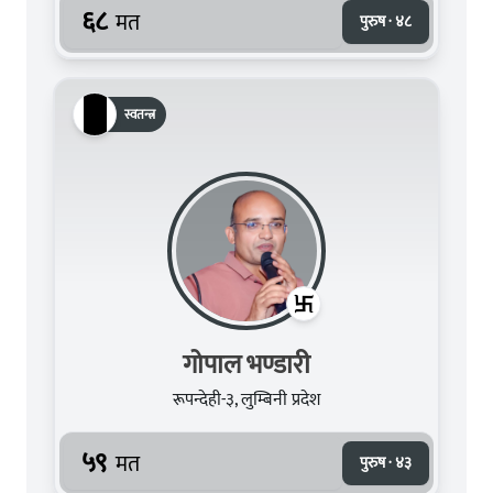
६८
मत
पुरुष · ४८
स्वतन्त्र
गोपाल भण्डारी
रूपन्देही-३, लुम्बिनी प्रदेश
५९
मत
पुरुष · ४३