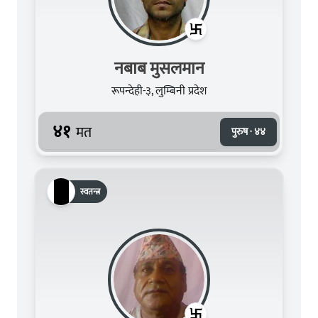
नबाब मुसलमान
रूपन्देही-३, लुम्बिनी प्रदेश
४१
मत
पुरुष · ४४
स्वतन्त्र