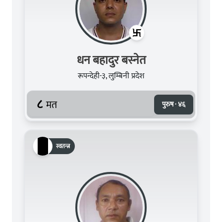
धन बहादुर बस्नेत
रूपन्देही-३, लुम्बिनी प्रदेश
८
मत
पुरुष · ४६
स्वतन्त्र