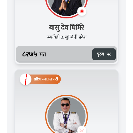
बासु देव घिमिरे
रूपन्देही-३, लुम्बिनी प्रदेश
८२७५
मत
पुरुष · ५८
राष्ट्रिय प्रजातन्त्र पार्टी