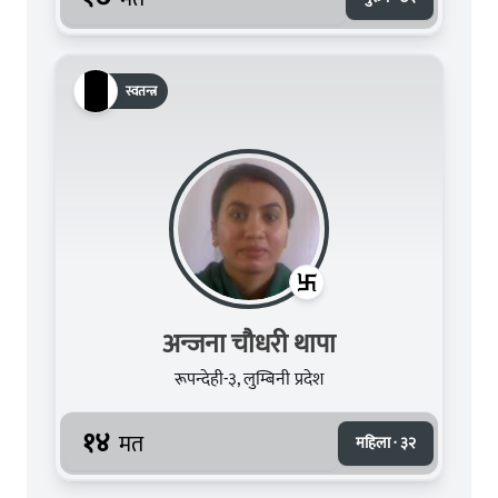
स्वतन्त्र
अन्जना चौधरी थापा
रूपन्देही-३, लुम्बिनी प्रदेश
१४
मत
महिला · ३२