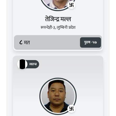
तेजिन्द्र मल्ल
रूपन्देही-३, लुम्बिनी प्रदेश
८
मत
पुरुष · ५७
स्वतन्त्र