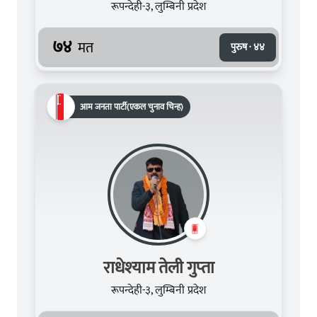
रूपन्देही-३, लुम्बिनी प्रदेश
७४
मत
पुरुष · ४४
आम जनता पार्टी(एकल चुनाव चिन्ह)
राधेश्‍याम तेली गुप्‍ता
रूपन्देही-३, लुम्बिनी प्रदेश