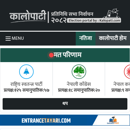
Skip to content
नतिजा
कालोपाटी होम
MENU
मत परिणाम
राष्ट्रिय स्वतन्त्र पार्टी
नेपाली काँग्रेस
नेपाल कम्य
प्रत्यक्ष:१२५ समानुपातिक:५७
प्रत्यक्ष:१८ समानुपातिक:२०
प्रत्यक्ष:९
(ए
थप