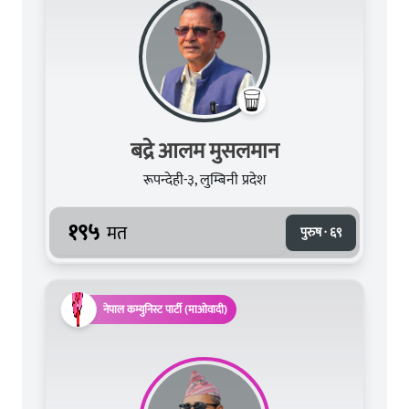
बद्रे आलम मुसलमान
रूपन्देही-३, लुम्बिनी प्रदेश
१९५
मत
पुरुष · ६९
नेपाल कम्युनिस्ट पार्टी (माओवादी)