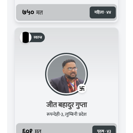
७५०
मत
महिला · ४४
स्वतन्त्र
जीत बहादुर गुप्‍ता
रूपन्देही-३, लुम्बिनी प्रदेश
६०१
मत
पुरुष · ४३