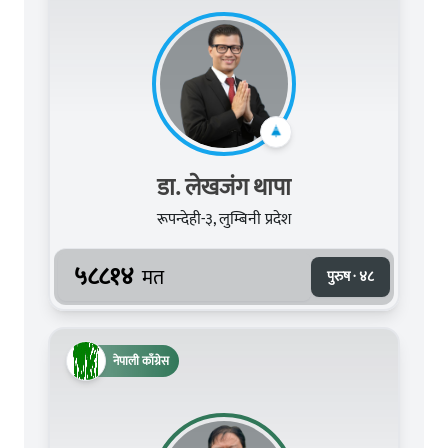
डा. लेखजंग थापा
रूपन्देही-३, लुम्बिनी प्रदेश
५८८१४
मत
पुरुष · ४८
नेपाली काँग्रेस