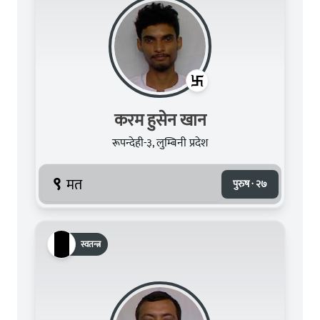
करम हुसेन खान
रूपन्देही-३, लुम्बिनी प्रदेश
९
मत
पुरुष · २७
स्वतन्त्र