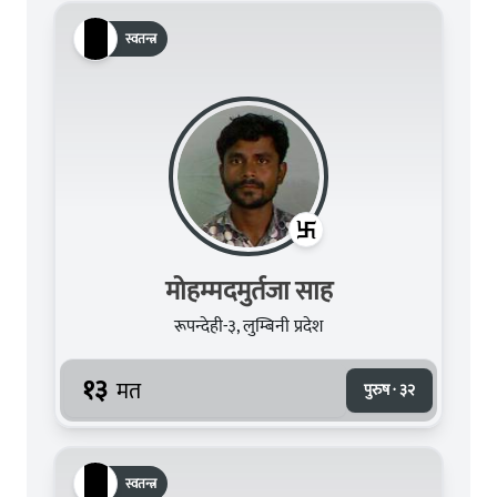
स्वतन्त्र
मोहम्मदमुर्तजा साह
रूपन्देही-३, लुम्बिनी प्रदेश
१३
मत
पुरुष · ३२
स्वतन्त्र