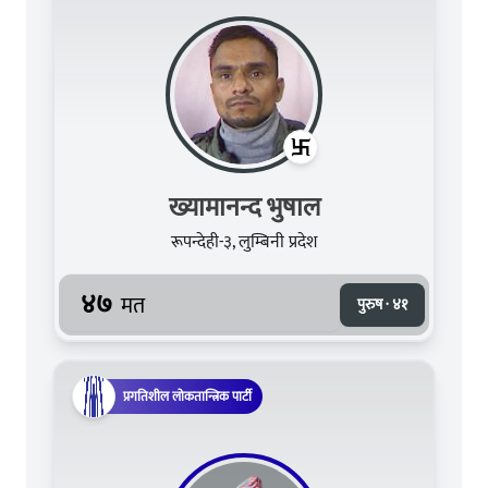
ख्यामानन्द भुषाल
रूपन्देही-३, लुम्बिनी प्रदेश
४७
मत
पुरुष · ४१
प्रगतिशील लोकतान्त्रिक पार्टी