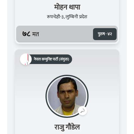
मोहन थापा
रूपन्देही-३, लुम्बिनी प्रदेश
७८
मत
पुरुष · ४२
नेपाल कम्युनिष्ट पार्टी (संयुक्त)
राजु गौडेल