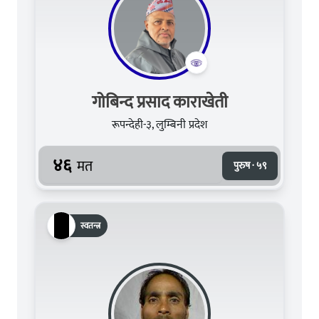
गोबिन्द प्रसाद काराखेती
रूपन्देही-३, लुम्बिनी प्रदेश
४६
मत
पुरुष · ५९
स्वतन्त्र