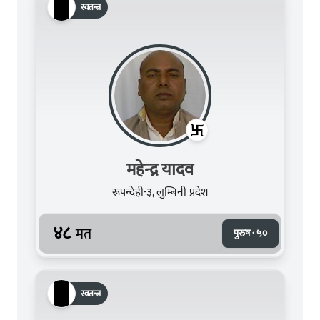
स्वतन्त्र
महेन्द्र यादव
रूपन्देही-३, लुम्बिनी प्रदेश
४८
मत
पुरुष · ५०
स्वतन्त्र