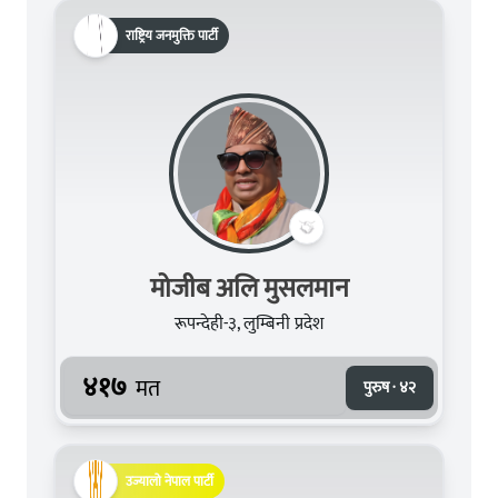
राष्ट्रिय जनमुक्ति पार्टी
मोजीब अलि मुसलमान
रूपन्देही-३, लुम्बिनी प्रदेश
४१७
मत
पुरुष · ४२
उज्यालो नेपाल पार्टी