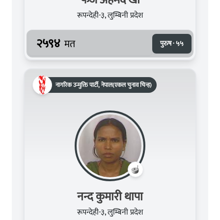
रूपन्देही-३, लुम्बिनी प्रदेश
२५९४
मत
पुरुष · ५५
नागरिक उन्मुक्ति पार्टी, नेपाल(एकल चुनाव चिन्ह)
नन्द कुमारी थापा
रूपन्देही-३, लुम्बिनी प्रदेश