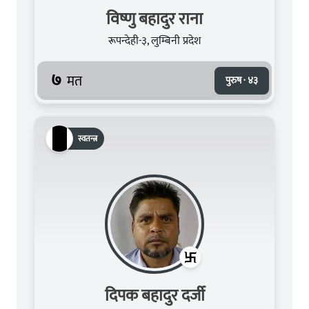
विष्णु बहादुर राना
रूपन्देही-३, लुम्बिनी प्रदेश
७
मत
पुरुष · ४३
स्वतन्त्र
दिपक बहादुर दर्जी