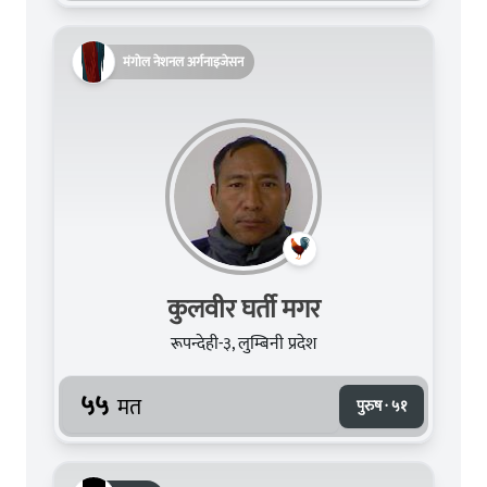
मंगोल नेशनल अर्गनाइजेसन
कुलवीर घर्ती मगर
रूपन्देही-३, लुम्बिनी प्रदेश
५५
मत
पुरुष · ५१