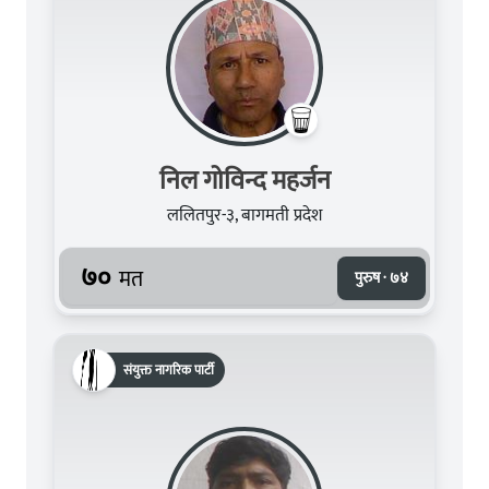
निल गोविन्द महर्जन
ललितपुर-३, बागमती प्रदेश
७०
मत
पुरुष · ७४
संयुक्त नागरिक पार्टी