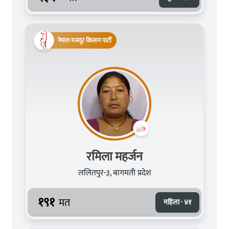
नेपाल मजदुर किसान पार्टी
रमिला महर्जन
ललितपुर-३, बागमती प्रदेश
१९१
मत
महिला · ४१