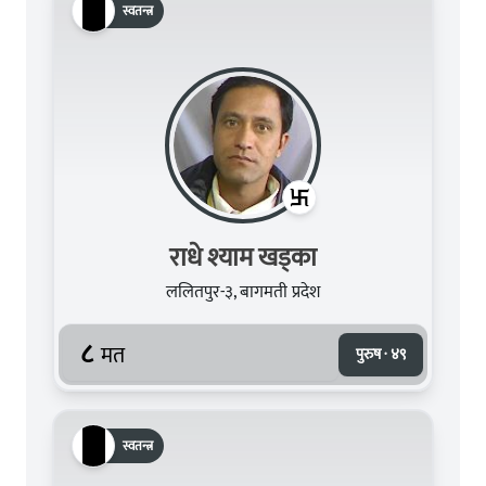
स्वतन्त्र
राधे श्याम खड्का
ललितपुर-३, बागमती प्रदेश
८
मत
पुरुष · ४९
स्वतन्त्र