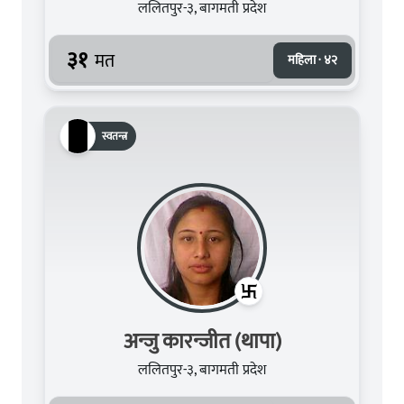
ललितपुर-३, बागमती प्रदेश
३१
मत
महिला · ४२
स्वतन्त्र
अन्जु कारन्जीत (थापा)
ललितपुर-३, बागमती प्रदेश