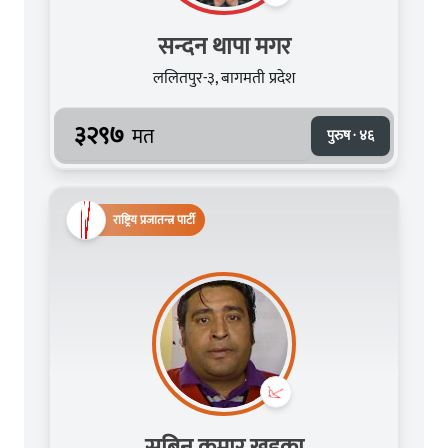
सन्दन थापा मगर
ललितपुर-३, बागमती प्रदेश
३२९७
मत
पुरुष · ४६
राष्ट्रिय प्रजातन्त्र पार्टी
सबिन कुमार खड्का