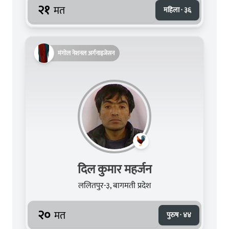
२१
मत
महिला · ३६
मंगोल नेशनल अर्गनाइजेसन
दिल कुमार महर्जन
ललितपुर-३, बागमती प्रदेश
२०
मत
पुरुष · ४४