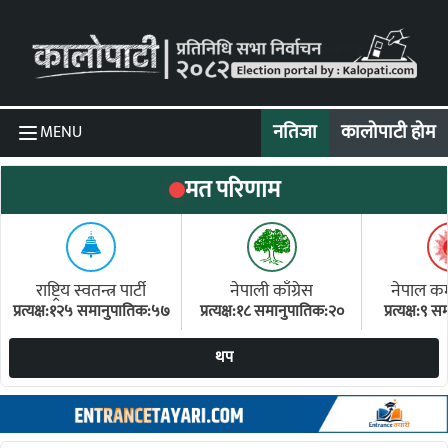
Skip to content
नतिजा
कालोपाटी होम
MENU
मत परिणाम
राष्ट्रिय स्वतन्त्र पार्टी
नेपाली काँग्रेस
नेपाल कम्य
प्रत्यक्ष:१२५ समानुपातिक:५७
प्रत्यक्ष:१८ समानुपातिक:२०
प्रत्यक्ष:९
(ए
थप