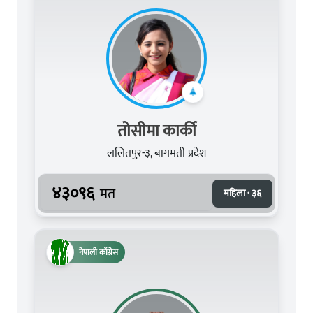
तोसीमा कार्की
ललितपुर-३, बागमती प्रदेश
४३०९६
मत
महिला · ३६
नेपाली काँग्रेस