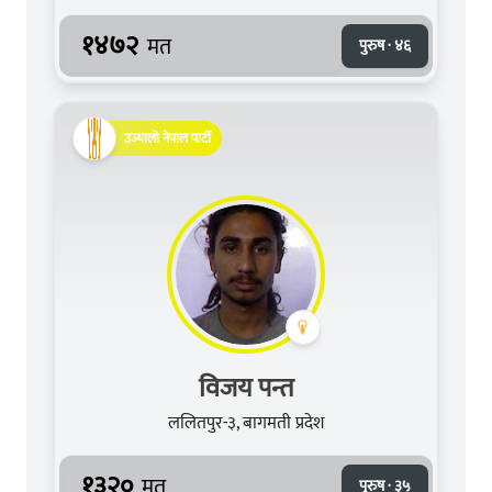
१४७२
मत
पुरुष · ४६
उज्यालो नेपाल पार्टी
विजय पन्त
ललितपुर-३, बागमती प्रदेश
१३२०
मत
पुरुष · ३५