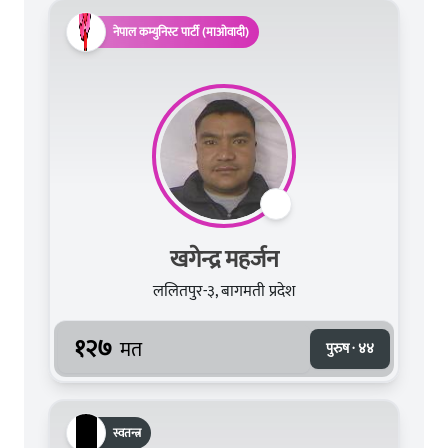
नेपाल कम्युनिस्ट पार्टी (माओवादी)
खगेन्द्र महर्जन
ललितपुर-३, बागमती प्रदेश
१२७
मत
पुरुष · ४४
स्वतन्त्र