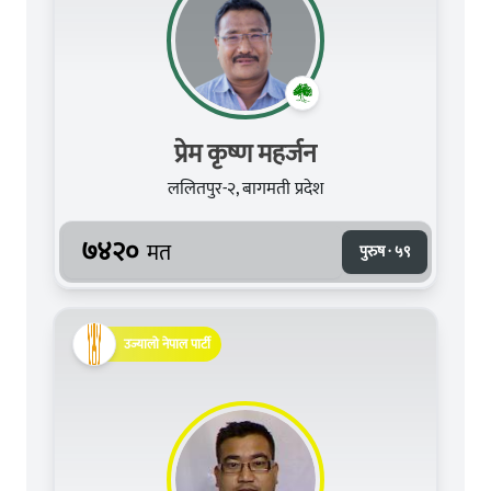
प्रेम कृष्ण महर्जन
ललितपुर-२, बागमती प्रदेश
७४२०
मत
पुरुष · ५९
उज्यालो नेपाल पार्टी