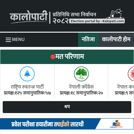
Skip to content
नतिजा
कालोपाटी होम
MENU
मत परिणाम
राष्ट्रिय स्वतन्त्र पार्टी
नेपाली काँग्रेस
नेपाल कम्य
प्रत्यक्ष:१२५ समानुपातिक:५७
प्रत्यक्ष:१८ समानुपातिक:२०
प्रत्यक्ष:९
(ए
थप