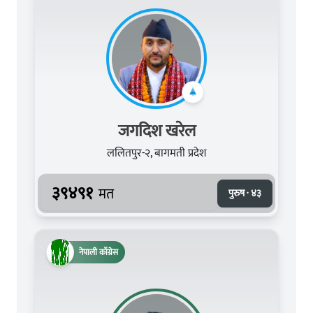
जगदिश खरेल
ललितपुर-२, बागमती प्रदेश
३९४९१
मत
पुरुष · ४३
नेपाली काँग्रेस