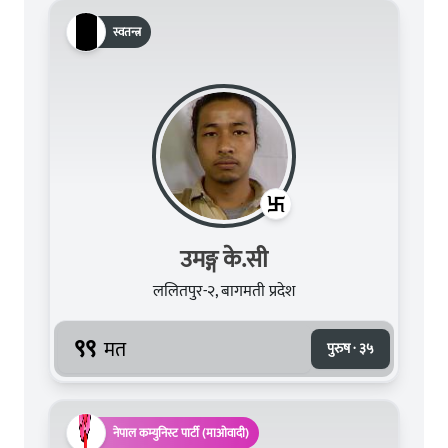
स्वतन्त्र
उमङ्ग के.सी
ललितपुर-२, बागमती प्रदेश
९९
मत
पुरुष · ३५
नेपाल कम्युनिस्ट पार्टी (माओवादी)