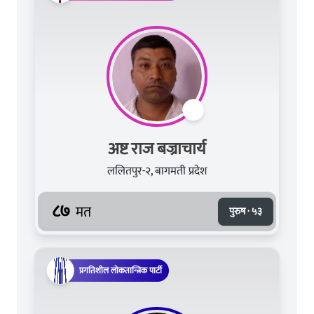
अष्ट राज बज्राचार्य
ललितपुर-२, बागमती प्रदेश
८७
मत
पुरुष · ५३
प्रगतिशील लोकतान्त्रिक पार्टी