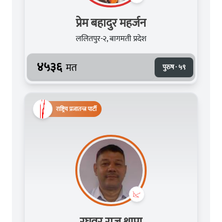
प्रेम बहादुर महर्जन
ललितपुर-२, बागमती प्रदेश
४५३६
मत
पुरुष · ५९
राष्ट्रिय प्रजातन्त्र पार्टी
रघुवर राज थापा