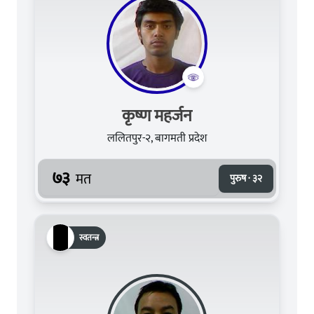
कृष्ण महर्जन
ललितपुर-२, बागमती प्रदेश
७३
मत
पुरुष · ३२
स्वतन्त्र