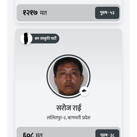
१२१७
मत
पुरुष · ५३
श्रम संस्कृति पार्टी
सरोज राई
ललितपुर-२, बागमती प्रदेश
६०८
मत
पुरुष · ३८