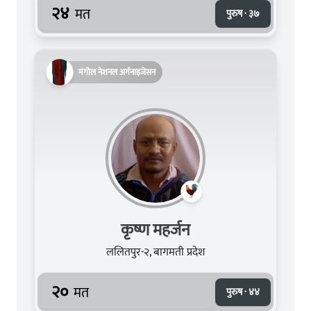
२४
मत
पुरुष · ३७
मंगोल नेशनल अर्गनाइजेसन
कृष्ण महर्जन
ललितपुर-२, बागमती प्रदेश
२०
मत
पुरुष · ४४