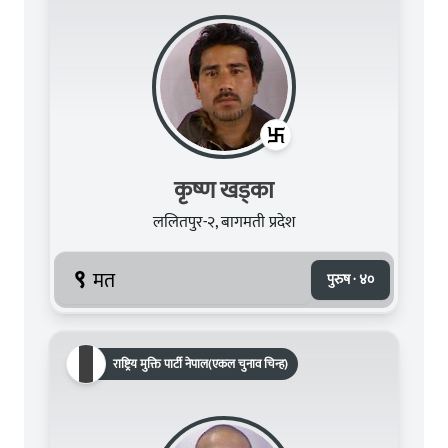
कृष्ण खड्का
ललितपुर-२, बागमती प्रदेश
९
मत
पुरुष · ४०
राष्ट्रिय मुक्ति पार्टी नेपाल(एकल चुनाव चिन्ह)