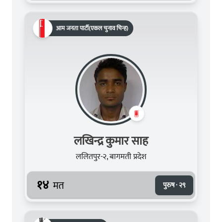
आम जनता पार्टी(एकल चुनाव चिन्ह)
लखिन्द्र कुमार साह
ललितपुर-२, बागमती प्रदेश
१४
मत
पुरुष · २९