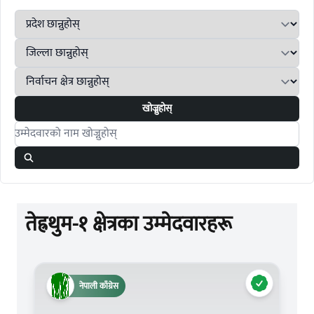
खोज्नुहोस्
Search candidates
तेह्रथुम-१ क्षेत्रका उम्मेदवारहरू
नेपाली काँग्रेस