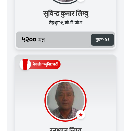
सुविन्द्र कुमार लिम्वु
तेह्रथुम-१, कोशी प्रदेश
५२००
मत
पुरुष · ४६
नेपाली कम्युनिष्ट पार्टी
रनध्वज लिम्वु