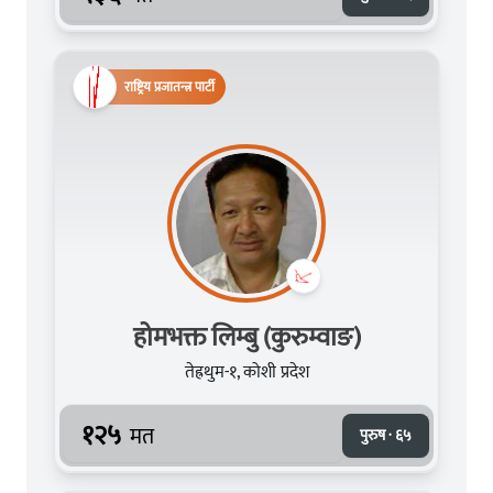
राष्ट्रिय प्रजातन्त्र पार्टी
होमभक्त लिम्बु (कुरुम्वाङ)
तेह्रथुम-१, कोशी प्रदेश
१२५
मत
पुरुष · ६५