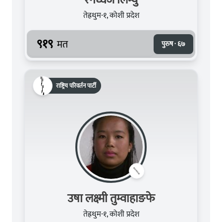
तेह्रथुम-१, कोशी प्रदेश
९१९
मत
पुरुष · ६७
राष्ट्रिय परिवर्तन पार्टी
उषा लक्ष्‍मी तुम्वाहाङफे
तेह्रथुम-१, कोशी प्रदेश