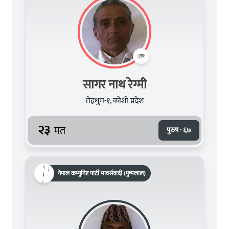
सागर नाथ रेग्मी
तेह्रथुम-१, कोशी प्रदेश
२३
मत
पुरुष · ६७
नेपाल कम्युनिष्ट पार्टी मार्क्सवादी (पुष्पलाल)