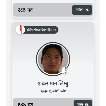
२८३
मत
महिला · २६
संघीय लोकतान्त्रिक राष्ट्रिय मञ्च
शंकर मान लिम्बु
तेह्रथुम-१, कोशी प्रदेश
१३६
मत
पुरुष · ४६