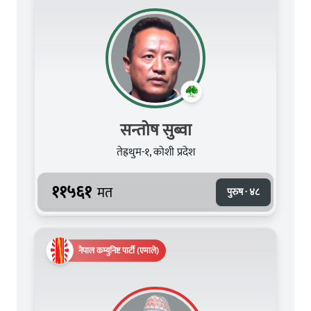
सन्तोष सुब्वा
तेह्रथुम-१, कोशी प्रदेश
११५६१
मत
पुरुष · ४८
नेपाल कम्युनिष्ट पार्टी (एमाले)