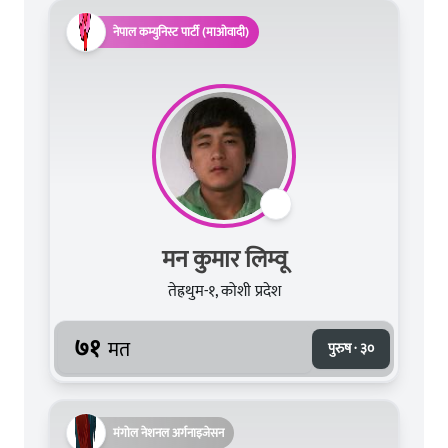
नेपाल कम्युनिस्ट पार्टी (माओवादी)
मन कुमार लिम्वू
तेह्रथुम-१, कोशी प्रदेश
७१
मत
पुरुष · ३०
मंगोल नेशनल अर्गनाइजेसन