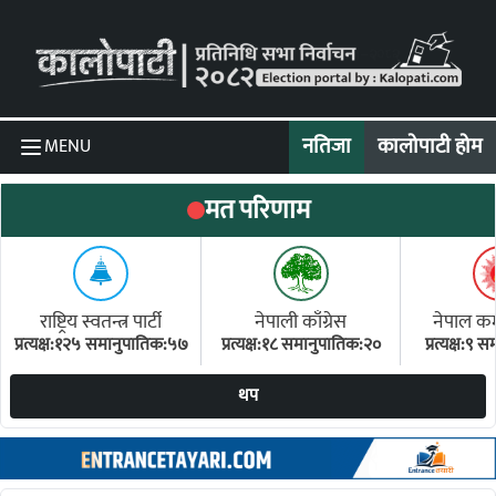
Skip to content
नतिजा
कालोपाटी होम
MENU
मत परिणाम
राष्ट्रिय स्वतन्त्र पार्टी
नेपाली काँग्रेस
नेपाल कम्य
प्रत्यक्ष:१२५ समानुपातिक:५७
प्रत्यक्ष:१८ समानुपातिक:२०
प्रत्यक्ष:९
(ए
थप