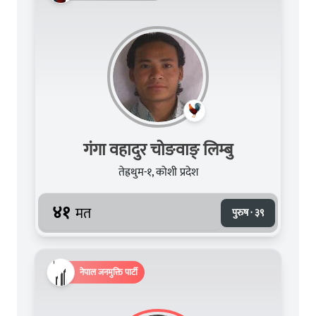
गंगा वहादुर चोङवाङ् लिम्बु
तेह्रथुम-१, कोशी प्रदेश
४१
मत
पुरुष · ३९
नेपाल जनमुक्ति पार्टी