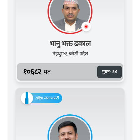
भानु भक्त ढकाल
तेह्रथुम-१, कोशी प्रदेश
१०६८२
मत
पुरुष · ६४
राष्ट्रिय स्वतन्त्र पार्टी