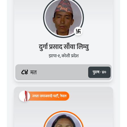
दुर्गा प्रसाद साँवा लिम्वु
झापा-१, कोशी प्रदेश
८४
मत
पुरुष · ४०
जनता समाजवादी पार्टी, नेपाल