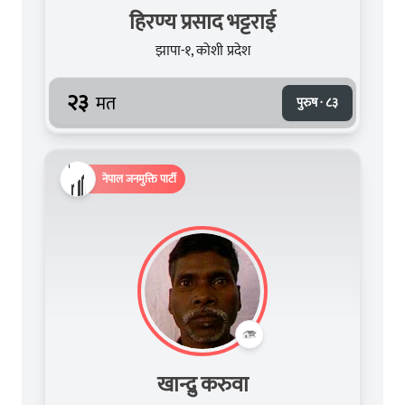
हिरण्य प्रसाद भट्टराई
झापा-१, कोशी प्रदेश
२३
मत
पुरुष · ८३
नेपाल जनमुक्ति पार्टी
खान्द्रु करुवा