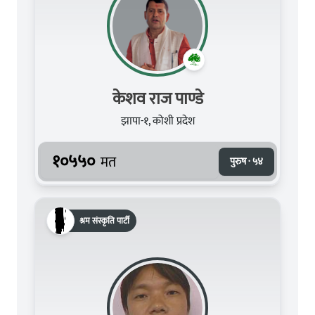
केशव राज पाण्डे
झापा-१, कोशी प्रदेश
१०५५०
मत
पुरुष · ५४
श्रम संस्कृति पार्टी