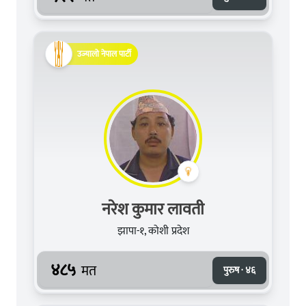
उज्यालो नेपाल पार्टी
नरेश कुमार लावती
झापा-१, कोशी प्रदेश
४८५
मत
पुरुष · ४६