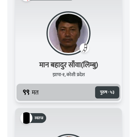
मान बहादुर साँवा(लिम्बु)
झापा-१, कोशी प्रदेश
९९
मत
पुरुष · ५३
स्वतन्त्र