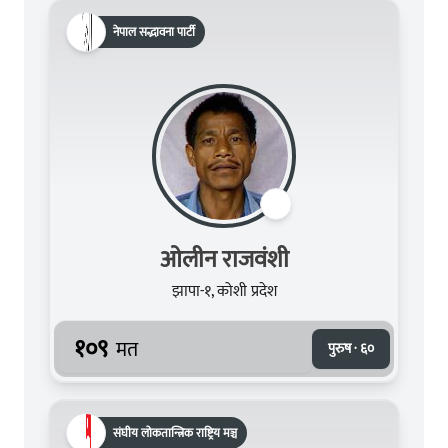
नेपाल सद्भावना पार्टी
ओलीन राजवंशी
झापा-१, कोशी प्रदेश
१०९
मत
पुरुष · ६०
संघीय लोकतान्त्रिक राष्ट्रिय मञ्च