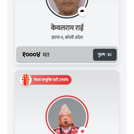
केवलराम राई
झापा-१, कोशी प्रदेश
१०००४
मत
पुरुष · ४८
नेपाल कम्युनिष्ट पार्टी (एमाले)