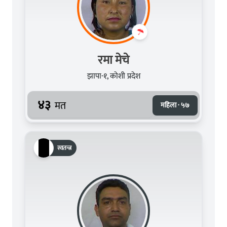
रमा मेचे
झापा-१, कोशी प्रदेश
४३
मत
महिला · ५७
स्वतन्त्र