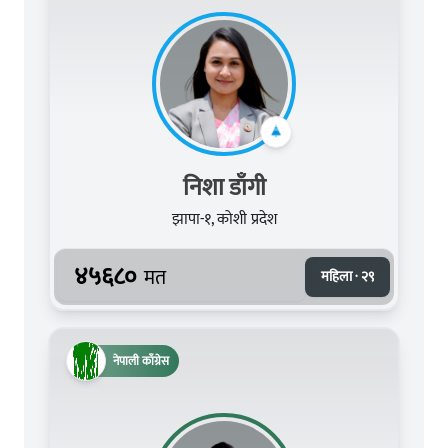
निशा डाँगी
झापा-१, कोशी प्रदेश
४५६८०
मत
महिला · २९
नेपाली काँग्रेस