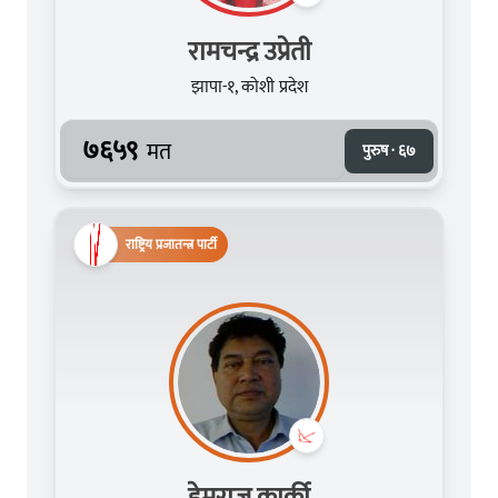
रामचन्द्र उप्रेती
झापा-१, कोशी प्रदेश
७६५९
मत
पुरुष · ६७
राष्ट्रिय प्रजातन्त्र पार्टी
हेमराज कार्की