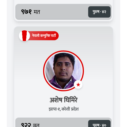
९७१
मत
पुरुष · ४२
नेपाली कम्युनिष्ट पार्टी
अशेष घिमिरे
झापा-१, कोशी प्रदेश
९२२
मत
पुरुष · ४०