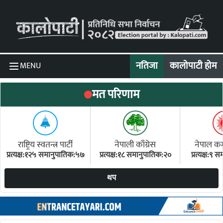
Skip to content
नतिजा
कालोपाटी होम
MENU
मत परिणाम
राष्ट्रिय स्वतन्त्र पार्टी
नेपाली काँग्रेस
नेपाल कम्य
प्रत्यक्ष:१२५ समानुपातिक:५७
प्रत्यक्ष:१८ समानुपातिक:२०
प्रत्यक्ष:९
(ए
थप