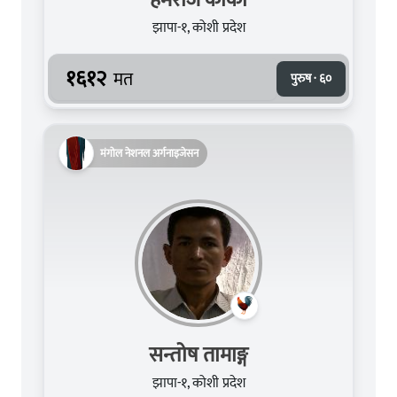
झापा-१, कोशी प्रदेश
१६१२
मत
पुरुष · ६०
मंगोल नेशनल अर्गनाइजेसन
सन्तोष तामाङ्ग
झापा-१, कोशी प्रदेश