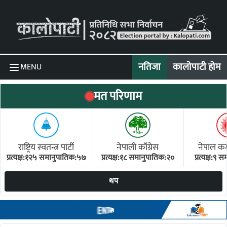
Skip to content
नतिजा
कालोपाटी होम
MENU
मत परिणाम
राष्ट्रिय स्वतन्त्र पार्टी
नेपाली काँग्रेस
नेपाल कम्य
प्रत्यक्ष:१२५ समानुपातिक:५७
प्रत्यक्ष:१८ समानुपातिक:२०
प्रत्यक्ष:९
(ए
थप