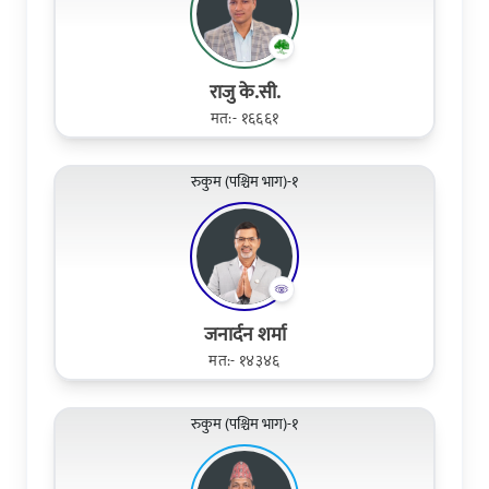
राजु के.सी.
मत:- १६६६१
रुकुम (पश्चिम भाग)-१
जनार्दन शर्मा
मत:- १४३४६
रुकुम (पश्चिम भाग)-१