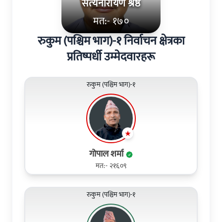
सत्‍यनारायण श्रेष्ठ
मत:- १७०
रुकुम (पश्चिम भाग)-१ निर्वाचन क्षेत्रका
प्रतिष्पर्धी उम्मेदवारहरू
रुकुम (पश्चिम भाग)-१
गोपाल शर्मा
मत:- २१६०९
रुकुम (पश्चिम भाग)-१