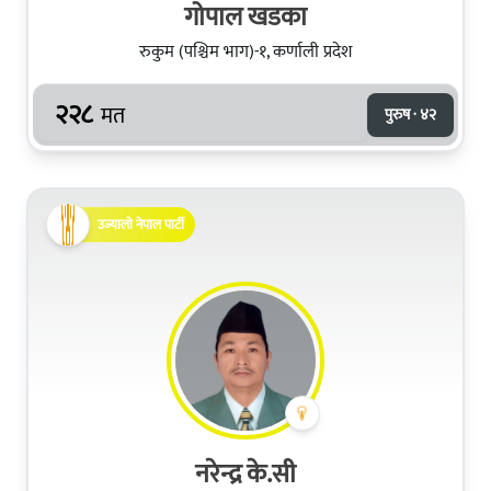
गोपाल खडका
रुकुम (पश्चिम भाग)-१, कर्णाली प्रदेश
२२८
मत
पुरुष · ४२
उज्यालो नेपाल पार्टी
नरेन्द्र के.सी