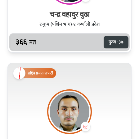
चन्द्र वहादुर वुढा
रुकुम (पश्चिम भाग)-१, कर्णाली प्रदेश
३६६
मत
पुरुष · ३७
राष्ट्रिय प्रजातन्त्र पार्टी