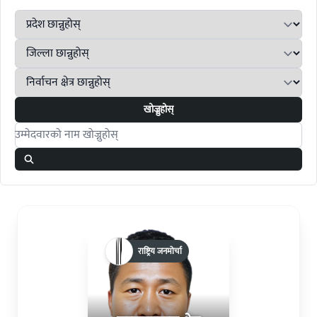
खोज्नुहोस्
Search candidates
राष्ट्रिय जनमोर्चा