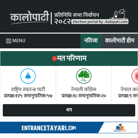
Skip to content
नतिजा
कालोपाटी होम
MENU
मत परिणाम
राष्ट्रिय स्वतन्त्र पार्टी
नेपाली काँग्रेस
नेपाल कम्य
प्रत्यक्ष:१२५ समानुपातिक:५७
प्रत्यक्ष:१८ समानुपातिक:२०
प्रत्यक्ष:९
(ए
थप