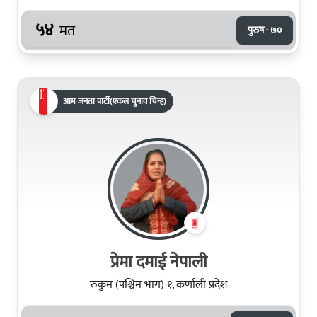
५४
मत
पुरुष · ७०
आम जनता पार्टी(एकल चुनाव चिन्ह)
प्रेमा दमाई नेपाली
रुकुम (पश्चिम भाग)-१, कर्णाली प्रदेश