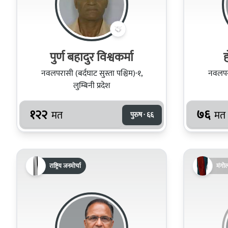
पुर्ण बहादुर विश्वकर्मा
ह
नवलपरासी (बर्दघाट सुस्ता पश्चिम)-१,
नवलपरा
लुम्बिनी प्रदेश
१२२
७६
मत
मत
पुरुष · ६६
राष्ट्रिय जनमोर्चा
मंगो