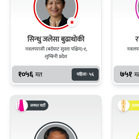
सिन्‍धु जलेसा बुढाथोकी
र
नवलपरासी (बर्दघाट सुस्ता पश्चिम)-१,
नवलपरा
लुम्बिनी प्रदेश
१०५६
७५१
मत
म
महिला · ५६
जनमत पार्टी
उज्या