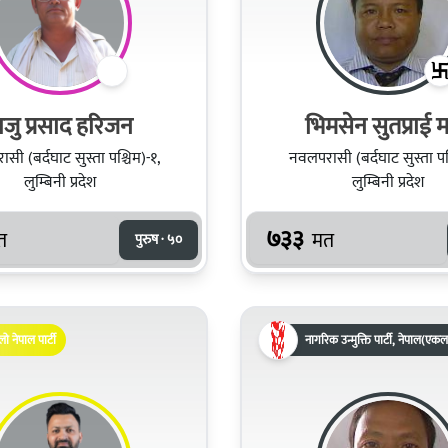
ाजु प्रसाद हरिजन
भिमसेन सुतप्राई 
सी (बर्दघाट सुस्ता पश्चिम)-१,
नवलपरासी (बर्दघाट सुस्ता पश्
लुम्बिनी प्रदेश
लुम्बिनी प्रदेश
७३३
त
मत
पुरुष · ५०
लो नेपाल पार्टी
नागरिक उन्मुक्ति पार्टी, नेपाल(एकल