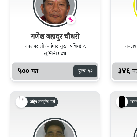
गणेश बहादुर चौधरी
नवलपरासी (बर्दघाट सुस्ता पश्चिम)-१,
नवलपरा
लुम्बिनी प्रदेश
५००
३४६
मत
म
पुरुष · ५९
राष्ट्रिय जनमुक्ति पार्टी
स्वतन्त