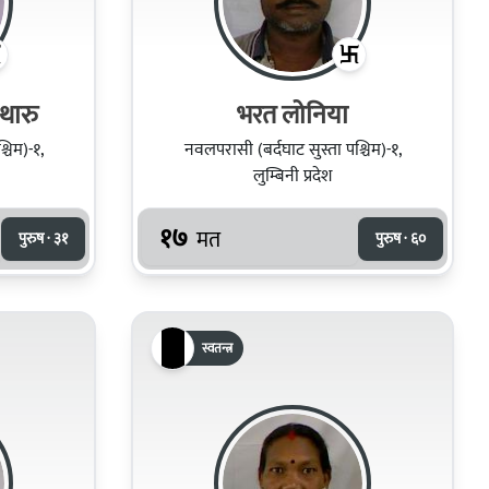
थारु
भरत लोनिया
चिम)-१,
नवलपरासी (बर्दघाट सुस्ता पश्चिम)-१,
लुम्बिनी प्रदेश
१७
मत
पुरुष · ३१
पुरुष · ६०
स्वतन्त्र