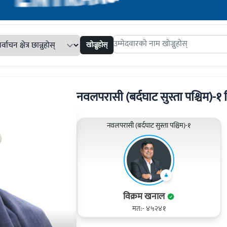
खोज्नुहोस्
Search candidates
नवलपरासी (बर्दघाट सुस्ता पश्चिम)-१ निर्
नवलपरासी (बर्दघाट सुस्ता पश्चिम)-१
विक्रम खनाल
मत:- ४५२४१