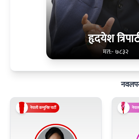
हृदयेश त्रिपा
मत:- ७८३२
नवलपरास
नेपाली कम्युनिष्ट पार्टी
नेपाल