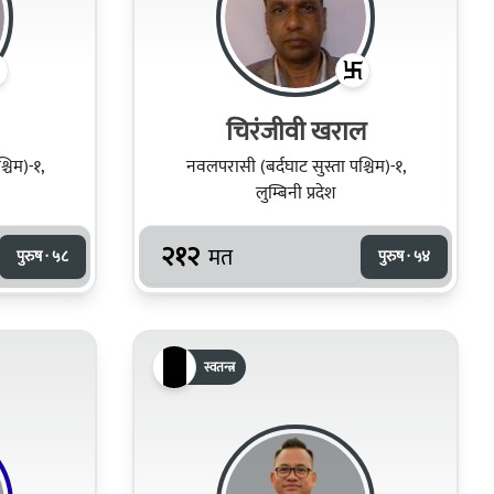
चिरंजीवी खराल
चिम)-१,
नवलपरासी (बर्दघाट सुस्ता पश्चिम)-१,
लुम्बिनी प्रदेश
२१२
मत
पुरुष · ५८
पुरुष · ५४
स्वतन्त्र