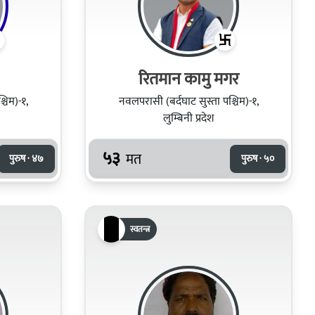
रितमान कामु मगर
चिम)-१,
नवलपरासी (बर्दघाट सुस्ता पश्चिम)-१,
लुम्बिनी प्रदेश
५३
मत
पुरुष · ४७
पुरुष · ५०
स्वतन्त्र