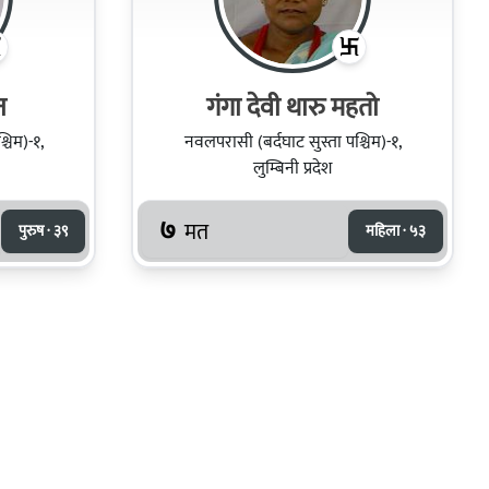
न
गंगा देवी थारु महतो
चिम)-१,
नवलपरासी (बर्दघाट सुस्ता पश्चिम)-१,
लुम्बिनी प्रदेश
७
मत
पुरुष · ३९
महिला · ५३