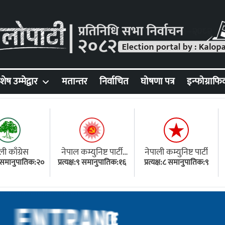
शेष उम्मेद्वार
मतान्तर
निर्वाचित
घोषणा पत्र
इन्फोग्राफि
ली काँग्रेस
नेपाल कम्युनिष्ट पार्टी
नेपाली कम्युनिष्ट पार्टी
१८ समानुपातिक:२०
प्रत्यक्ष:९ समानुपातिक:१६
(एमाले)
प्रत्यक्ष:८ समानुपातिक:९