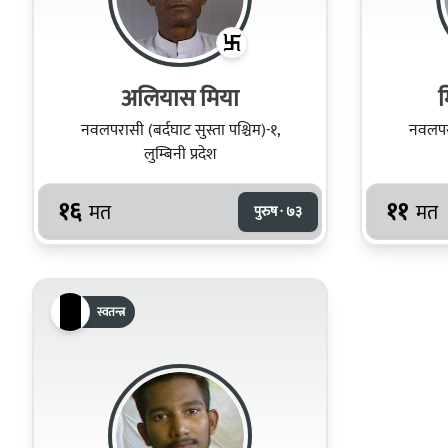
अलियास मिया
म
नवलपरासी (बर्दघाट सुस्ता पश्चिम)-१,
नवलपरा
लुम्बिनी प्रदेश
१६
११
मत
मत
पुरुष · ७३
स्वतन्त्र