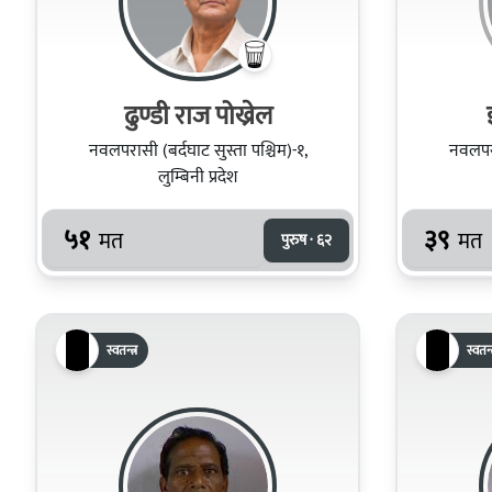
ढुण्डी राज पोख्रेल
नवलपरासी (बर्दघाट सुस्ता पश्चिम)-१,
नवलपरा
लुम्बिनी प्रदेश
५१
३९
मत
मत
पुरुष · ६२
स्वतन्त्र
स्वतन्त