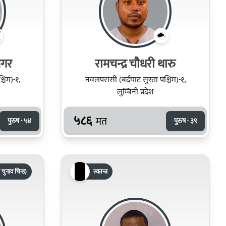
मगर
रामचन्द्र चौधरी थारु
चिम)-१,
नवलपरासी (बर्दघाट सुस्ता पश्चिम)-१,
लुम्बिनी प्रदेश
५८६
मत
पुरुष · ५४
पुरुष · ३९
 चुनाव चिन्ह)
स्वतन्त्र