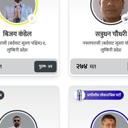
बिजय कंडेल
सत्रुधन चौधरी
सी (बर्दघाट सुस्ता पश्चिम)-१,
नवलपरासी (बर्दघाट सुस्ता पश्
लुम्बिनी प्रदेश
लुम्बिनी प्रदेश
२७४
त
मत
पुरुष · ४१
्र
प्रगतिशील लोकतान्त्रिक पार्टी