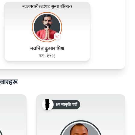
नवलपरासी (बर्दघाट सुस्ता पश्चिम)-१
नवनित कुमार मिश्र
मत:- १५९३
ेदवारहरू
श्रम संस्कृति पार्टी