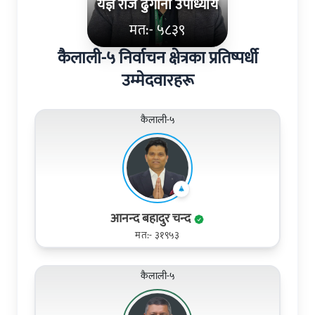
यज्ञ राज ढुंगाना उपाध्याय
मत:- ५८३९
कैलाली-५ निर्वाचन क्षेत्रका प्रतिष्पर्धी
उम्मेदवारहरू
कैलाली-५
आनन्‍द बहादुर चन्‍द
मत:- ३१९५३
कैलाली-५