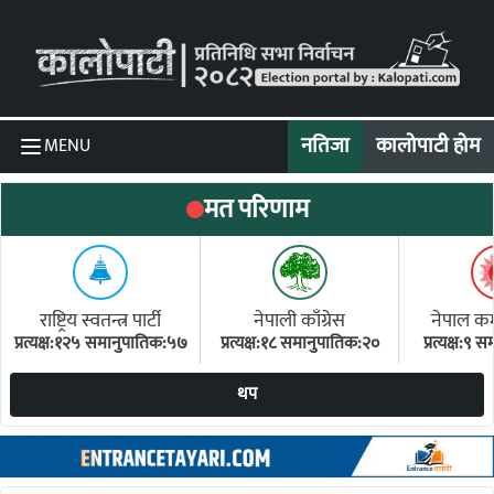
Skip to content
नतिजा
कालोपाटी होम
MENU
मत परिणाम
राष्ट्रिय स्वतन्त्र पार्टी
नेपाली काँग्रेस
नेपाल कम्य
प्रत्यक्ष:१२५ समानुपातिक:५७
प्रत्यक्ष:१८ समानुपातिक:२०
प्रत्यक्ष:९
(ए
थप