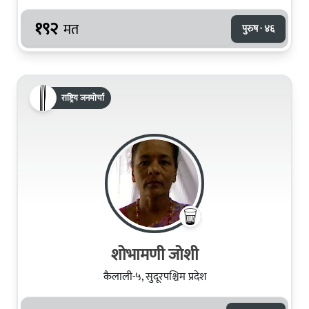
१९२
मत
पुरुष · ४६
राष्ट्रिय जनमोर्चा
शोभामणी जोशी
कैलाली-५, सुदूरपश्चिम प्रदेश