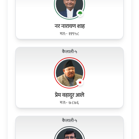
नर नारायण शाह
मत:- ११९५८
कैलाली-५
प्रेम वहादुर आले
मत:- ७८७६
कैलाली-५