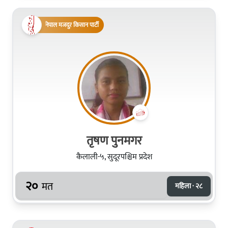
नेपाल मजदुर किसान पार्टी
तृषण पुनमगर
कैलाली-५, सुदूरपश्चिम प्रदेश
२०
मत
महिला · २८