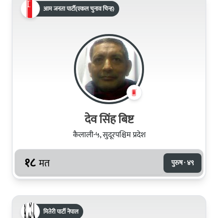
आम जनता पार्टी(एकल चुनाव चिन्ह)
देव सिंह बिष्ट
कैलाली-५, सुदूरपश्चिम प्रदेश
१८
मत
पुरुष · ४९
मितेरी पार्टी नेपाल