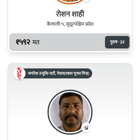
रोशन शाही
कैलाली-५, सुदूरपश्चिम प्रदेश
१५९२
मत
पुरुष · ३२
नागरिक उन्मुक्ति पार्टी, नेपाल(एकल चुनाव चिन्ह)