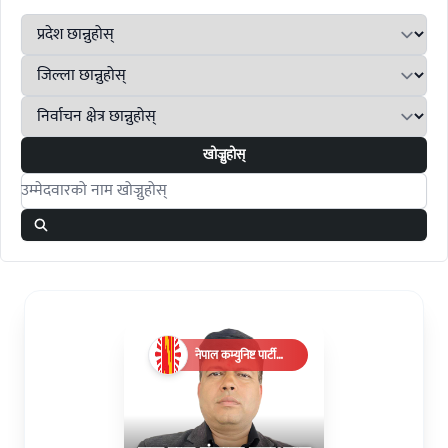
खोज्नुहोस्
Search candidates
नेपाल कम्युनिष्ट पार्टी
(एमाले)