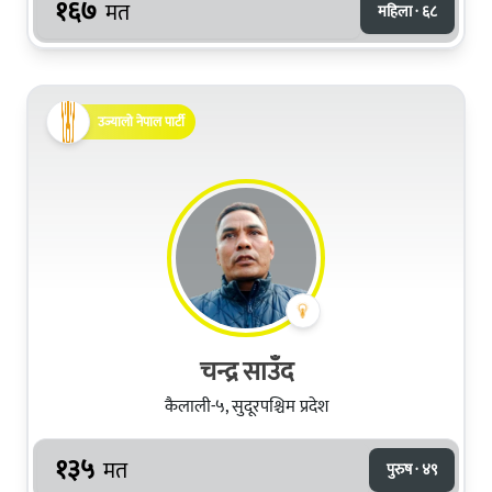
१६७
मत
महिला · ६८
उज्यालो नेपाल पार्टी
चन्द्र साउँद
कैलाली-५, सुदूरपश्चिम प्रदेश
१३५
मत
पुरुष · ४९