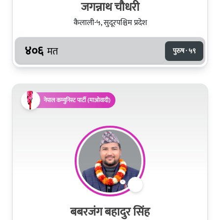
जगन्नाथ चौधरी
कैलाली-५, सुदूरपश्चिम प्रदेश
४०६
मत
पुरुष · ५९
नेपाल कम्युनिस्ट पार्टी (माओवादी)
बबरजंग बहादुर सिंह