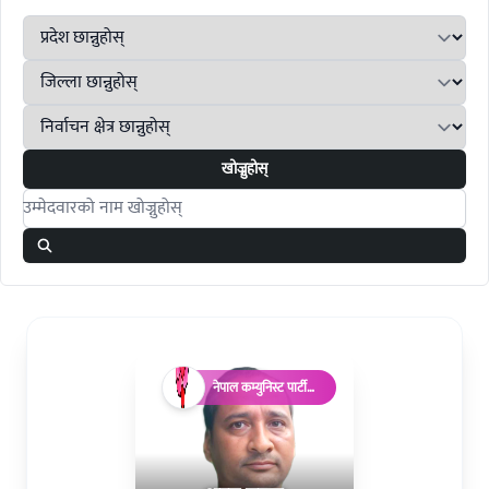
खोज्नुहोस्
Search candidates
नेपाल कम्युनिस्ट पार्टी
(माओवादी)