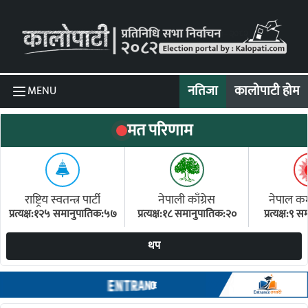
Skip to content
नतिजा
कालोपाटी होम
MENU
मत परिणाम
राष्ट्रिय स्वतन्त्र पार्टी
नेपाली काँग्रेस
नेपाल कम्य
प्रत्यक्ष:१२५ समानुपातिक:५७
प्रत्यक्ष:१८ समानुपातिक:२०
प्रत्यक्ष:९
(ए
थप