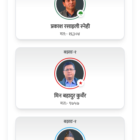
प्रकाश रसाइली स्नेही
मत:- १६३०४
बझाङ-१
मिन बहादुर कुवँर
मत:- ९७५७
बझाङ-१