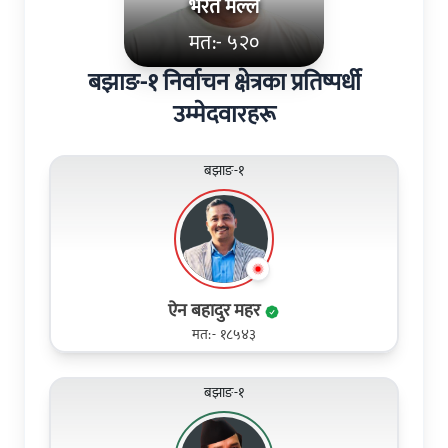
भरत मल्ल
मत:- ५२०
बझाङ-१ निर्वाचन क्षेत्रका प्रतिष्पर्धी
उम्मेदवारहरू
बझाङ-१
ऐन बहादुर महर
मत:- १८५४३
बझाङ-१