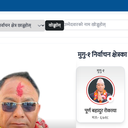
खोज्नुहोस्
Search candidates
मुगु-१ निर्वाचन क्षेत्रका
मुगु-१
पूर्ण बहादुर रोकाया
मत:- ६७१८