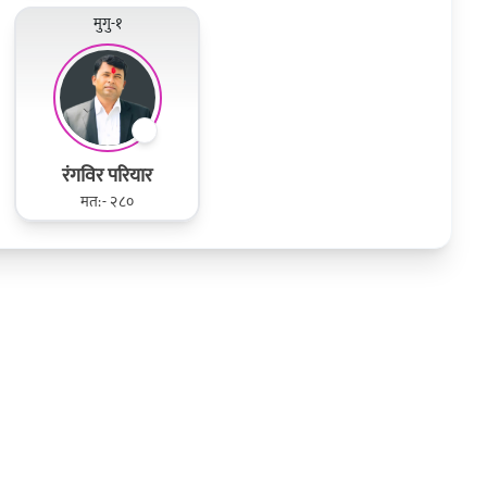
मुगु-१
रंगविर परियार
मत:- २८०