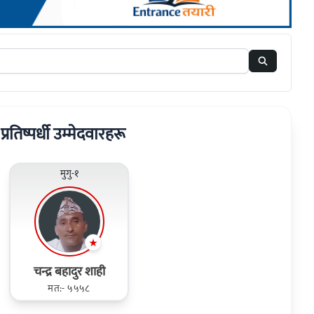
 प्रतिष्पर्धी उम्मेदवारहरू
मुगु-१
चन्द्र बहादुर शाही
मत:- ५५५८