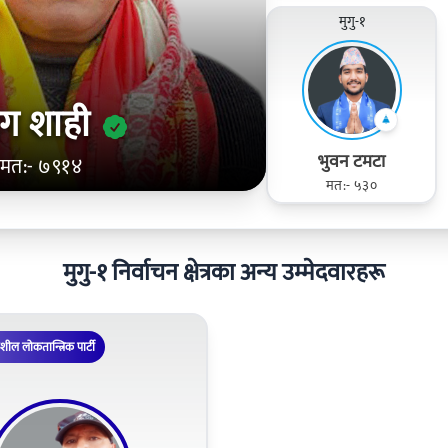
मुगु-१
्ग शाही
भुवन टमटा
मत:- ७९१४
मत:- ५३०
मुगु-१ निर्वाचन क्षेत्रका अन्य उम्मेदवारहरू
िशील लोकतान्त्रिक पार्टी