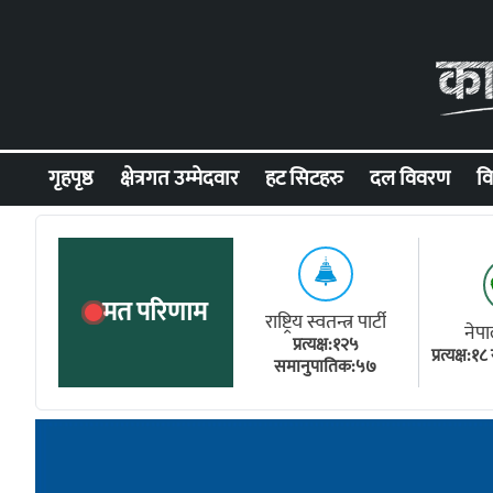
Skip to content
गृहपृष्ठ
क्षेत्रगत उम्मेदवार
हट सिटहरु
दल विवरण
वि
मत परिणाम
राष्ट्रिय स्वतन्त्र पार्टी
नेपा
प्रत्यक्ष:१२५
प्रत्यक्ष:
समानुपातिक:५७