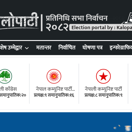
शेष उम्मेद्वार
मतान्तर
निर्वाचित
घोषणा पत्र
इन्फोग्राफि
ली काँग्रेस
नेपाल कम्युनिष्ट पार्टी
नेपाली कम्युनिष्ट पार्टी
१८ समानुपातिक:२०
प्रत्यक्ष:९ समानुपातिक:१६
(एमाले)
प्रत्यक्ष:८ समानुपातिक:९