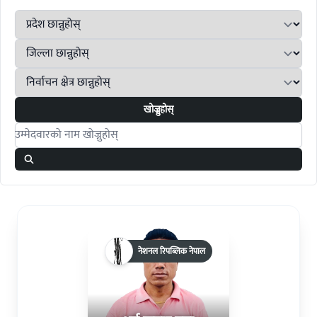
खोज्नुहोस्
Search candidates
नेशनल रिपब्लिक नेपाल