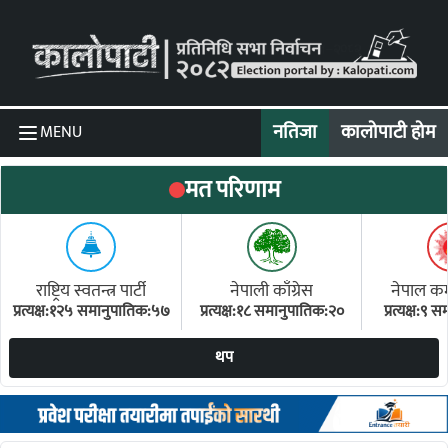
Skip to content
नतिजा
कालोपाटी होम
MENU
मत परिणाम
राष्ट्रिय स्वतन्त्र पार्टी
नेपाली काँग्रेस
नेपाल कम्य
प्रत्यक्ष:१२५ समानुपातिक:५७
प्रत्यक्ष:१८ समानुपातिक:२०
प्रत्यक्ष:९
(ए
थप