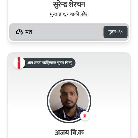
सुरेन्द्र शेरचन
मुस्ताङ-१, गण्डकी प्रदेश
८५
मत
पुरुष · ६८
आम जनता पार्टी(एकल चुनाव चिन्ह)
अजय बि.क