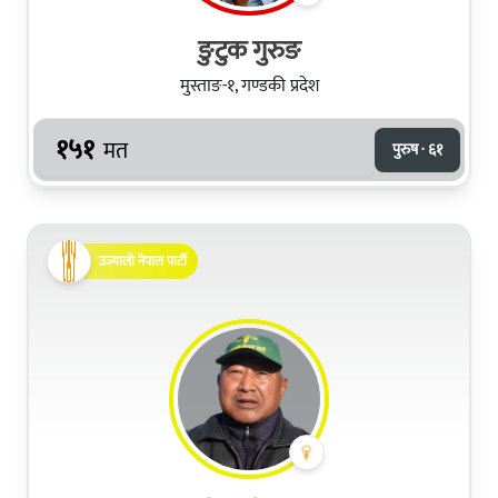
ङुटुक गुरुङ
मुस्ताङ-१, गण्डकी प्रदेश
१५१
मत
पुरुष · ६१
उज्यालो नेपाल पार्टी