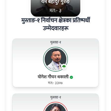
यम बहादुर गुरुङ
मत:- ३
मुस्ताङ-१ निर्वाचन क्षेत्रका प्रतिष्पर्धी
उम्मेदवारहरू
मुस्ताङ-१
योगेश गौचन थकाली
मत:- ३३०७
मुस्ताङ-१