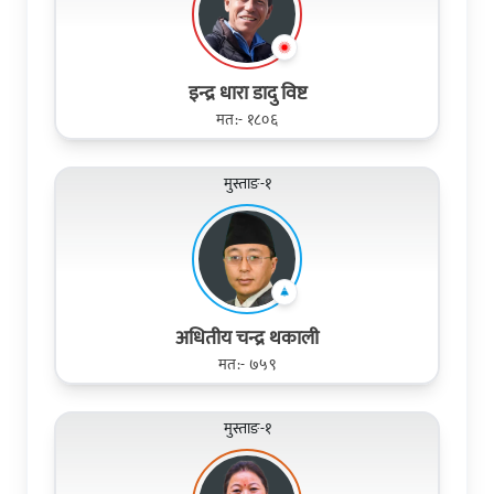
इन्द्र धारा डादु विष्ट
मत:- १८०६
मुस्ताङ-१
अधितीय चन्द्र थकाली
मत:- ७५९
मुस्ताङ-१