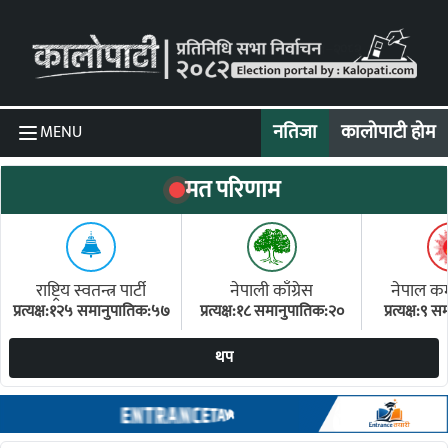
Skip to content
नतिजा
कालोपाटी होम
MENU
मत परिणाम
राष्ट्रिय स्वतन्त्र पार्टी
नेपाली काँग्रेस
नेपाल कम्य
प्रत्यक्ष:१२५ समानुपातिक:५७
प्रत्यक्ष:१८ समानुपातिक:२०
प्रत्यक्ष:९
(ए
थप