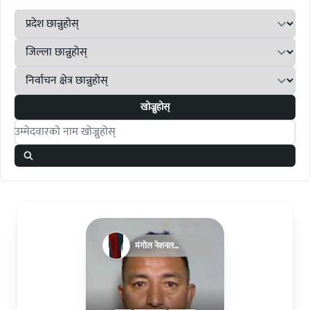
खोज्नुहोस्
Search candidates
मंगोल नेशनल
अर्गनाइजेसन