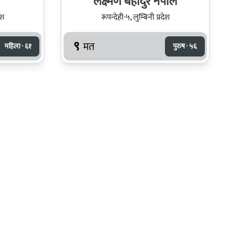
लक्ष्‍मण बहादुर नेपाल
ेश
रूपन्देही-५, लुम्बिनी प्रदेश
९
मत
महिला · ६१
पुरुष · ५६