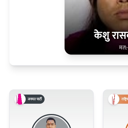
केशु रा
मत:
जनमत पार्टी
राष्ट्र