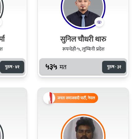
मा
सुनिल चौधरी थारु
ेश
रूपन्देही-५, लुम्बिनी प्रदेश
५३५
मत
पुरुष · ४१
पुरुष · ३१
जनता समाजवादी पार्टी, नेपाल