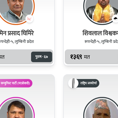
िन प्रसाद घिमिरे
शिवलाल विश्वकर्
ूपन्देही-५, लुम्बिनी प्रदेश
रूपन्देही-५, लुम्बिनी प्रद
१३६९
मत
मत
पुरुष · ६७
 कम्युनिस्ट पार्टी (माओवादी)
राष्ट्रिय जनमोर्चा