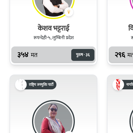
केशव भट्टराई
वि
रूपन्देही-५, लुम्बिनी प्रदेश
र
३५४
२९६
मत
म
पुरुष · ३६
राष्ट्रिय जनमुक्ति पार्टी
नागरि