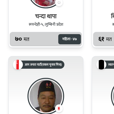
चन्दा थापा
ब
रूपन्देही-५, लुम्बिनी प्रदेश
र
७०
६१
मत
मत
महिला · ४७
आम जनता पार्टी(एकल चुनाव चिन्ह)
स्वतन्त