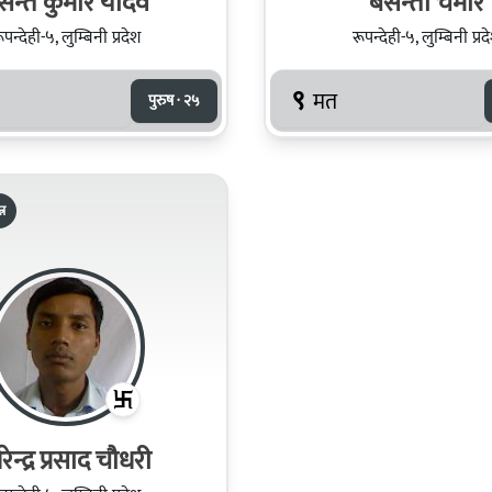
सन्त कुमार यादव
बसन्ती चमार
ूपन्देही-५, लुम्बिनी प्रदेश
रूपन्देही-५, लुम्बिनी प्रद
९
मत
पुरुष · २५
्र
रेन्द्र प्रसाद चौधरी