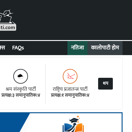
क्स
FAQs
नतिजा
कालोपाटी होम
थप
श्रम संस्कृति पार्टी
राष्ट्रिय प्रजातन्त्र पार्टी
प्रत्यक्ष:३ समानुपातिक:४
प्रत्यक्ष:१ समानुपातिक:४