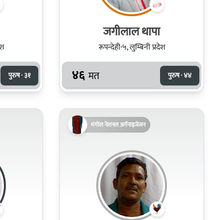
जगीलाल थापा
ेश
रूपन्देही-५, लुम्बिनी प्रदेश
४६
मत
पुरुष · ३१
पुरुष · ४४
मंगोल नेशनल अर्गनाइजेसन