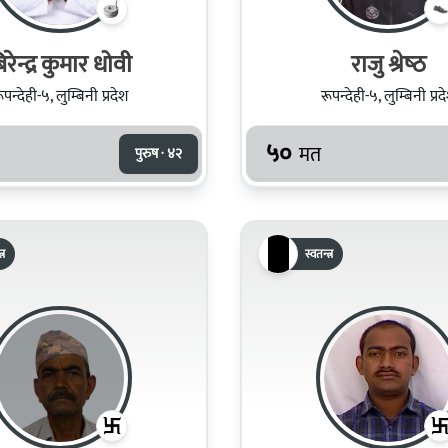
िरेन्द्र कुमार धोवी
राजु श्रेष्‍ठ
ूपन्देही-५, लुम्बिनी प्रदेश
रूपन्देही-५, लुम्बिनी प्रद
५०
मत
पुरुष · ४२
्र
स्वतन्त्र