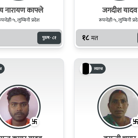
य नारायण काफ्ले
जगदीश यादव
ूपन्देही-५, लुम्बिनी प्रदेश
रूपन्देही-५, लुम्बिनी प्रद
१८
मत
पुरुष · ८१
्र
स्वतन्त्र