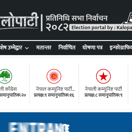
शेष उम्मेद्वार
मतान्तर
निर्वाचित
घोषणा पत्र
इन्फोग्राफि
ली काँग्रेस
नेपाल कम्युनिष्ट पार्टी
नेपाली कम्युनिष्ट पार्टी
१८ समानुपातिक:२०
प्रत्यक्ष:९ समानुपातिक:१६
(एमाले)
प्रत्यक्ष:८ समानुपातिक:९