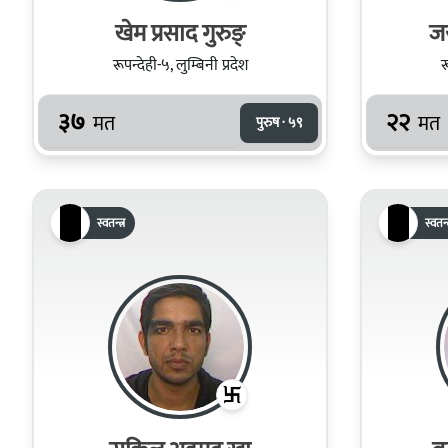
खेम प्रसाद गुरुङ्
ज
रूपन्देही-५, लुम्बिनी प्रदेश
र
३७
२२
मत
मत
पुरुष · ५९
स्वतन्त्र
स्वतन्त