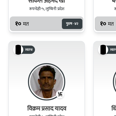
सकिल अहमद खा
ब
रूपन्देही-५, लुम्बिनी प्रदेश
र
१०
१०
मत
मत
पुरुष · ४२
स्वतन्त्र
स्वतन्त
विक्रम प्रसाद यादव
धि