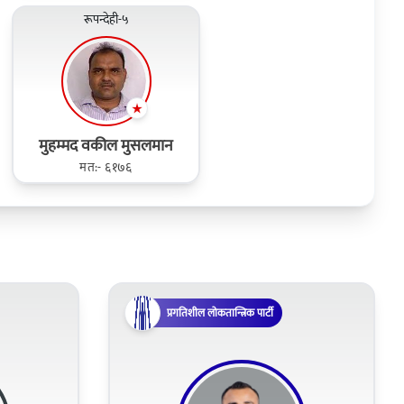
रूपन्देही-५
मुहम्मद वकील मुसलमान
मत:- ६१७६
प्रगतिशील लोकतान्त्रिक पार्टी