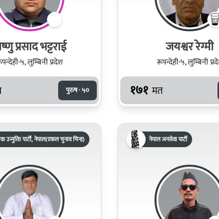
ष्णु प्रसाद भट्टराई
जयश्वर रेग्मी
ूपन्देही-५, लुम्बिनी प्रदेश
रूपन्देही-५, लुम्बिनी प्रद
१७१
त
मत
पुरुष · ५०
क उन्मुक्ति पार्टी, नेपाल(एकल चुनाव चिन्ह)
नेपाल जनसेवा पार्टी