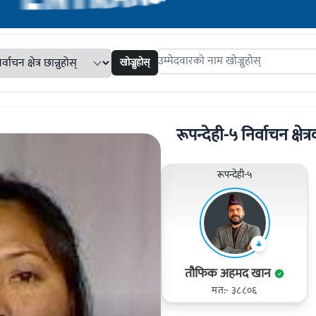
खोज्नुहोस्
Search candidates
रूपन्देही-५ निर्वाचन क्षेत्
रूपन्देही-५
तौफिक अहमद खान
मत:- ३८८०६