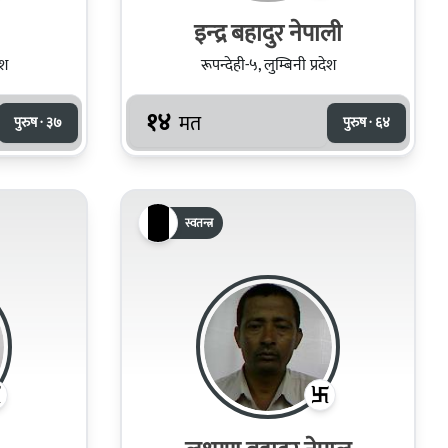
इन्‍द्र बहादुर नेपाली
ेश
रूपन्देही-५, लुम्बिनी प्रदेश
१४
मत
पुरुष · ३७
पुरुष · ६४
स्वतन्त्र