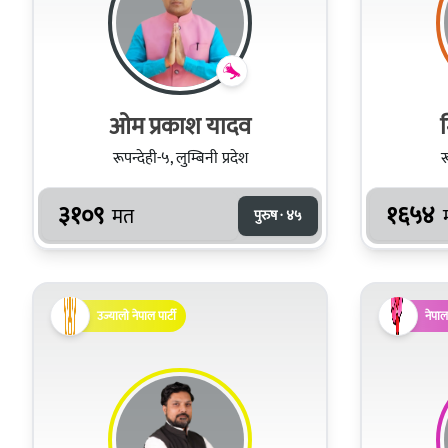
ओम प्रकाश यादव
म
रूपन्देही-५, लुम्बिनी प्रदेश
र
३१०९
१६५४
मत
पुरुष · ४५
उज्यालो नेपाल पार्टी
नेपाल