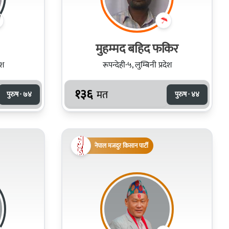
मुहम्मद बहिद फकिर
ेश
रूपन्देही-५, लुम्बिनी प्रदेश
१३६
मत
पुरुष · ७४
पुरुष · ४४
नेपाल मजदुर किसान पार्टी