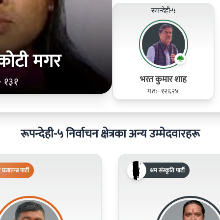
रूपन्देही-५
सकोटी मगर
भरत कुमार शाह
- १३१
मत:- १२६२४
रूपन्देही-५ निर्वाचन क्षेत्रका अन्य उम्मेदवारहरू
िय प्रजातन्त्र पार्टी
श्रम संस्कृति पार्टी