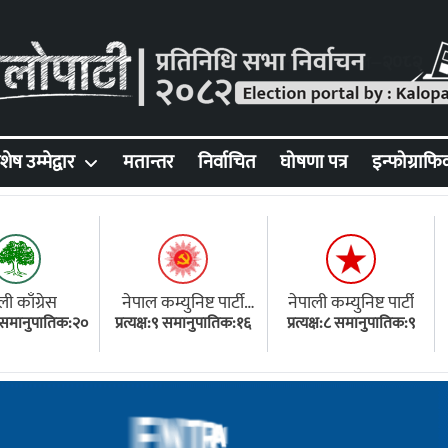
शेष उम्मेद्वार
मतान्तर
निर्वाचित
घोषणा पत्र
इन्फोग्राफि
ली काँग्रेस
नेपाल कम्युनिष्ट पार्टी
नेपाली कम्युनिष्ट पार्टी
१८ समानुपातिक:२०
प्रत्यक्ष:९ समानुपातिक:१६
(एमाले)
प्रत्यक्ष:८ समानुपातिक:९