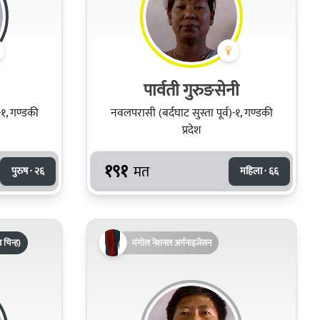
पार्वती गुरुङसेनी
-१, गण्डकी
नवलपरासी (बर्दघाट सुस्ता पूर्व)-१, गण्डकी
प्रदेश
१९१
मत
पुरुष · २६
महिला · ६६
 चिन्ह)
मंगोल नेशनल अर्गनाइजेसन