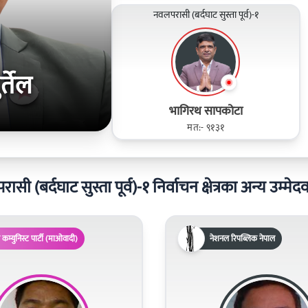
नवलपरासी (बर्दघाट सुस्ता पूर्व)-१
्तेल
भागिरथ सापकोटा
मत:- ९१३१
सी (बर्दघाट सुस्ता पूर्व)-१ निर्वाचन क्षेत्रका अन्य उम्मे
 कम्युनिस्ट पार्टी (माओवादी)
नेशनल रिपब्लिक नेपाल