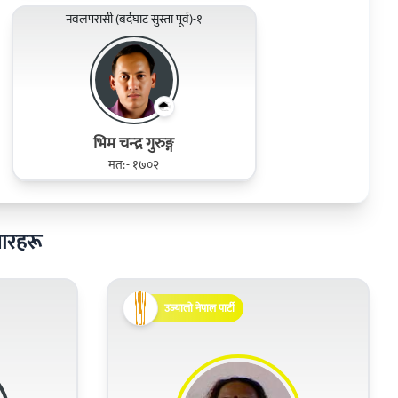
नवलपरासी (बर्दघाट सुस्ता पूर्व)-१
भिम चन्‍द्र गुरुङ्ग
मत:- १७०२
दवारहरू
उज्यालो नेपाल पार्टी