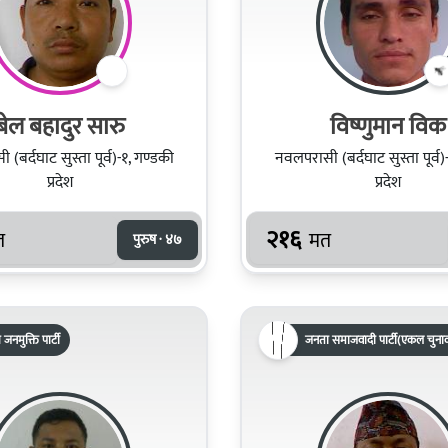
बेल बहादुर सारु
विष्णुमान विक
(बर्दघाट सुस्ता पूर्व)-१, गण्डकी
नवलपरासी (बर्दघाट सुस्ता पूर्व)
प्रदेश
प्रदेश
२१६
त
मत
पुरुष · ४७
रिय जनमुक्ति पार्टी
जनता समाजवादी पार्टी(एकल चुनाव