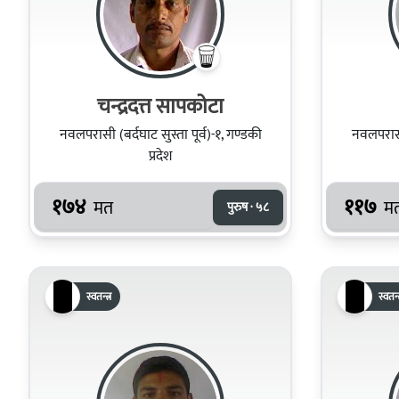
चन्द्रदत्त सापकोटा
नवलपरासी (बर्दघाट सुस्ता पूर्व)-१, गण्डकी
नवलपरासी 
प्रदेश
१७४
११७
मत
म
पुरुष · ५८
स्वतन्त्र
स्वतन्त