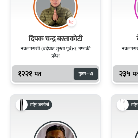
दिपक चन्द्र बस्ताकोटी
नवलपरासी (बर्दघाट सुस्ता पूर्व)-१, गण्डकी
नवलपरासी 
प्रदेश
१२२१
२३५
मत
म
पुरुष · ५३
राष्ट्रिय जनमोर्चा
राष्ट्