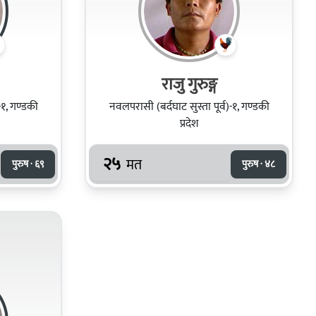
राजु गुरुङ्ग
-१, गण्डकी
नवलपरासी (बर्दघाट सुस्ता पूर्व)-१, गण्डकी
प्रदेश
२५
मत
पुरुष · ६९
पुरुष · ४८