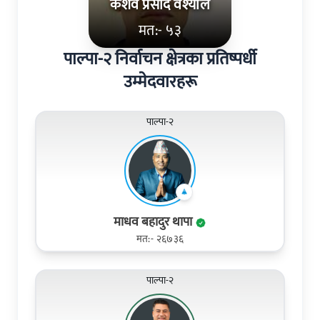
केशव प्रसाद वश्‍याल
मत:- ५३
पाल्पा-२ निर्वाचन क्षेत्रका प्रतिष्पर्धी
उम्मेदवारहरू
पाल्पा-२
माधव बहादुर थापा
मत:- २६७३६
पाल्पा-२