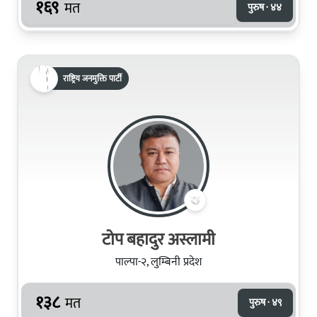
१६९
मत
पुरुष · ४४
राष्ट्रिय जनमुक्ति पार्टी
टोप बहादुर अस्लामी
पाल्पा-२, लुम्बिनी प्रदेश
१३८
मत
पुरुष · ४९