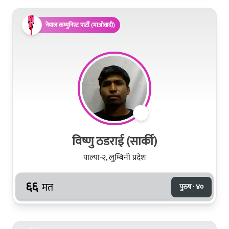
नेपाल कम्युनिस्ट पार्टी (माओवादी)
विष्णु ठडराई (सार्की)
पाल्पा-२, लुम्बिनी प्रदेश
६६
मत
पुरुष · ४०