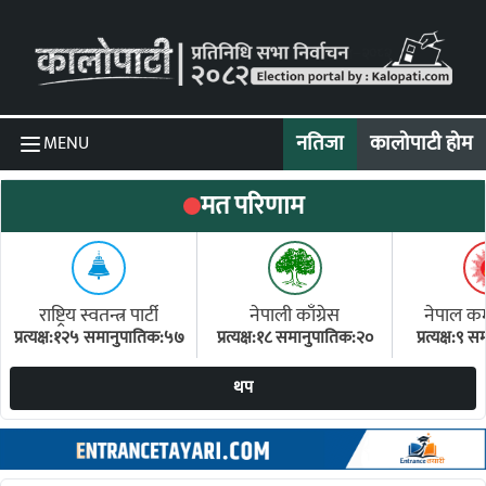
Skip to content
नतिजा
कालोपाटी होम
MENU
मत परिणाम
राष्ट्रिय स्वतन्त्र पार्टी
नेपाली काँग्रेस
नेपाल कम्य
प्रत्यक्ष:१२५ समानुपातिक:५७
प्रत्यक्ष:१८ समानुपातिक:२०
प्रत्यक्ष:९
(ए
थप