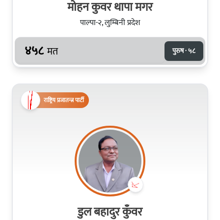
मोहन कुवर थापा मगर
पाल्पा-२, लुम्बिनी प्रदेश
४५८
मत
पुरुष · ५८
राष्ट्रिय प्रजातन्त्र पार्टी
डुल बहादुर कुँवर