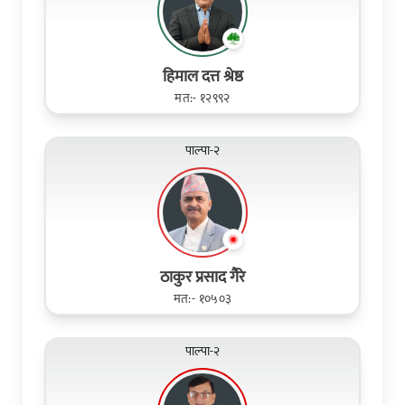
हिमाल दत्त श्रेष्ठ
मत:- १२९९२
पाल्पा-२
ठाकुर प्रसाद गैरे
मत:- १०५०३
पाल्पा-२