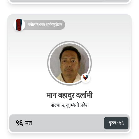
मंगोल नेशनल अर्गनाइजेसन
मान बहादुर दर्लामी
पाल्पा-२, लुम्बिनी प्रदेश
९६
मत
पुरुष · ५६