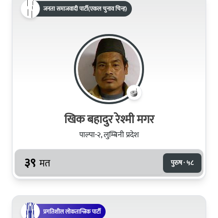
जनता समाजवादी पार्टी(एकल चुनाव चिन्ह)
खिक बहादुर रेश्मी मगर
पाल्पा-२, लुम्बिनी प्रदेश
३९
मत
पुरुष · ५८
प्रगतिशील लोकतान्त्रिक पार्टी