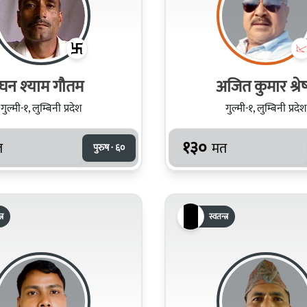
घन श्‍याम गौतम
अजित कुमार श्रेष्
गुल्मी-१, लुम्बिनी प्रदेश
गुल्मी-१, लुम्बिनी प्रदेश
१३०
त
मत
पुरुष · ६०
्र
स्वतन्त्र