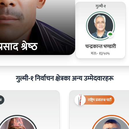
गुल्मी-१
प्रसाद श्रेष्‍ठ
चन्द्रकान्त भण्डारी
मत:- १३५०५
गुल्मी-१ निर्वाचन क्षेत्रका अन्य उम्मेदवारहरू
्र
राष्ट्रिय प्रजातन्त्र पार्टी