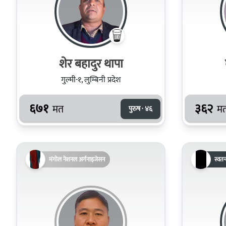
शेर बहादुर थापा
गुल्मी-१, लुम्बिनी प्रदेश
६७१
३६२
मत
म
पुरुष · ४६
मंगोल नेशनल अर्गनाइजेसन
स्वतन्त