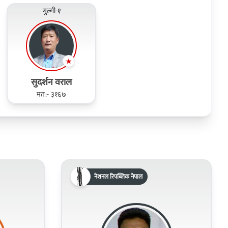
गुल्मी-१
सुदर्शन वराल
मत:- ३१६७
नेशनल रिपब्लिक नेपाल