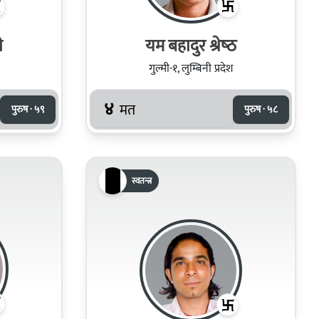
ी
यम बहादुर श्रेष्‍ठ
गुल्मी-१, लुम्बिनी प्रदेश
४
मत
पुरुष · ५९
पुरुष · ५८
स्वतन्त्र