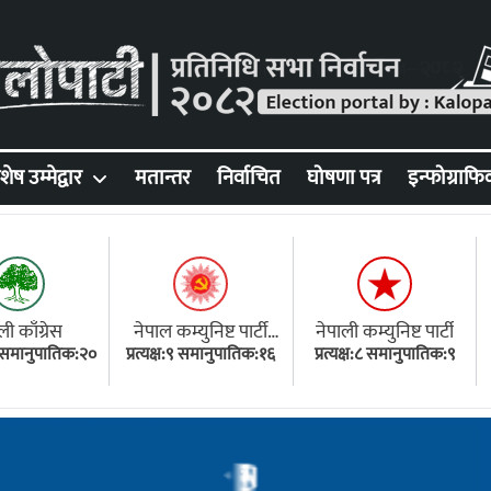
शेष उम्मेद्वार
मतान्तर
निर्वाचित
घोषणा पत्र
इन्फोग्राफि
ली काँग्रेस
नेपाल कम्युनिष्ट पार्टी
नेपाली कम्युनिष्ट पार्टी
१८ समानुपातिक:२०
प्रत्यक्ष:९ समानुपातिक:१६
(एमाले)
प्रत्यक्ष:८ समानुपातिक:९