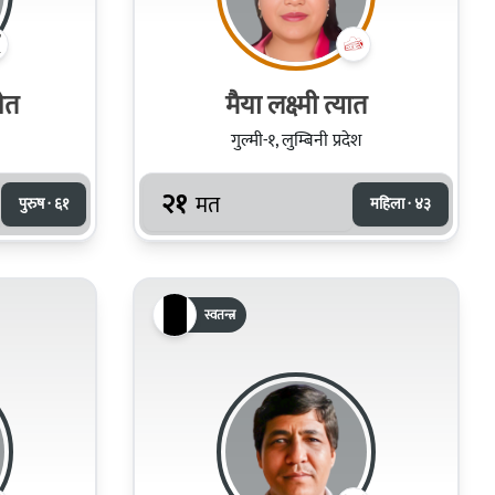
ेत
मैया लक्ष्मी त्यात
गुल्मी-१, लुम्बिनी प्रदेश
२१
मत
पुरुष · ६१
महिला · ४३
स्वतन्त्र