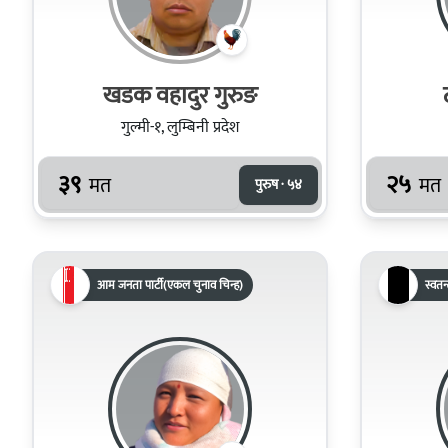
खडक वहादुर गुरुङ
गुल्मी-१, लुम्बिनी प्रदेश
३९
२५
मत
मत
पुरुष · ५४
आम जनता पार्टी(एकल चुनाव चिन्ह)
स्वतन्त