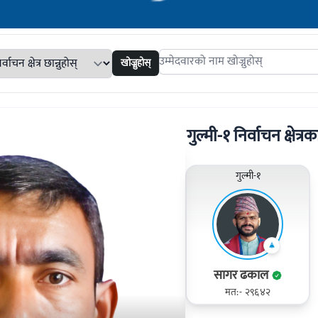
खोज्नुहोस्
Search candidates
गुल्मी-१ निर्वाचन क्षेत्रक
गुल्मी-१
सागर ढकाल
मत:- २९६४२