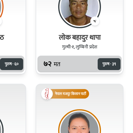
‍ठ
लोक बहादुर थापा
गुल्मी-१, लुम्बिनी प्रदेश
७२
मत
पुरुष · ६०
पुरुष · ३९
नेपाल मजदुर किसान पार्टी