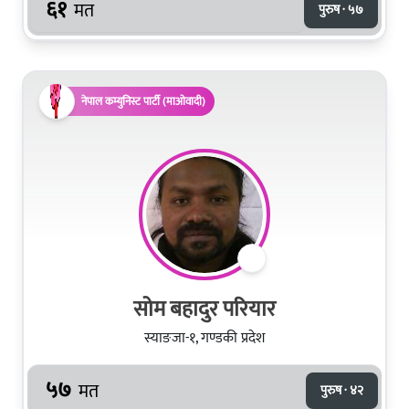
६१
मत
पुरुष · ५७
नेपाल कम्युनिस्ट पार्टी (माओवादी)
सोम बहादुर परियार
स्याङजा-१, गण्डकी प्रदेश
५७
मत
पुरुष · ४२