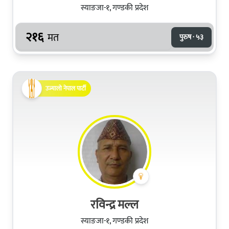
स्याङजा-१, गण्डकी प्रदेश
२१६
मत
पुरुष · ५३
उज्यालो नेपाल पार्टी
रविन्द्र मल्ल
स्याङजा-१, गण्डकी प्रदेश