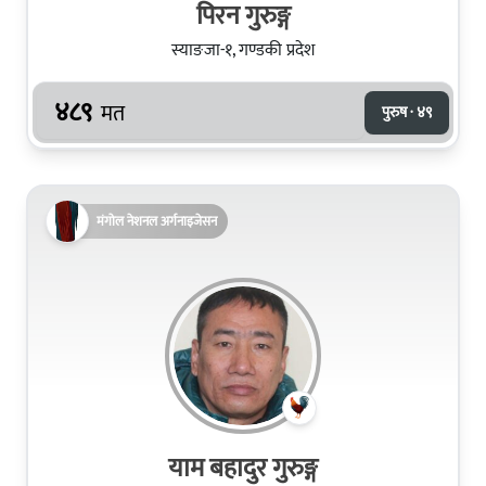
पिरन गुरुङ्ग
स्याङजा-१, गण्डकी प्रदेश
४८९
मत
पुरुष · ४९
मंगोल नेशनल अर्गनाइजेसन
याम बहादुर गुरुङ्ग