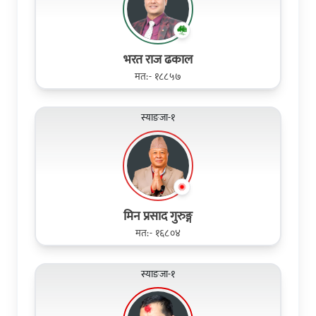
भरत राज ढकाल
मत:- १८८५७
स्याङजा-१
मिन प्रसाद गुरुङ्ग
मत:- १६८०४
स्याङजा-१