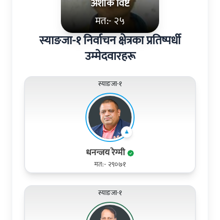
अशोक विष्ट
मत:- २५
स्याङजा-१ निर्वाचन क्षेत्रका प्रतिष्पर्धी
उम्मेदवारहरू
स्याङजा-१
धनन्जय रेग्मी
मत:- २९०७१
स्याङजा-१