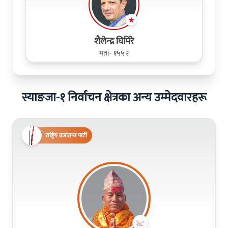
शैलेन्‍द्र घिमिरे
मत:- १५५२
स्याङजा-१ निर्वाचन क्षेत्रका अन्य उम्मेदवारहरू
राष्ट्रिय प्रजातन्त्र पार्टी