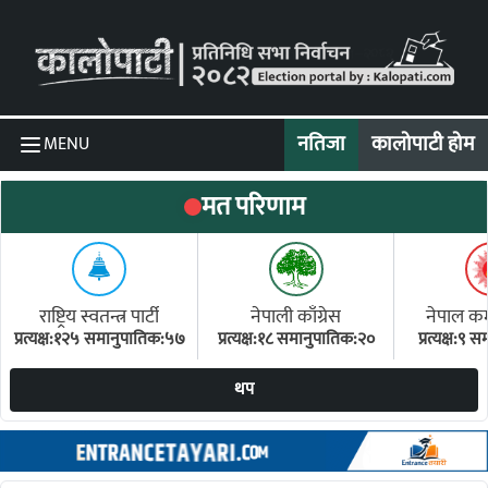
Skip to content
नतिजा
कालोपाटी होम
MENU
मत परिणाम
राष्ट्रिय स्वतन्त्र पार्टी
नेपाली काँग्रेस
नेपाल कम्य
प्रत्यक्ष:१२५ समानुपातिक:५७
प्रत्यक्ष:१८ समानुपातिक:२०
प्रत्यक्ष:९
(ए
थप