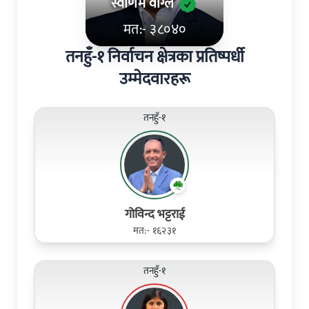
स्वर्णिम वाग्ले
मत:- ३८०४०
तनहुँ-१ निर्वाचन क्षेत्रका प्रतिष्पर्धी
उम्मेदवारहरू
तनहुँ-१
गोविन्द भट्टराई
मत:- १६२३१
तनहुँ-१