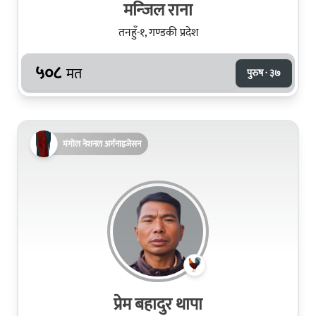
मन्‍जिल राना
तनहुँ-१, गण्डकी प्रदेश
५०८
मत
पुरुष · ३७
मंगोल नेशनल अर्गनाइजेसन
प्रेम बहादुर थापा