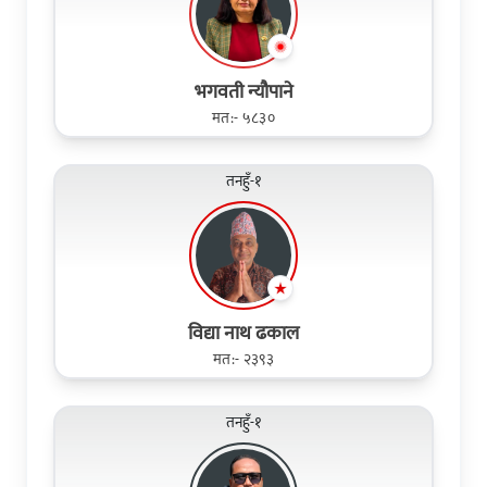
भगवती न्यौपाने
मत:- ५८३०
तनहुँ-१
विद्या नाथ ढकाल
मत:- २३९३
तनहुँ-१