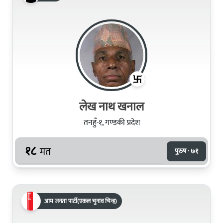
लेख नाथ खनाल
तनहुँ-१, गण्डकी प्रदेश
१८
मत
पुरुष · ७१
आम जनता पार्टी(एकल चुनाव चिन्ह)