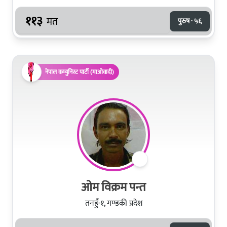
११३
मत
पुरुष · ५६
नेपाल कम्युनिस्ट पार्टी (माओवादी)
ओम विक्रम पन्त
तनहुँ-१, गण्डकी प्रदेश