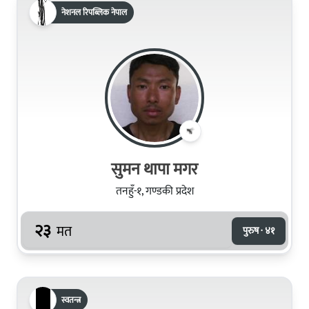
नेशनल रिपब्लिक नेपाल
सुमन थापा मगर
तनहुँ-१, गण्डकी प्रदेश
२३
मत
पुरुष · ४१
स्वतन्त्र