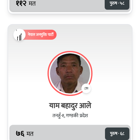
११२
मत
पुरुष · ५८
नेपाल जनमुक्ति पार्टी
याम बहादुर आले
तनहुँ-१, गण्डकी प्रदेश
७६
मत
पुरुष · ६८