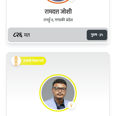
रामदत्त जोशी
तनहुँ-१, गण्डकी प्रदेश
८२६
मत
पुरुष · ३५
उज्यालो नेपाल पार्टी