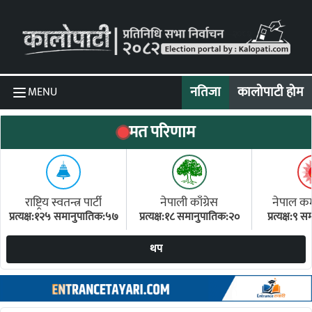
Skip to content
नतिजा
कालोपाटी होम
MENU
मत परिणाम
राष्ट्रिय स्वतन्त्र पार्टी
नेपाली काँग्रेस
नेपाल कम्य
प्रत्यक्ष:१२५ समानुपातिक:५७
प्रत्यक्ष:१८ समानुपातिक:२०
प्रत्यक्ष:९
(ए
थप