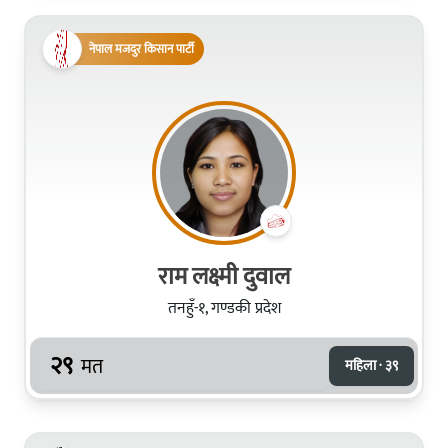
नेपाल मजदुर किसान पार्टी
राम लक्ष्मी दुवाल
तनहुँ-१, गण्डकी प्रदेश
२९
मत
महिला · ३९