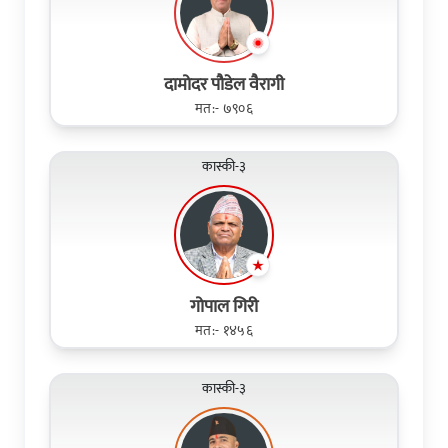
दामोदर पौडेल वैरागी
मत:- ७९०६
कास्की-३
गोपाल गिरी
मत:- १४५६
कास्की-३