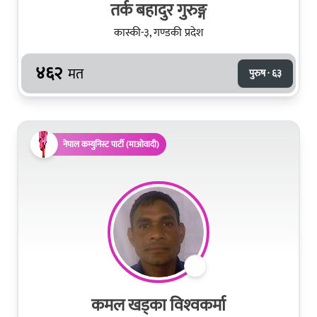
तर्क बहादुर गुरुङ्ग
कास्की-३, गण्डकी प्रदेश
४६२
मत
पुरुष · ६३
नेपाल कम्युनिस्ट पार्टी (माओवादी)
कमल खड्‍का विश्‍वकर्मा