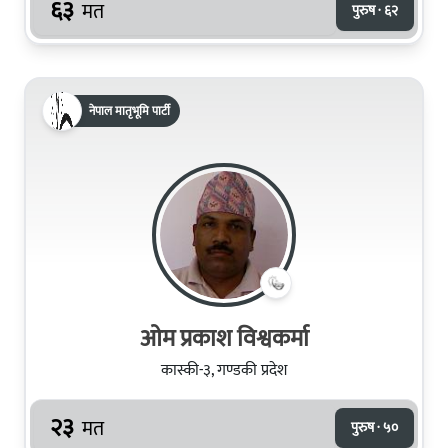
६३
मत
पुरुष · ६२
नेपाल मातृभूमि पार्टी
ओम प्रकाश विश्वकर्मा
कास्की-३, गण्डकी प्रदेश
२३
मत
पुरुष · ५०