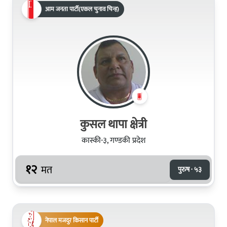
आम जनता पार्टी(एकल चुनाव चिन्ह)
कुसल थापा क्षेत्री
कास्की-३, गण्डकी प्रदेश
१२
मत
पुरुष · ५३
नेपाल मजदुर किसान पार्टी