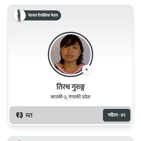
नेशनल रिपब्लिक नेपाल
तिरथ गुरुङ्ग
कास्की-३, गण्डकी प्रदेश
१३
मत
महिला · ४२