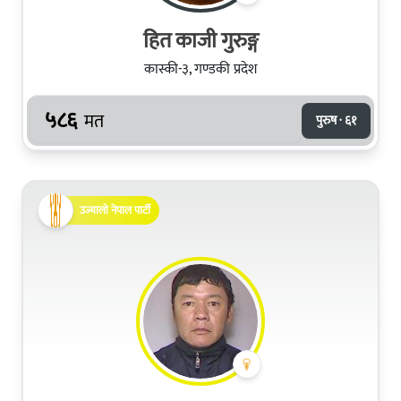
हित काजी गुरुङ्ग
कास्की-३, गण्डकी प्रदेश
५८६
मत
पुरुष · ६१
उज्यालो नेपाल पार्टी