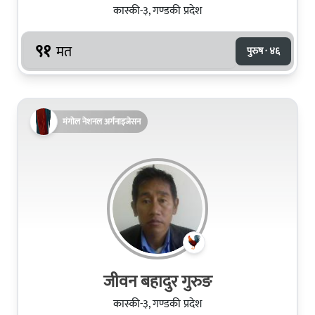
कास्की-३, गण्डकी प्रदेश
९१
मत
पुरुष · ४६
मंगोल नेशनल अर्गनाइजेसन
जीवन बहादुर गुरुङ
कास्की-३, गण्डकी प्रदेश