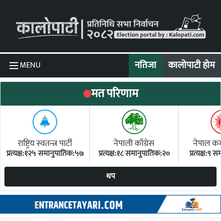
Skip to content
नतिजा
कालोपाटी होम
MENU
मत परिणाम
राष्ट्रिय स्वतन्त्र पार्टी
नेपाली काँग्रेस
नेपाल कम्य
प्रत्यक्ष:१२५ समानुपातिक:५७
प्रत्यक्ष:१८ समानुपातिक:२०
प्रत्यक्ष:९
(ए
थप