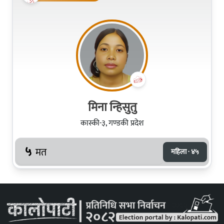
मिना न्हिसुतु
कास्की-३, गण्डकी प्रदेश
५
मत
महिला · ४५