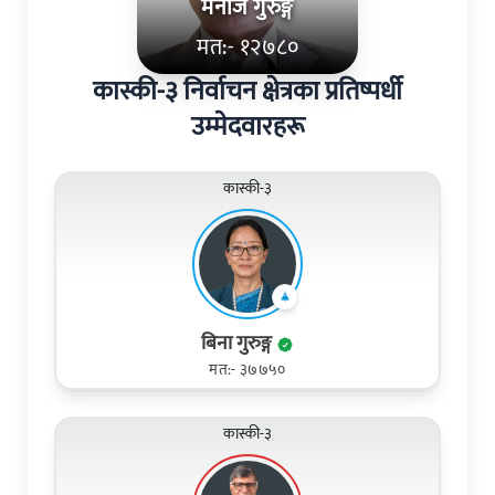
मनोज गुरुङ्ग
मत:- १२७८०
कास्की-३ निर्वाचन क्षेत्रका प्रतिष्पर्धी
उम्मेदवारहरू
कास्की-३
बिना गुरुङ्ग
मत:- ३७७५०
कास्की-३