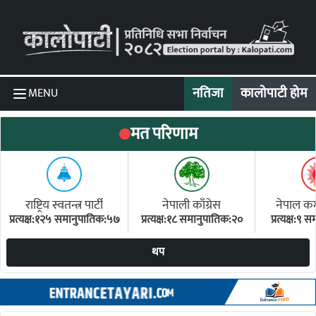
Skip to content
नतिजा
कालोपाटी होम
MENU
मत परिणाम
राष्ट्रिय स्वतन्त्र पार्टी
नेपाली काँग्रेस
नेपाल कम्य
प्रत्यक्ष:१२५ समानुपातिक:५७
प्रत्यक्ष:१८ समानुपातिक:२०
प्रत्यक्ष:९
(ए
थप