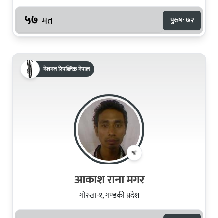
५७
मत
पुरुष · ७२
नेशनल रिपब्लिक नेपाल
आकाश राना मगर
गोरखा-१, गण्डकी प्रदेश