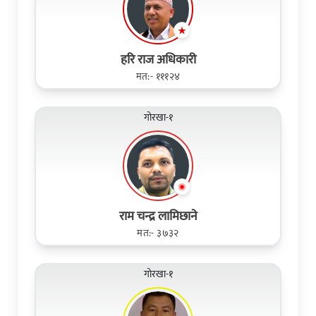
हरि राज अधिकारी
मत:- १११२४
गोरखा-१
राम चन्द्र लामिछाने
मत:- ३७३२
गोरखा-१