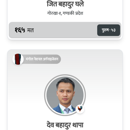
जित बहादुर घले
गोरखा-१, गण्डकी प्रदेश
१६५
मत
पुरुष · ५३
मंगोल नेशनल अर्गनाइजेसन
देव बहादुर थापा