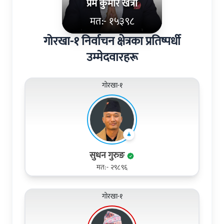
प्रेम कुमार खत्री
मत:- १५३९८
गोरखा-१ निर्वाचन क्षेत्रका प्रतिष्पर्धी
उम्मेदवारहरू
गोरखा-१
सुधन गुरुङ
मत:- २९८९६
गोरखा-१