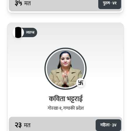
३५
मत
पुरुष · ४१
स्वतन्त्र
कविता भट्टराई
गोरखा-१, गण्डकी प्रदेश
२३
मत
महिला · ३४