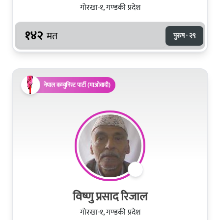
गोरखा-१, गण्डकी प्रदेश
१४२
मत
पुरुष · २९
नेपाल कम्युनिस्ट पार्टी (माओवादी)
विष्णु प्रसाद रिजाल
गोरखा-१, गण्डकी प्रदेश