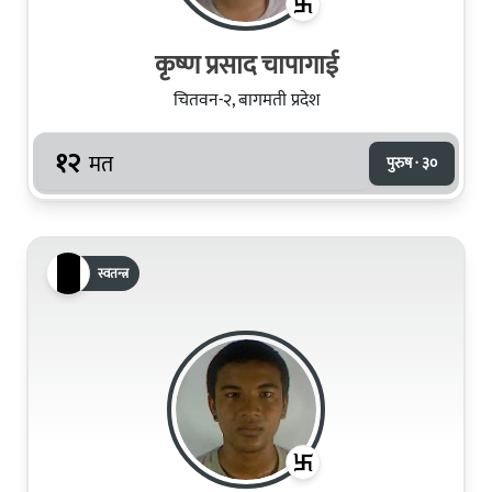
कृष्ण प्रसाद चापागाई
चितवन-२, बागमती प्रदेश
१२
मत
पुरुष · ३०
स्वतन्त्र