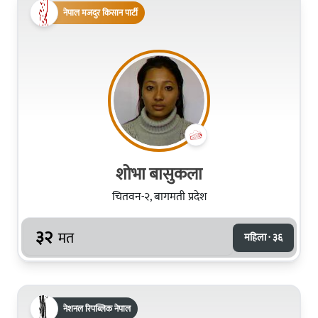
नेपाल मजदुर किसान पार्टी
शोभा बासुकला
चितवन-२, बागमती प्रदेश
३२
मत
महिला · ३६
नेशनल रिपब्लिक नेपाल