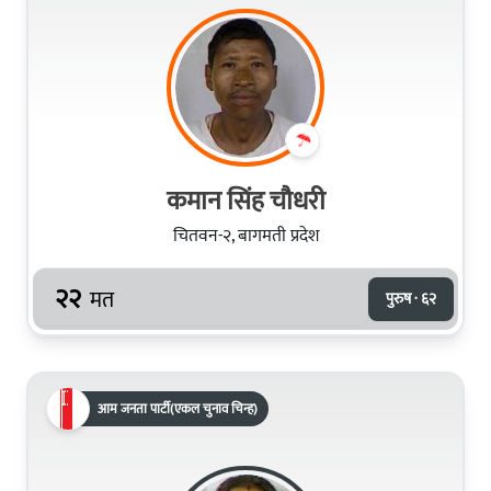
कमान सिंह चौधरी
चितवन-२, बागमती प्रदेश
२२
मत
पुरुष · ६२
आम जनता पार्टी(एकल चुनाव चिन्ह)