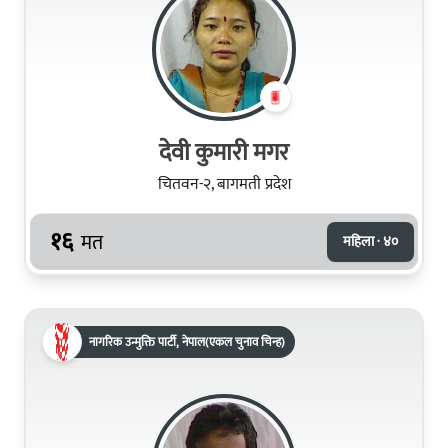
देवी कुमारी मगर
चितवन-२, बागमती प्रदेश
१६
मत
महिला · ४०
नागरिक उन्मुक्ति पार्टी, नेपाल(एकल चुनाव चिन्ह)