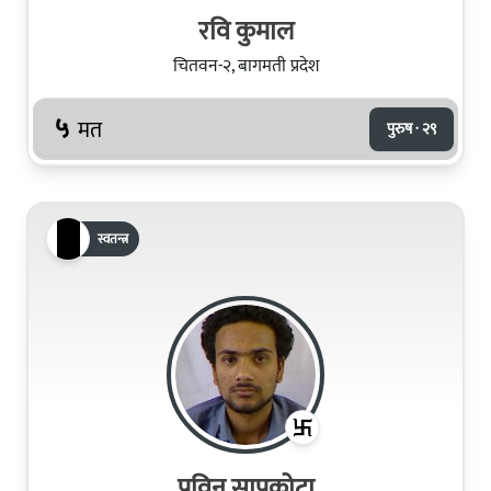
रवि कुमाल
चितवन-२, बागमती प्रदेश
५
मत
पुरुष · २९
स्वतन्त्र
प्रविन सापकोटा