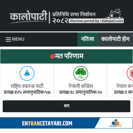
Skip to content
नतिजा
कालोपाटी होम
MENU
मत परिणाम
राष्ट्रिय स्वतन्त्र पार्टी
नेपाली काँग्रेस
नेपाल कम्य
प्रत्यक्ष:१२५ समानुपातिक:५७
प्रत्यक्ष:१८ समानुपातिक:२०
प्रत्यक्ष:९
(ए
थप