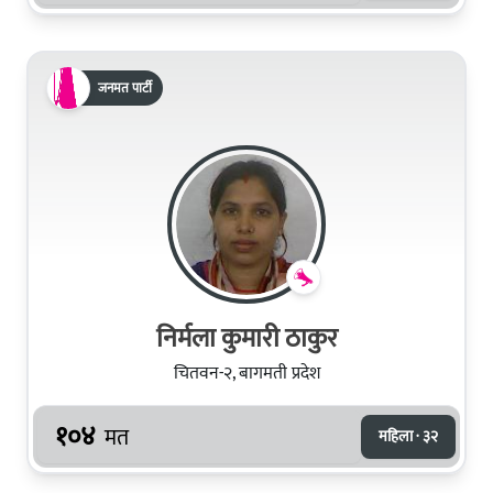
जनमत पार्टी
निर्मला कुमारी ठाकुर
चितवन-२, बागमती प्रदेश
१०४
मत
महिला · ३२