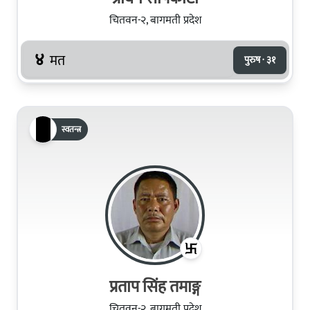
चितवन-२, बागमती प्रदेश
४
मत
पुरुष · ३१
स्वतन्त्र
प्रताप सिंह तमाङ्ग
चितवन-२, बागमती प्रदेश