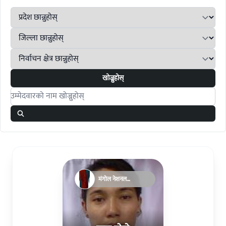
खोज्नुहोस्
Search candidates
मंगोल नेशनल
अर्गनाइजेसन