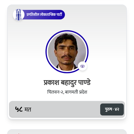
प्रगतिशील लोकतान्त्रिक पार्टी
प्रकाश बहादुर पाण्‍डे
चितवन-२, बागमती प्रदेश
५८
मत
पुरुष · ४२