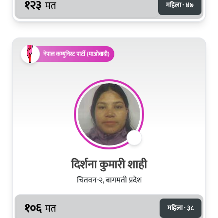
१२३
मत
महिला · ४७
नेपाल कम्युनिस्ट पार्टी (माओवादी)
दिर्शना कुमारी शाही
चितवन-२, बागमती प्रदेश
१०६
मत
महिला · ३८