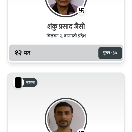
शंकु प्रसाद जैसी
चितवन-२, बागमती प्रदेश
१२
मत
पुरुष · ३७
स्वतन्त्र