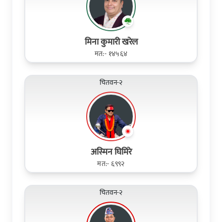
मिना कुमारी खरेल
मत:- १४५६४
चितवन-२
अस्‍मिन घिमिरे
मत:- ६९९२
चितवन-२