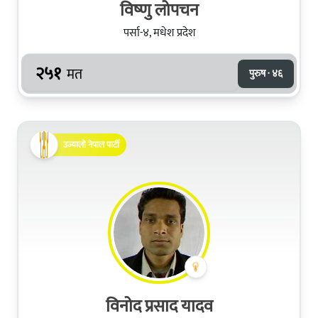
विष्‍णु लोपचन
पर्सा-४, मधेश प्रदेश
२५१
मत
पुरुष · ४६
उज्यालो नेपाल पार्टी
विनोद प्रसाद यादव