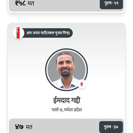
१५८
मत
पुरुष · ५९
आम जनता पार्टी(एकल चुनाव चिन्ह)
ईमदाद गद्दी
पर्सा-४, मधेश प्रदेश
४७
मत
पुरुष · ३७