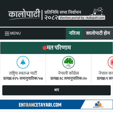
Skip to content
नतिजा
कालोपाटी होम
MENU
मत परिणाम
राष्ट्रिय स्वतन्त्र पार्टी
नेपाली काँग्रेस
नेपाल कम्य
प्रत्यक्ष:१२५ समानुपातिक:५७
प्रत्यक्ष:१८ समानुपातिक:२०
प्रत्यक्ष:९
(ए
थप