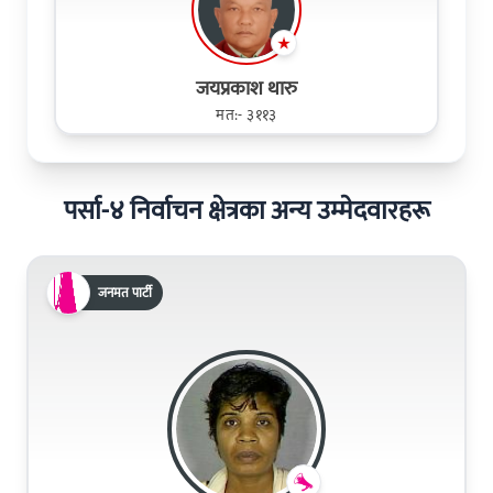
जयप्रकाश थारु
मत:- ३११३
पर्सा-४ निर्वाचन क्षेत्रका अन्य उम्मेदवारहरू
जनमत पार्टी