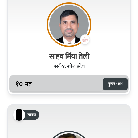
साहव मिँया तेली
पर्सा-४, मधेश प्रदेश
१०
मत
पुरुष · ४४
स्वतन्त्र