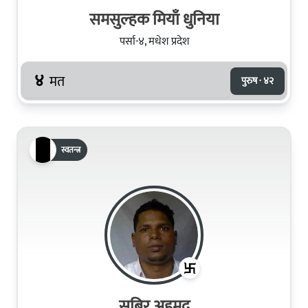
समसुल्हक मियाँ धुनिया
पर्सा-४, मधेश प्रदेश
४
मत
पुरुष · ४२
स्वतन्त्र
सबिर अहमद