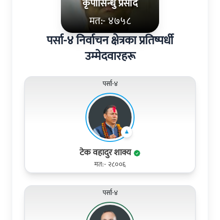
कृपासिन्धु प्रसाद
मत:- ४७५८
पर्सा-४ निर्वाचन क्षेत्रका प्रतिष्पर्धी
उम्मेदवारहरू
पर्सा-४
टेक वहादुर शाक्य
मत:- २८००६
पर्सा-४