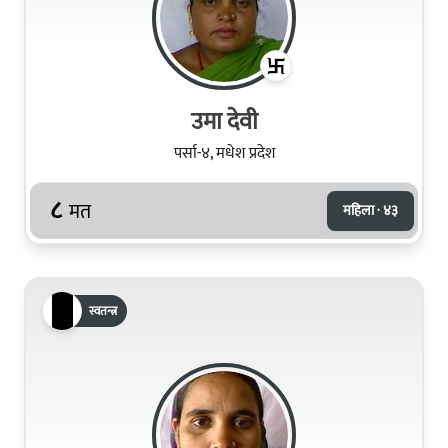
उमा देवी
पर्सा-४, मधेश प्रदेश
८
मत
महिला · ४३
स्वतन्त्र