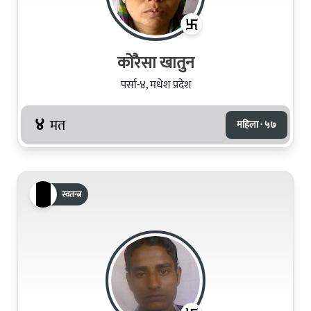
कोरैसा खातुन
पर्सा-४, मधेश प्रदेश
४
मत
महिला · ५७
स्वतन्त्र