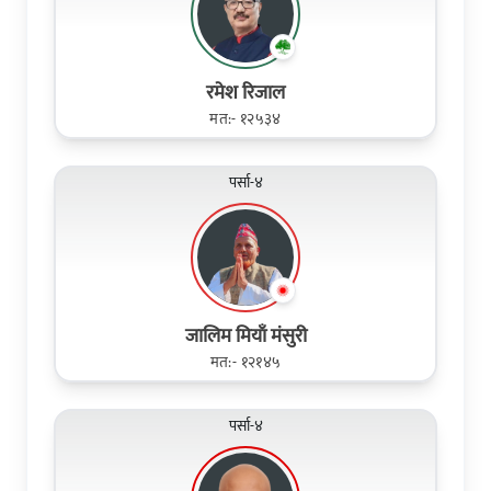
रमेश रिजाल
मत:- १२५३४
पर्सा-४
जालिम मियाँ मंसुरी
मत:- १२१४५
पर्सा-४