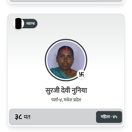
स्वतन्त्र
सुरजी देवी नुनिया
पर्सा-४, मधेश प्रदेश
३८
मत
महिला · ४५