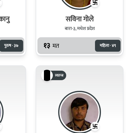
कानु
सविना गोले
बारा-३, मधेश प्रदेश
१३
मत
पुरुष · ३७
महिला · ४९
स्वतन्त्र