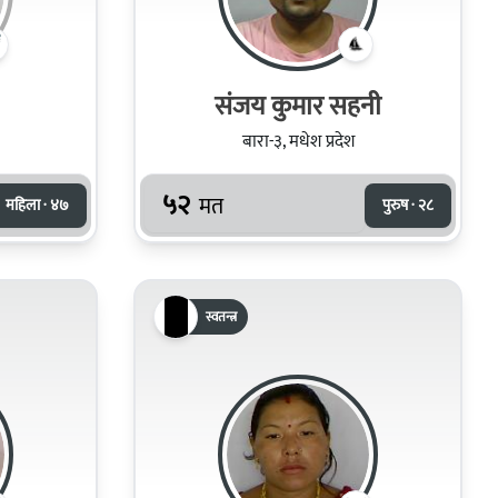
संजय कुमार सहनी
बारा-३, मधेश प्रदेश
५२
मत
महिला · ४७
पुरुष · २८
स्वतन्त्र