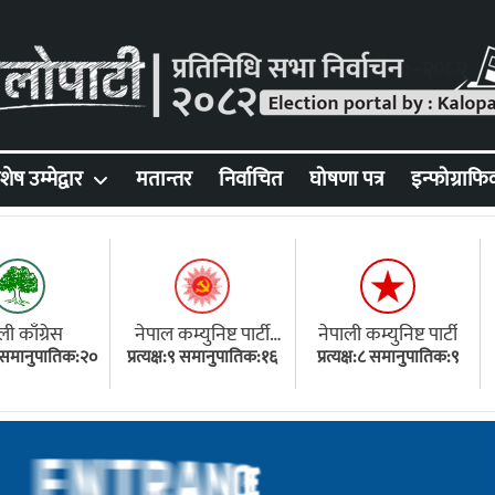
शेष उम्मेद्वार
मतान्तर
निर्वाचित
घोषणा पत्र
इन्फोग्राफि
ली काँग्रेस
नेपाल कम्युनिष्ट पार्टी
नेपाली कम्युनिष्ट पार्टी
१८ समानुपातिक:२०
प्रत्यक्ष:९ समानुपातिक:१६
(एमाले)
प्रत्यक्ष:८ समानुपातिक:९