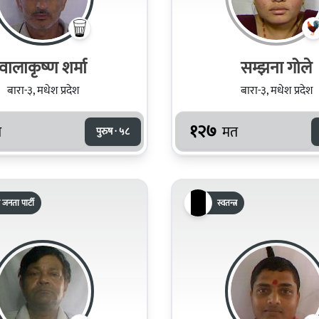
वालाकृष्‍ण शर्मा
सम्‍‍झना गोले
बारा-३, मधेश प्रदेश
बारा-३, मधेश प्रदेश
१२७
त
मत
पुरुष · ५८
 जनता पार्टी
स्वतन्त्र