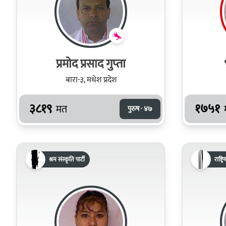
प्रमोद प्रसाद गुप्‍ता
बारा-३, मधेश प्रदेश
३८१९
१७५१
मत
पुरुष · ४७
श्रम संस्कृति पार्टी
राष्ट्