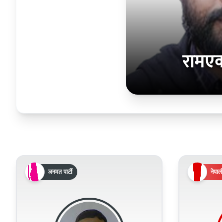
रामए
जनमत पार्टी
नेपाली