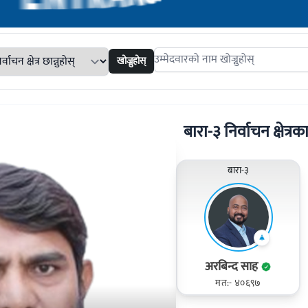
खोज्नुहोस्
Search candidates
बारा-३ निर्वाचन क्षेत्रका
बारा-३
अरबिन्द साह
मत:- ४०६९७