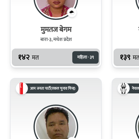
मुमतज बेगम
बारा-३, मधेश प्रदेश
१४२
१३९
मत
म
महिला · ३९
आम जनता पार्टी(एकल चुनाव चिन्ह)
नेपाल