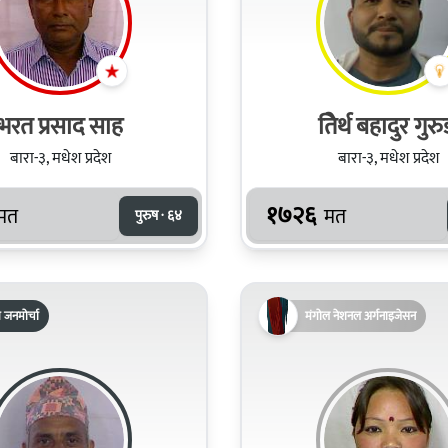
भरत प्रसाद साह
तिेर्थ बहादुर गुर
बारा-३, मधेश प्रदेश
बारा-३, मधेश प्रदेश
१७२६
मत
मत
पुरुष · ६४
रिय जनमोर्चा
मंगोल नेशनल अर्गनाइजेसन