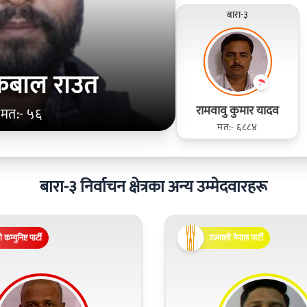
बारा-३
कबाल राउत
रामवावु कुमार यादव
मत:- ५६
मत:- ६८८४
बारा-३ निर्वाचन क्षेत्रका अन्य उम्मेदवारहरू
 कम्युनिष्ट पार्टी
उज्यालो नेपाल पार्टी