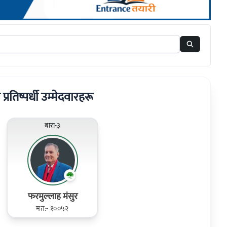
 प्रतिष्पर्धी उम्मेदवारहरू
बारा-३
फरमुल्लाह मंसुर
मत:- १००५२