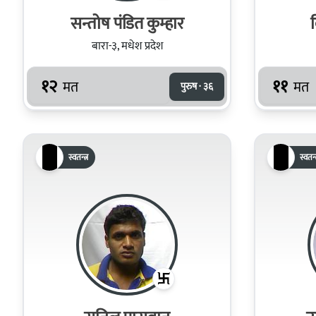
सन्तोष पंडित कुम्हार
बारा-३, मधेश प्रदेश
१२
११
मत
मत
पुरुष · ३६
स्वतन्त्र
स्वतन्त