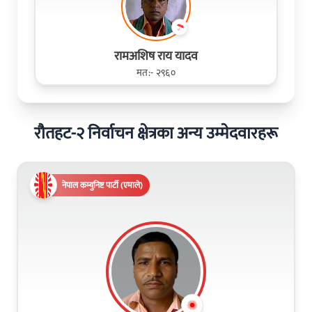
रामअशिष राय यादव
मत:- २९६०
रौतहट-२ निर्वाचन क्षेत्रका अन्य उम्मेदवारहरू
नेपाल कम्युनिष्ट पार्टी (एमाले)