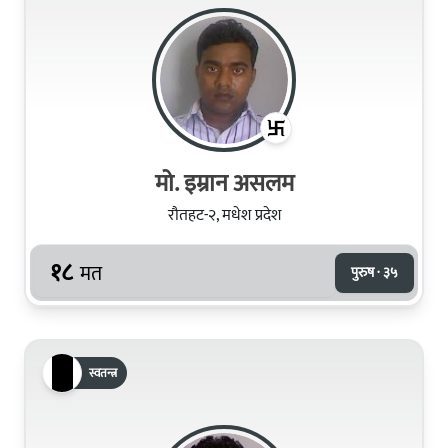
मो. इम्रान असलम
रौतहट-२, मधेश प्रदेश
१८
मत
पुरुष · ३५
स्वतन्त्र