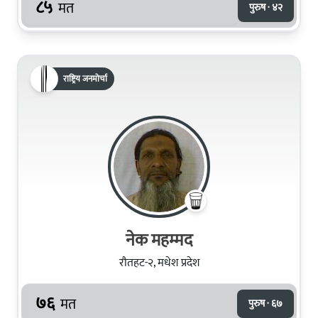
८५
मत
पुरुष · ४२
राष्ट्रिय जनमोर्चा
नेक महम्मद
रौतहट-२, मधेश प्रदेश
७६
मत
पुरुष · ६७