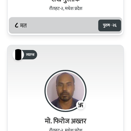
रौतहट-२, मधेश प्रदेश
८
मत
पुरुष · २६
स्वतन्त्र
मो. फिरोज अख्तर
रौतहट-२, मधेश प्रदेश