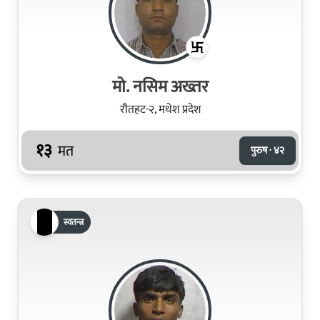
मो. नसिम अख्तर
रौतहट-२, मधेश प्रदेश
१३
मत
पुरुष · ४२
स्वतन्त्र