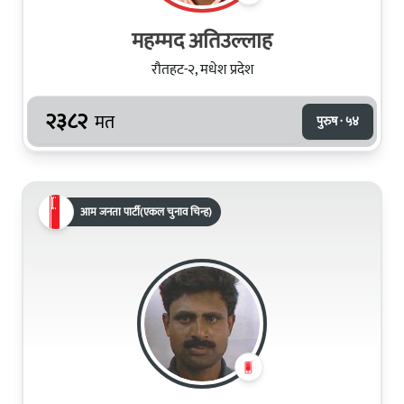
महम्मद अतिउल्लाह
रौतहट-२, मधेश प्रदेश
२३८२
मत
पुरुष · ५४
आम जनता पार्टी(एकल चुनाव चिन्ह)