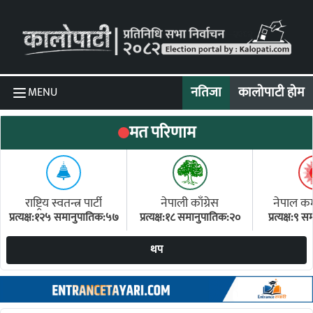
Skip to content
नतिजा
कालोपाटी होम
MENU
मत परिणाम
राष्ट्रिय स्वतन्त्र पार्टी
नेपाली काँग्रेस
नेपाल कम्य
प्रत्यक्ष:१२५ समानुपातिक:५७
प्रत्यक्ष:१८ समानुपातिक:२०
प्रत्यक्ष:९
(ए
थप