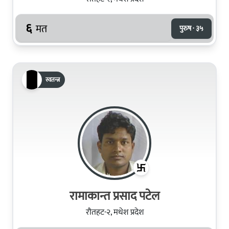
६
मत
पुरुष · ३५
स्वतन्त्र
रामाकान्त प्रसाद पटेल
रौतहट-२, मधेश प्रदेश