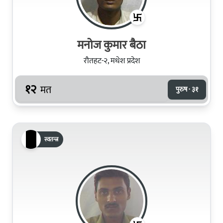
मनोज कुमार बैठा
रौतहट-२, मधेश प्रदेश
१२
मत
पुरुष · ३१
स्वतन्त्र