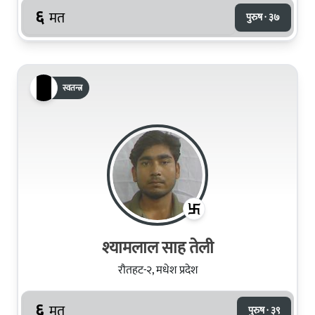
६
मत
पुरुष · ३७
स्वतन्त्र
श्यामलाल साह तेली
रौतहट-२, मधेश प्रदेश
६
मत
पुरुष · ३९