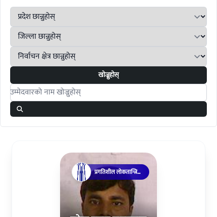
खोज्नुहोस्
Search candidates
प्रगतिशील लोकतान्त्रिक
पार्टी