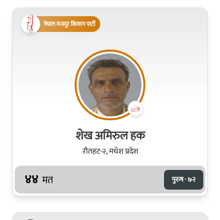
नेपाल मजदुर किसान पार्टी
शेख अमिरुल हक
रौतहट-२, मधेश प्रदेश
४४
मत
पुरुष · ७२