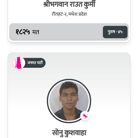
श्रीभगवान राउत कुर्मी
रौतहट-२, मधेश प्रदेश
१८२५
मत
पुरुष · ४५
जनमत पार्टी
सोनु कुशवाहा