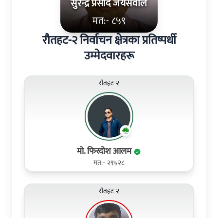
सुरेन्द्र प्रसाद जयसवाल
मत:- ८५९
रौतहट-२ निर्वाचन क्षेत्रका प्रतिष्पर्धी
उम्मेदवारहरू
रौतहट-२
मो. फिरदोश आलम
मत:- २९५२८
रौतहट-२