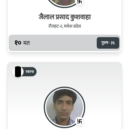
जैलाल प्रसाद कुशवाहा
रौतहट-२, मधेश प्रदेश
१०
मत
पुरुष · ३६
स्वतन्त्र