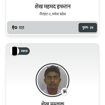
शेख महमद इफरान
रौतहट-२, मधेश प्रदेश
१०
मत
पुरुष · ३४
स्वतन्त्र
शेख मुस्ताक