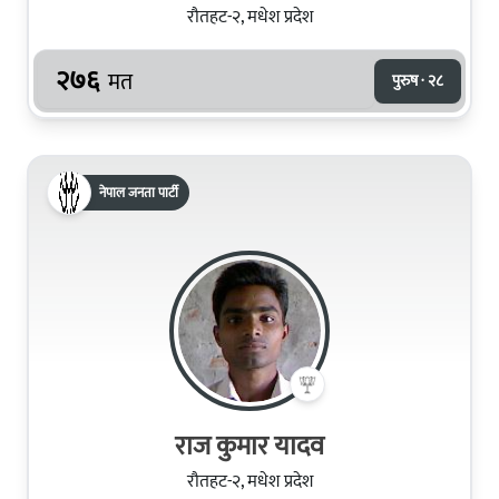
रौतहट-२, मधेश प्रदेश
२७६
मत
पुरुष · २८
नेपाल जनता पार्टी
राज कुमार यादव
रौतहट-२, मधेश प्रदेश