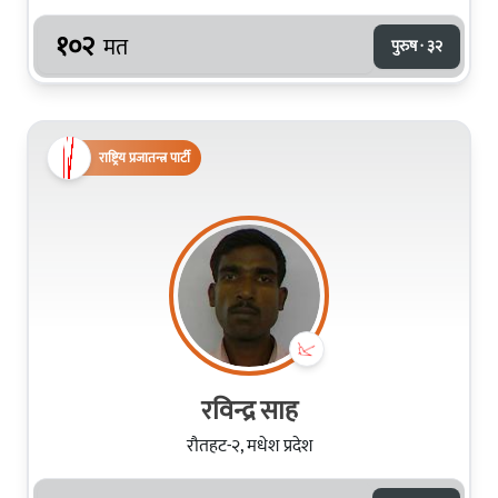
१०२
मत
पुरुष · ३२
राष्ट्रिय प्रजातन्त्र पार्टी
रविन्द्र साह
रौतहट-२, मधेश प्रदेश