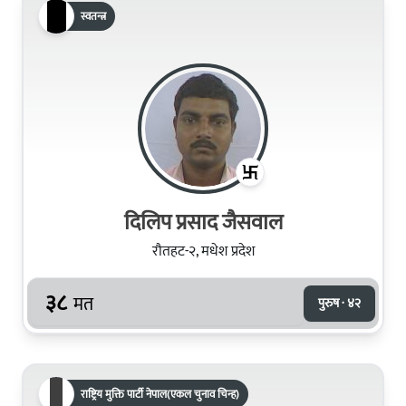
स्वतन्त्र
दिलिप प्रसाद जैसवाल
रौतहट-२, मधेश प्रदेश
३८
मत
पुरुष · ४२
राष्ट्रिय मुक्ति पार्टी नेपाल(एकल चुनाव चिन्ह)