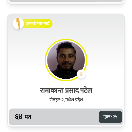
उज्यालो नेपाल पार्टी
रामाकान्त प्रसाद पटेल
रौतहट-२, मधेश प्रदेश
६४
मत
पुरुष · २५