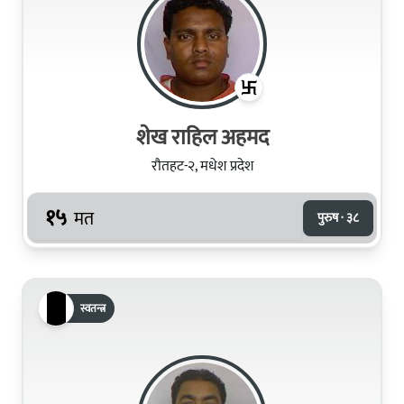
शेख राहिल अहमद
रौतहट-२, मधेश प्रदेश
१५
मत
पुरुष · ३८
स्वतन्त्र