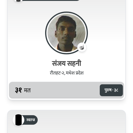
संजय सहनी
रौतहट-२, मधेश प्रदेश
३१
मत
पुरुष · ३८
स्वतन्त्र