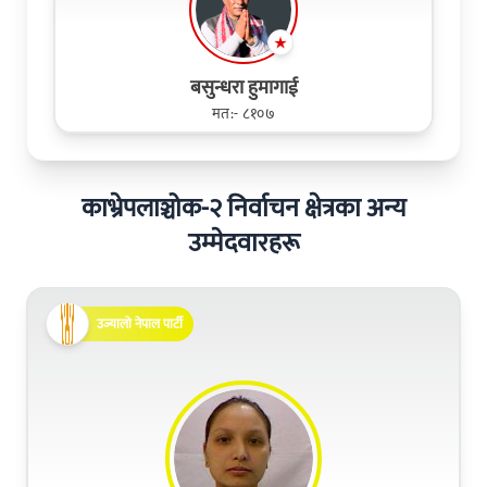
बसुन्धरा हुमागाई
मत:- ८१०७
काभ्रेपलाञ्चोक-२ निर्वाचन क्षेत्रका अन्य
उम्मेदवारहरू
उज्यालो नेपाल पार्टी