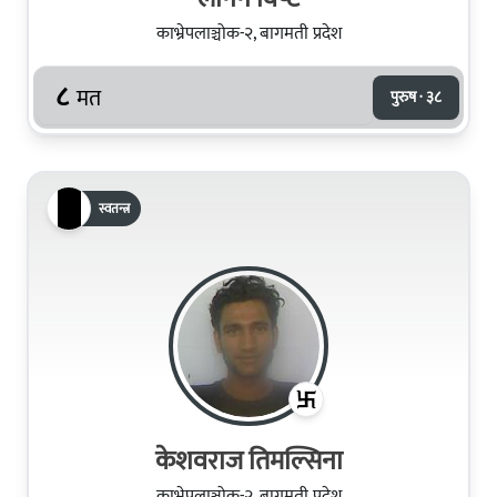
काभ्रेपलाञ्चोक-२, बागमती प्रदेश
८
मत
पुरुष · ३८
स्वतन्त्र
केशवराज तिमल्सिना
काभ्रेपलाञ्चोक-२, बागमती प्रदेश