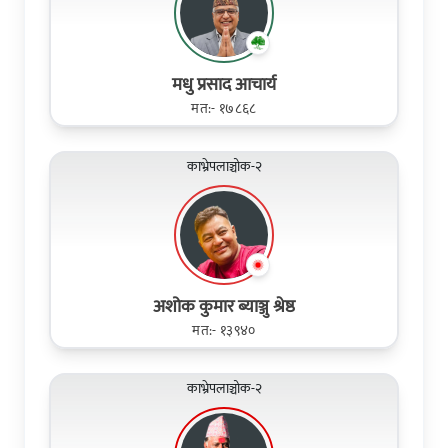
मधु प्रसाद आचार्य
मत:- १७८६८
काभ्रेपलाञ्चोक-२
अशोक कुमार ब्याञ्जु श्रेष्ठ
मत:- १३९४०
काभ्रेपलाञ्चोक-२