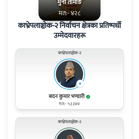
मुना तामाङ
मत:- ४२८
काभ्रेपलाञ्चोक-२ निर्वाचन क्षेत्रका प्रतिष्पर्धी
उम्मेदवारहरू
काभ्रेपलाञ्चोक-२
बदन कुमार भण्डारी
मत:- ५३३४४
काभ्रेपलाञ्चोक-२