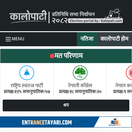
Skip to content
नतिजा
कालोपाटी होम
MENU
मत परिणाम
राष्ट्रिय स्वतन्त्र पार्टी
नेपाली काँग्रेस
नेपाल कम्य
प्रत्यक्ष:१२५ समानुपातिक:५७
प्रत्यक्ष:१८ समानुपातिक:२०
प्रत्यक्ष:९
(ए
थप