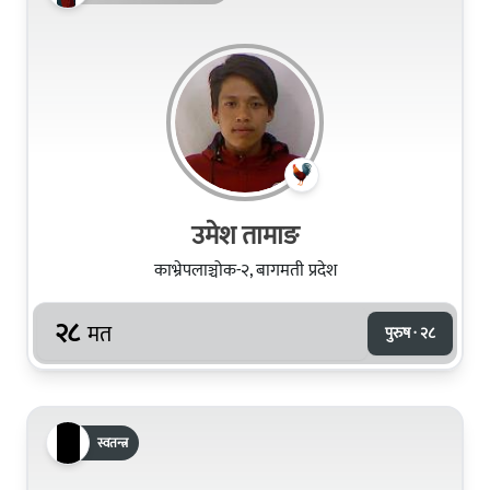
उमेश तामाङ
काभ्रेपलाञ्चोक-२, बागमती प्रदेश
२८
मत
पुरुष · २८
स्वतन्त्र