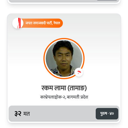
जनता समाजवादी पार्टी, नेपाल
रकम लामा (तामाङ)
काभ्रेपलाञ्चोक-२, बागमती प्रदेश
३२
मत
पुरुष · ४०