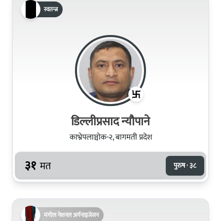
स्वतन्त्र
डिल्लीप्रसाद न्यौपाने
काभ्रेपलाञ्चोक-२, बागमती प्रदेश
३१
मत
पुरुष · ३८
मंगोल नेशनल अर्गनाइजेसन