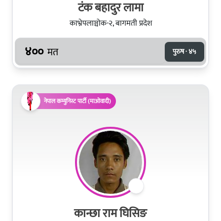
टंक बहादुर लामा
काभ्रेपलाञ्चोक-२, बागमती प्रदेश
४००
मत
पुरुष · ४५
नेपाल कम्युनिस्ट पार्टी (माओवादी)
कान्छा राम घिसिङ