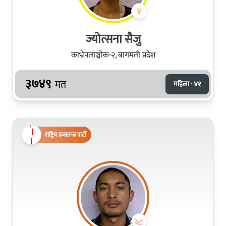
ज्योत्सना सैजु
काभ्रेपलाञ्चोक-२, बागमती प्रदेश
३७४९
मत
महिला · ४१
राष्ट्रिय प्रजातन्त्र पार्टी