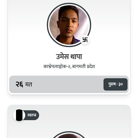
उमेस थापा
काभ्रेपलाञ्चोक-२, बागमती प्रदेश
२६
मत
पुरुष · ३०
स्वतन्त्र