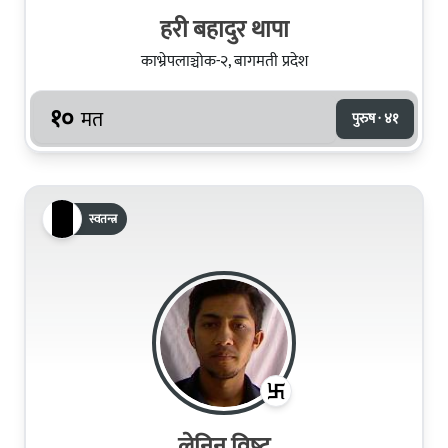
हरी बहादुर थापा
काभ्रेपलाञ्चोक-२, बागमती प्रदेश
१०
मत
पुरुष · ४१
स्वतन्त्र
लेनिन विष्‍ट