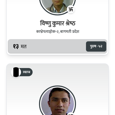
विष्णु कुमार श्रेष्‍ठ
काभ्रेपलाञ्चोक-२, बागमती प्रदेश
१३
मत
पुरुष · ५२
स्वतन्त्र