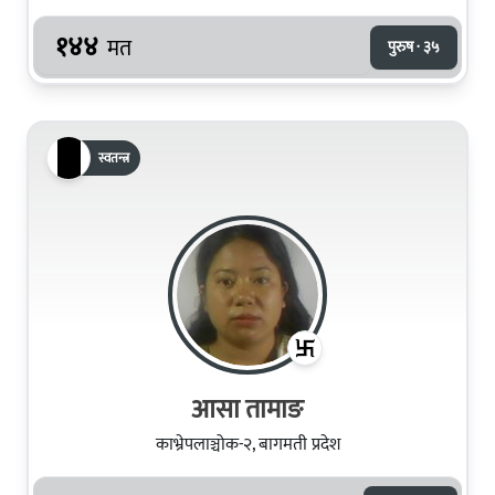
१४४
मत
पुरुष · ३५
स्वतन्त्र
आसा तामाङ
काभ्रेपलाञ्चोक-२, बागमती प्रदेश