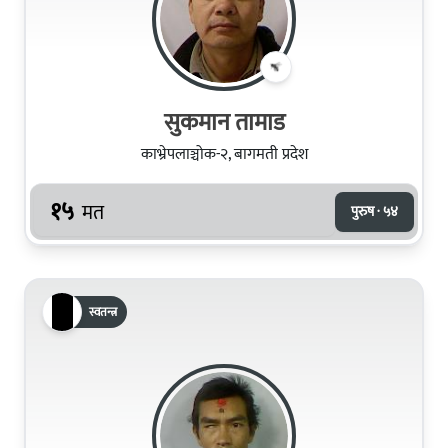
सुकमान तामाड
काभ्रेपलाञ्चोक-२, बागमती प्रदेश
१५
मत
पुरुष · ५४
स्वतन्त्र