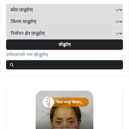
खोज्नुहोस्
Search candidates
नेपाल मजदुर किसान
पार्टी