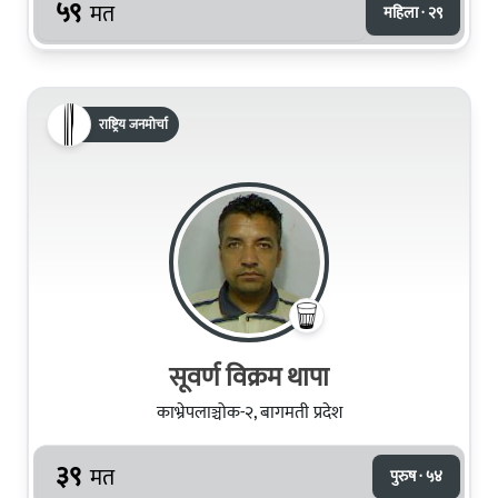
५९
मत
महिला · २९
राष्ट्रिय जनमोर्चा
सूवर्ण विक्रम थापा
काभ्रेपलाञ्चोक-२, बागमती प्रदेश
३९
मत
पुरुष · ५४