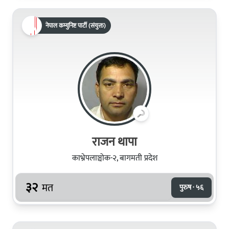
नेपाल कम्युनिष्ट पार्टी (संयुक्त)
राजन थापा
काभ्रेपलाञ्चोक-२, बागमती प्रदेश
३२
मत
पुरुष · ५६