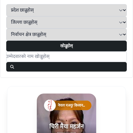
खोज्नुहोस्
Search candidates
नेपाल मजदुर किसान
पार्टी
चिरी मैया महर्जन