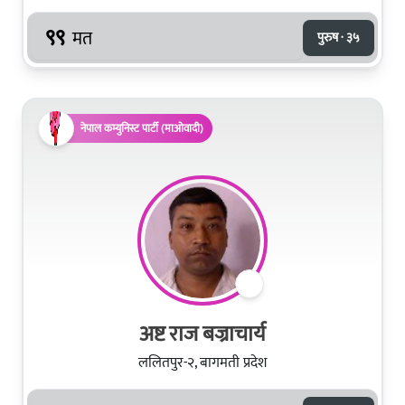
९९
मत
पुरुष · ३५
नेपाल कम्युनिस्ट पार्टी (माओवादी)
अष्ट राज बज्राचार्य
ललितपुर-२, बागमती प्रदेश