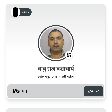
स्वतन्त्र
बाबु राज बज्राचार्य
ललितपुर-२, बागमती प्रदेश
४७
मत
पुरुष · ५८