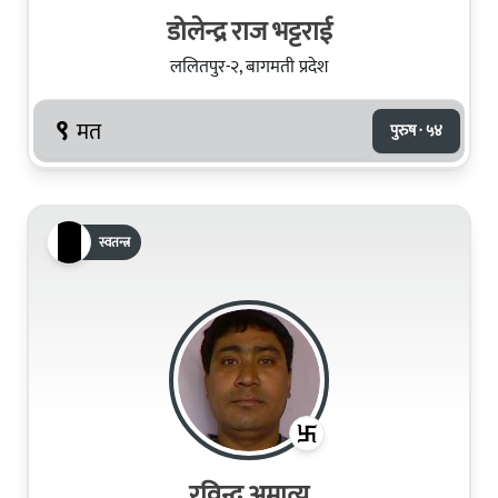
डोलेन्द्र राज भट्टराई
ललितपुर-२, बागमती प्रदेश
९
मत
पुरुष · ५४
स्वतन्त्र
रविन्द्र अमात्य