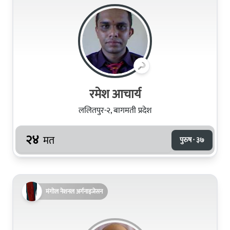
रमेश आचार्य
ललितपुर-२, बागमती प्रदेश
२४
मत
पुरुष · ३७
मंगोल नेशनल अर्गनाइजेसन