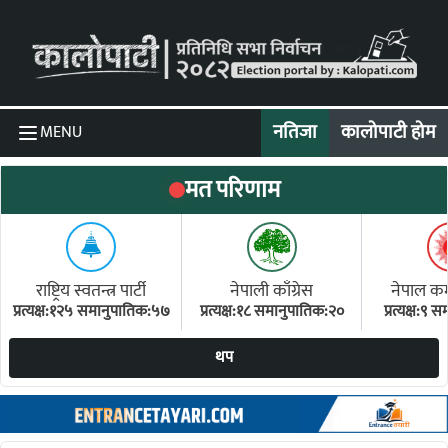
Skip to content
नतिजा
कालोपाटी होम
MENU
मत परिणाम
राष्ट्रिय स्वतन्त्र पार्टी
नेपाली काँग्रेस
नेपाल कम्य
प्रत्यक्ष:१२५ समानुपातिक:५७
प्रत्यक्ष:१८ समानुपातिक:२०
प्रत्यक्ष:९
(ए
थप