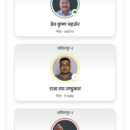
प्रेम कृष्ण महर्जन
मत:- ७४२०
ललितपुर-२
राजा राम तण्डुकार
मत:- ५५४७
ललितपुर-२