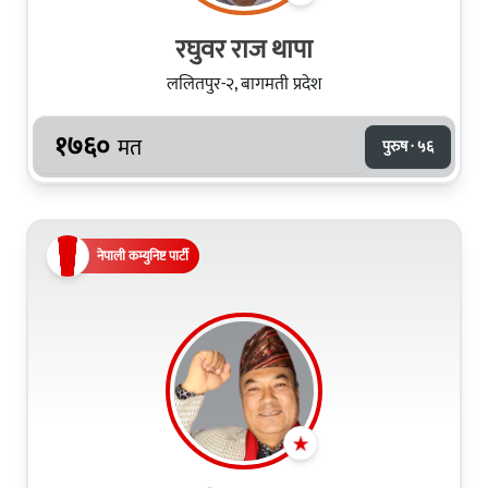
रघुवर राज थापा
ललितपुर-२, बागमती प्रदेश
१७६०
मत
पुरुष · ५६
नेपाली कम्युनिष्ट पार्टी