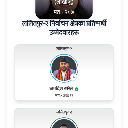
(लाखाजु)
मत:- २०७
ललितपुर-२ निर्वाचन क्षेत्रका प्रतिष्पर्धी
उम्मेदवारहरू
ललितपुर-२
जगदिश खरेल
मत:- ३९४९१
ललितपुर-२