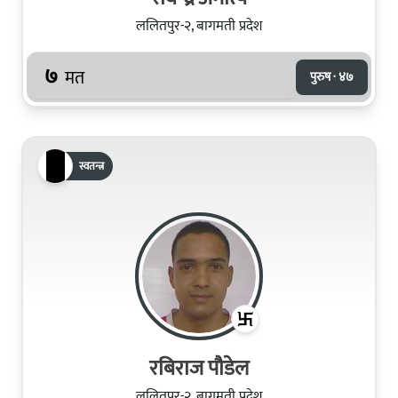
ललितपुर-२, बागमती प्रदेश
७
मत
पुरुष · ४७
स्वतन्त्र
रबिराज पौडेल
ललितपुर-२, बागमती प्रदेश