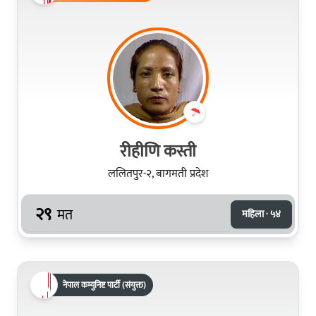
रीहीणि कस्ती
ललितपुर-२, बागमती प्रदेश
२९
मत
महिला · ५४
नेपाल कम्युनिष्ट पार्टी (संयुक्त)