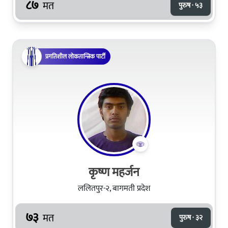
८७
मत
पुरुष · ५३
प्रगतिशील लोकतान्त्रिक पार्टी
कृष्ण महर्जन
ललितपुर-२, बागमती प्रदेश
७३
मत
पुरुष · ३२