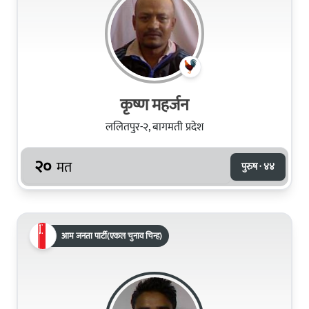
कृष्ण महर्जन
ललितपुर-२, बागमती प्रदेश
२०
मत
पुरुष · ४४
आम जनता पार्टी(एकल चुनाव चिन्ह)