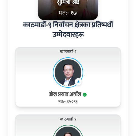
सुमित्रा श्रेष्ठ
मत:- १७
काठमाडौं-९ निर्वाचन क्षेत्रका प्रतिष्पर्धी
उम्मेदवारहरू
काठमाडौं-९
डोल प्रसाद अर्याल
मत:- ३५०९३
काठमाडौं-९