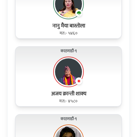
नानु मैया बास्तोला
मत:- ५४६०
काठमाडौं-९
अजय क्रान्‍ती शाक्‍य
मत:- ४५८०
काठमाडौं-९