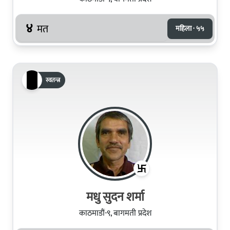
४
मत
महिला · ५५
स्वतन्त्र
मधु सुदन शर्मा
काठमाडौं-९, बागमती प्रदेश