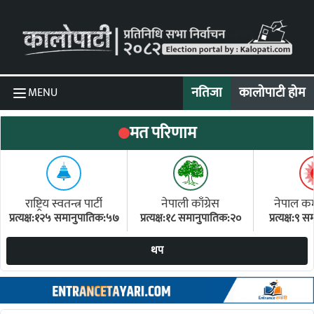
Skip to content
नतिजा
कालोपाटी होम
MENU
मत परिणाम
राष्ट्रिय स्वतन्त्र पार्टी
नेपाली काँग्रेस
नेपाल कम्य
प्रत्यक्ष:१२५ समानुपातिक:५७
प्रत्यक्ष:१८ समानुपातिक:२०
प्रत्यक्ष:९
(ए
थप