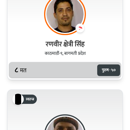
रणवीर क्षेत्री सिंह
काठमाडौं-९, बागमती प्रदेश
८
मत
पुरुष · ५०
स्वतन्त्र