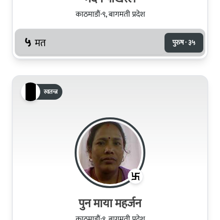
काठमाडौं-९, बागमती प्रदेश
५
मत
पुरुष · ३५
स्वतन्त्र
पुन माया महर्जन
काठमाडौं-९, बागमती प्रदेश