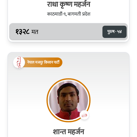
राधा कृष्ण महर्जन
काठमाडौं-९, बागमती प्रदेश
१३२८
मत
पुरुष · ५४
नेपाल मजदुर किसान पार्टी
शान्त महर्जन