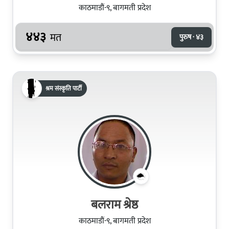
काठमाडौं-९, बागमती प्रदेश
४४३
मत
पुरुष · ४३
श्रम संस्कृति पार्टी
बलराम श्रेष्ठ
काठमाडौं-९, बागमती प्रदेश