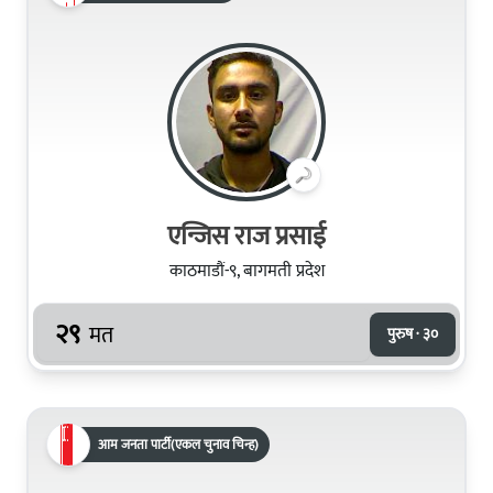
एन्जिस राज प्रसाई
काठमाडौं-९, बागमती प्रदेश
२९
मत
पुरुष · ३०
आम जनता पार्टी(एकल चुनाव चिन्ह)