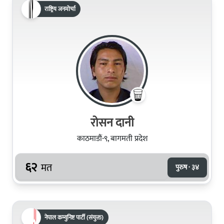
राष्ट्रिय जनमोर्चा
रोसन दानी
काठमाडौं-९, बागमती प्रदेश
६२
मत
पुरुष · ३४
नेपाल कम्युनिष्ट पार्टी (संयुक्त)