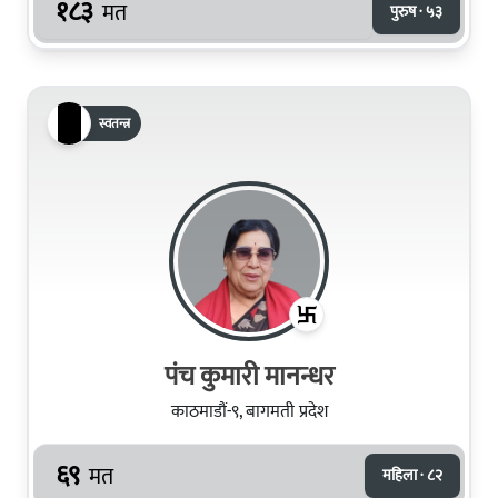
१८३
मत
पुरुष · ५३
स्वतन्त्र
पंच कुमारी मानन्धर
काठमाडौं-९, बागमती प्रदेश
६९
मत
महिला · ८२