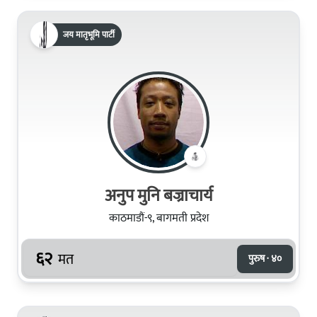
जय मातृभूमि पार्टी
अनुप मुनि बज्राचार्य
काठमाडौं-९, बागमती प्रदेश
६२
मत
पुरुष · ४०