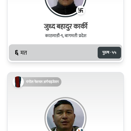
जुध्‍द बहादुर कार्की
काठमाडौं-९, बागमती प्रदेश
६
मत
पुरुष · ५५
मंगोल नेशनल अर्गनाइजेसन