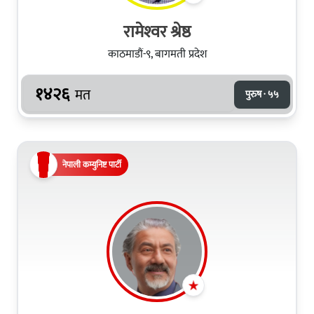
रामेश्‍वर श्रेष्ठ
काठमाडौं-९, बागमती प्रदेश
१४२६
मत
पुरुष · ५५
नेपाली कम्युनिष्ट पार्टी