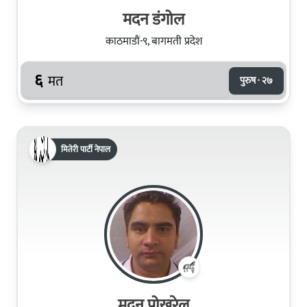
मदन डंगोल
काठमाडौं-९, बागमती प्रदेश
६
मत
पुरुष · २७
मितेरी पार्टी नेपाल
मदन पोखरेल