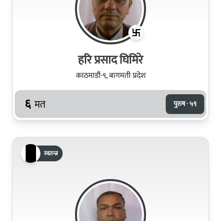
हरि प्रसाद घिमिरे
काठमाडौं-९, बागमती प्रदेश
६
मत
पुरुष · ५९
स्वतन्त्र