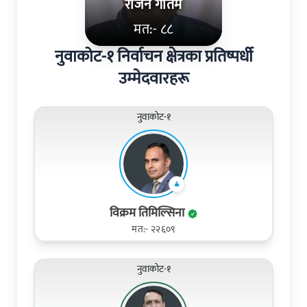
राजन गौतम
मत:- ८८
नुवाकोट-१ निर्वाचन क्षेत्रका प्रतिष्पर्धी
उम्मेदवारहरू
नुवाकोट-१
विक्रम तिमिल्सिना
मत:- २२६०९
नुवाकोट-१