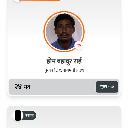
होम बहादुर राई
नुवाकोट-१, बागमती प्रदेश
२४
मत
पुरुष · ५०
स्वतन्त्र