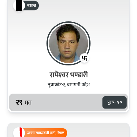
स्वतन्त्र
रामेश्‍वर भण्डारी
नुवाकोट-१, बागमती प्रदेश
२९
मत
पुरुष · ५०
जनता समाजवादी पार्टी, नेपाल