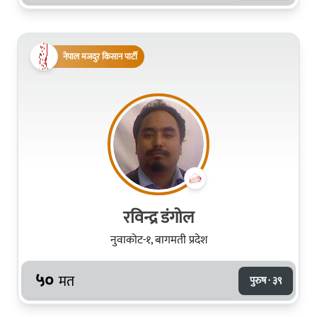
नेपाल मजदुर किसान पार्टी
रविन्द्र डंगोल
नुवाकोट-१, बागमती प्रदेश
५०
मत
पुरुष · ३९