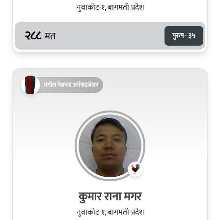
नुवाकोट-१, बागमती प्रदेश
२८८
मत
पुरुष · ३५
मंगोल नेशनल अर्गनाइजेसन
कुमार राना मगर
नुवाकोट-१, बागमती प्रदेश