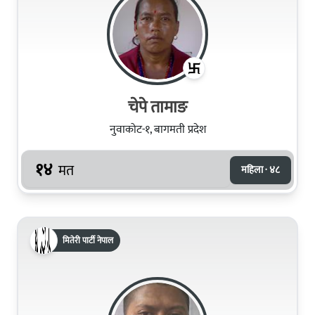
चेपे तामाङ
नुवाकोट-१, बागमती प्रदेश
१४
मत
महिला · ४८
मितेरी पार्टी नेपाल