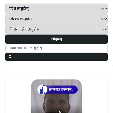
खोज्नुहोस्
Search candidates
प्रगतिशील लोकतान्त्रिक
पार्टी