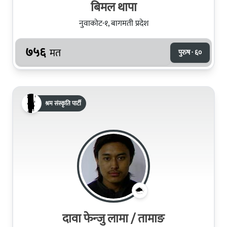
बिमल थापा
नुवाकोट-१, बागमती प्रदेश
७५६
मत
पुरुष · ६०
श्रम संस्कृति पार्टी
दावा फेन्‍जु लामा / तामाङ