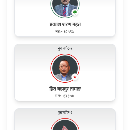
प्रकाश शरण महत
मत:- १८५९७
नुवाकोट-१
हित बहादुर तामाङ
मत:- १३३७७
नुवाकोट-१