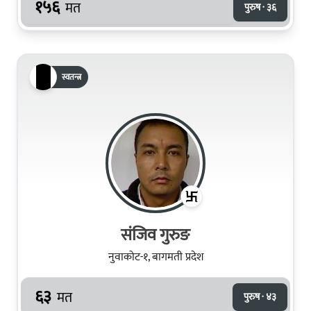
१५६
मत
पुरुष · ३६
स्वतन्त्र
संजिव गुरुङ
नुवाकोट-१, बागमती प्रदेश
६३
मत
पुरुष · ४३