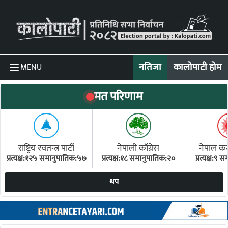
Skip to content
नतिजा
कालोपाटी होम
MENU
मत परिणाम
राष्ट्रिय स्वतन्त्र पार्टी
नेपाली काँग्रेस
नेपाल कम्य
प्रत्यक्ष:१२५ समानुपातिक:५७
प्रत्यक्ष:१८ समानुपातिक:२०
प्रत्यक्ष:९
(ए
थप