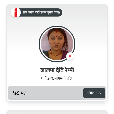
आम जनता पार्टी(एकल चुनाव चिन्ह)
जालपा देवि रेग्‍मी
धादिङ-१, बागमती प्रदेश
५८
मत
महिला · ४२