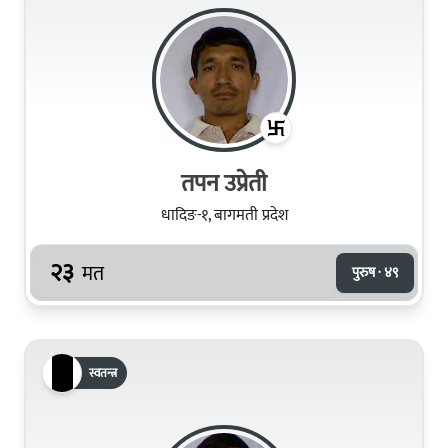
तपन उप्रेती
धादिङ-१, बागमती प्रदेश
२३
मत
पुरुष · ४९
स्वतन्त्र