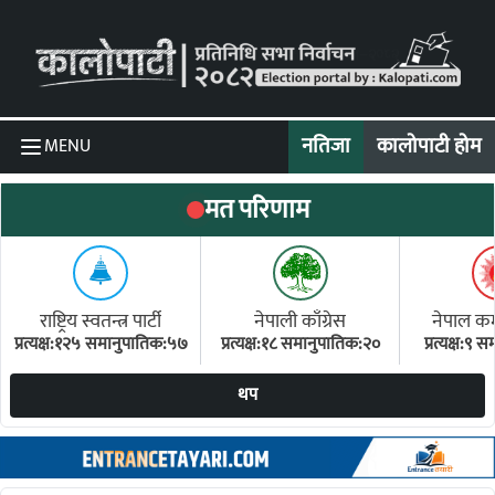
Skip to content
नतिजा
कालोपाटी होम
MENU
मत परिणाम
राष्ट्रिय स्वतन्त्र पार्टी
नेपाली काँग्रेस
नेपाल कम्य
प्रत्यक्ष:१२५ समानुपातिक:५७
प्रत्यक्ष:१८ समानुपातिक:२०
प्रत्यक्ष:९
(ए
थप