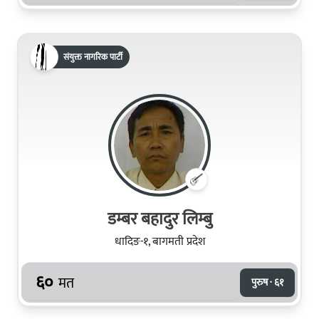
संयुक्त नागरिक पार्टी
डम्‍बर बहादुर लिम्‍बु
धादिङ-१, बागमती प्रदेश
६०
मत
पुरुष · ६१