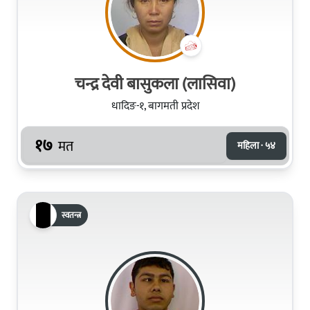
चन्द्र देवी बासुकला (लासिवा)
धादिङ-१, बागमती प्रदेश
१७
मत
महिला · ५४
स्वतन्त्र