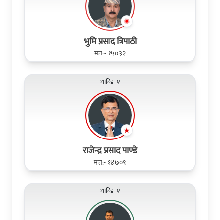
भुमि प्रसाद त्रिपाठी
मत:- १५०३२
धादिङ-१
राजेन्द्र प्रसाद पाण्डे
मत:- १४७०९
धादिङ-१