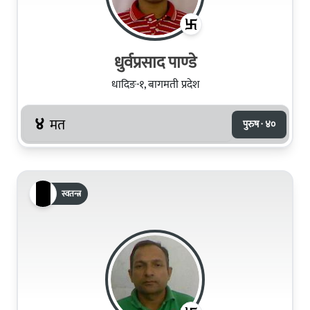
धुर्वप्रसाद पाण्‍डे
धादिङ-१, बागमती प्रदेश
४
मत
पुरुष · ४०
स्वतन्त्र