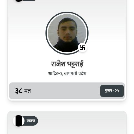
राजेश भट्टराई
धादिङ-१, बागमती प्रदेश
३८
मत
पुरुष · २५
स्वतन्त्र