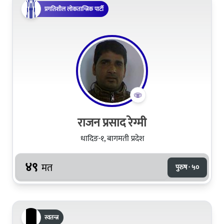
प्रगतिशील लोकतान्त्रिक पार्टी
राजन प्रसाद रेग्मी
धादिङ-१, बागमती प्रदेश
४९
मत
पुरुष · ५०
स्वतन्त्र