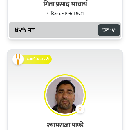
गिता प्रसाद आचार्य
धादिङ-१, बागमती प्रदेश
४२५
मत
पुरुष · ६९
उज्यालो नेपाल पार्टी
श्‍यामराजा पाण्डे