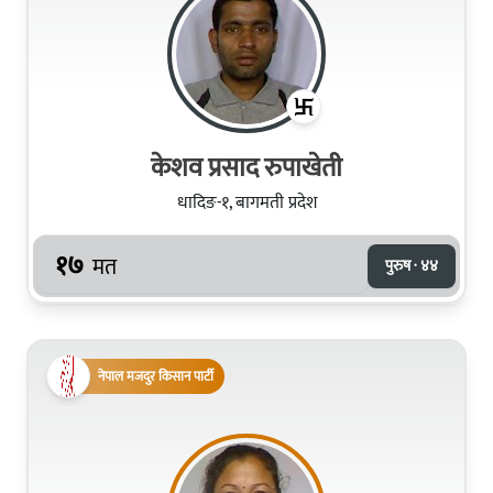
केशव प्रसाद रुपाखेती
धादिङ-१, बागमती प्रदेश
१७
मत
पुरुष · ४४
नेपाल मजदुर किसान पार्टी