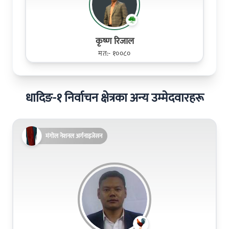
कृष्ण रिजाल
मत:- १००८०
धादिङ-१ निर्वाचन क्षेत्रका अन्य उम्मेदवारहरू
मंगोल नेशनल अर्गनाइजेसन