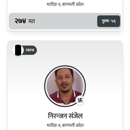
धादिङ-१, बागमती प्रदेश
२७४
मत
पुरुष · ५६
स्वतन्त्र
निरन्‍जन संजेल
धादिङ-१, बागमती प्रदेश