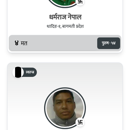
धर्मराज नेपाल
धादिङ-१, बागमती प्रदेश
४
मत
पुरुष · ५४
स्वतन्त्र