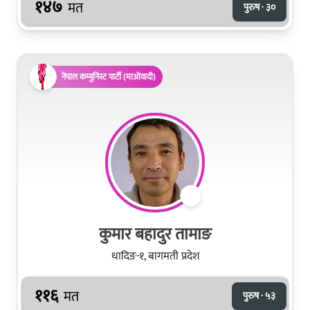
१४७
मत
पुरुष · ३०
नेपाल कम्युनिस्ट पार्टी (माओवादी)
कुमार बहादुर तामाङ
धादिङ-१, बागमती प्रदेश
११६
मत
पुरुष · ५३