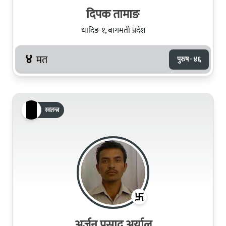
दिपक तामाङ
धादिङ-१, बागमती प्रदेश
४
मत
पुरुष · ४६
स्वतन्त्र
अर्जुन प्रसाद अर्याल