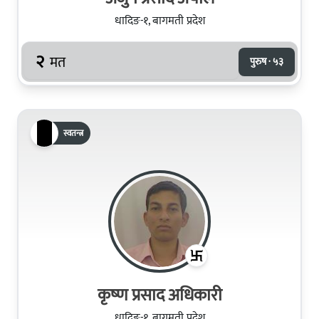
धादिङ-१, बागमती प्रदेश
२
मत
पुरुष · ५३
स्वतन्त्र
कृष्‍ण प्रसाद अधिकारी
धादिङ-१, बागमती प्रदेश