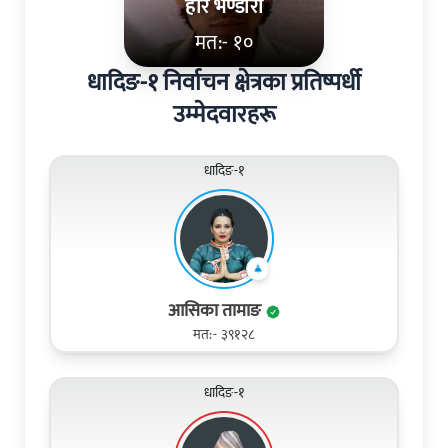
हरि भण्डारी
मत:- १०
धादिङ-१ निर्वाचन क्षेत्रका प्रतिष्पर्धी
उम्मेदवारहरू
धादिङ-१
आसिका तामाङ
मत:- ३९१२८
धादिङ-१