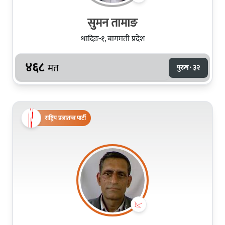
सुमन तामाङ
धादिङ-१, बागमती प्रदेश
४६८
मत
पुरुष · ३२
राष्ट्रिय प्रजातन्त्र पार्टी