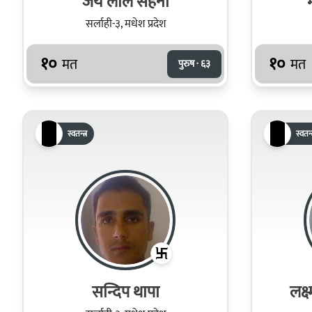
जय लाल सहनी
सर्लाही-३, मधेश प्रदेश
१०
१०
मत
मत
पुरुष · ६३
स्वतन्त्र
स्वतन्त
सन्दिप थापा
लक्