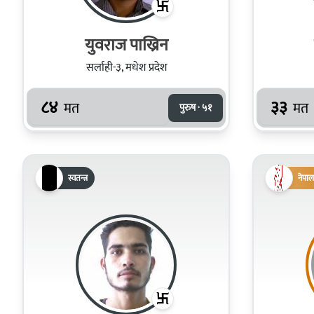
युवराज पाख्रिन
सर्लाही-३, मधेश प्रदेश
८४
३३
मत
मत
पुरुष · ५१
स्वतन्त्र
नेपाल