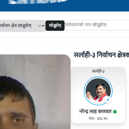
खोज्नुहोस्
Search candidates
सर्लाही-३ निर्वाचन क्षेत्र
सर्लाही-३
नरेन्द्र साह कलवार
मत:- ४६८९०