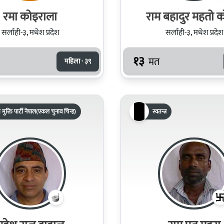
रमा कोइराला
राम बहादुर महतो क
सर्लाही-३, मधेश प्रदेश
सर्लाही-३, मधेश प्रदेश
१३
मत
महिला · ३९
रिय मुक्ति पार्टी नेपाल(एकल चुनाव चिन्ह)
स्वतन्त्र