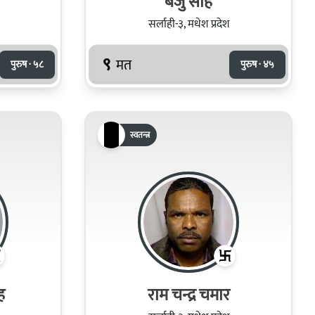
बैजु साह
सर्लाही-३, मधेश प्रदेश
९
मत
पुरुष · ५८
पुरुष · ४५
स्वतन्त्र
ह
राम चन्द्र चमार