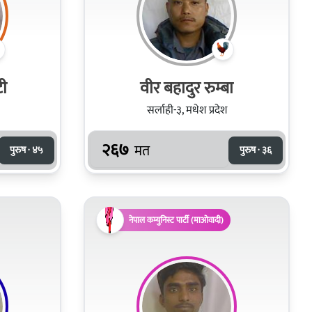
ी
वीर बहादुर रुम्बा
सर्लाही-३, मधेश प्रदेश
२६७
मत
पुरुष · ४५
पुरुष · ३६
नेपाल कम्युनिस्ट पार्टी (माओवादी)