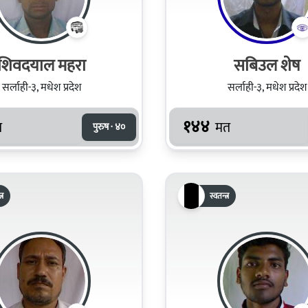
शिवदयाल महरा
सबिउल शेष
सर्लाही-३, मधेश प्रदेश
सर्लाही-३, मधेश प्रदेश
१४४
त
मत
पुरुष · ४०
्र
स्वतन्त्र