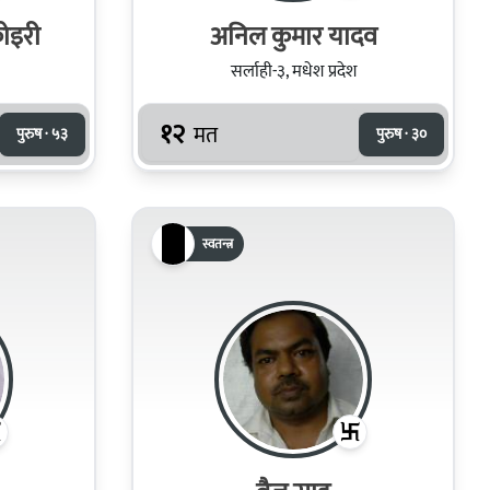
ोइरी
अनिल कुमार यादव
सर्लाही-३, मधेश प्रदेश
१२
मत
पुरुष · ५३
पुरुष · ३०
स्वतन्त्र