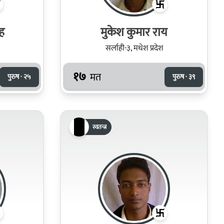
र शाह
मुकेश कुमार राय
सर्लाही-३, मधेश प्रदेश
१७
मत
पुरुष · २५
पुरुष · ३९
स्वतन्त्र