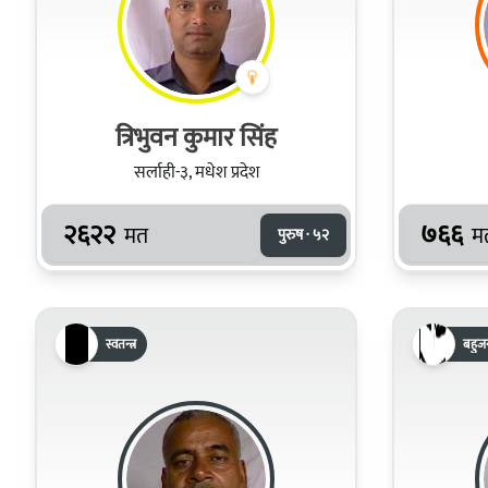
त्रिभुवन कुमार सिंह
सर्लाही-३, मधेश प्रदेश
२६२२
७६६
मत
म
पुरुष · ५२
स्वतन्त्र
बहुजन