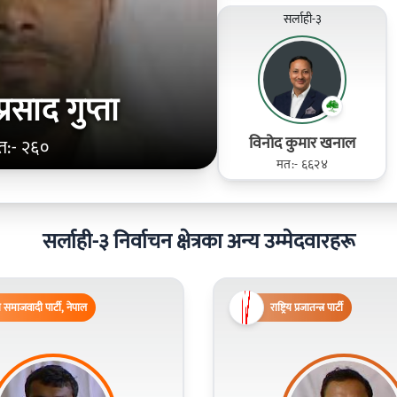
सर्लाही-३
्रसाद गुप्ता
विनोद कुमार खनाल
त:- २६०
मत:- ६६२४
सर्लाही-३ निर्वाचन क्षेत्रका अन्य उम्मेदवारहरू
समाजवादी पार्टी, नेपाल
राष्ट्रिय प्रजातन्त्र पार्टी