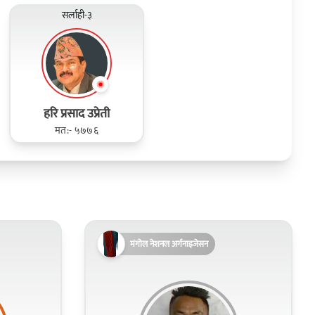
सर्लाही-३
हरि प्रसाद उप्रेती
मत:- ५७७६
मंगोल नेशनल अर्गनाइजेसन