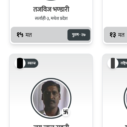
तजविज भण्डारी
सर्लाही-३, मधेश प्रदेश
१५
१३
मत
मत
पुरुष · २७
स्वतन्त्र
राष्ट्