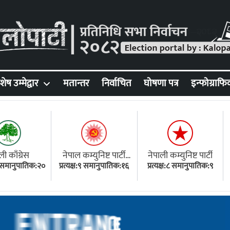
शेष उम्मेद्वार
मतान्तर
निर्वाचित
घोषणा पत्र
इन्फोग्राफि
ली काँग्रेस
नेपाल कम्युनिष्ट पार्टी
नेपाली कम्युनिष्ट पार्टी
१८ समानुपातिक:२०
प्रत्यक्ष:९ समानुपातिक:१६
(एमाले)
प्रत्यक्ष:८ समानुपातिक:९