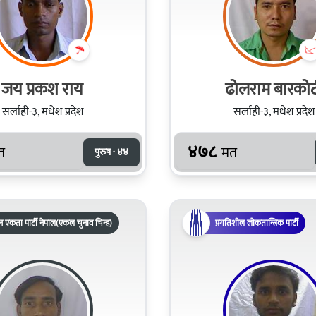
जय प्रकश राय
ढोलराम बारकोट
सर्लाही-३, मधेश प्रदेश
सर्लाही-३, मधेश प्रदेश
४७८
त
मत
पुरुष · ४४
 एकता पार्टी नेपाल(एकल चुनाव चिन्ह)
प्रगतिशील लोकतान्त्रिक पार्टी