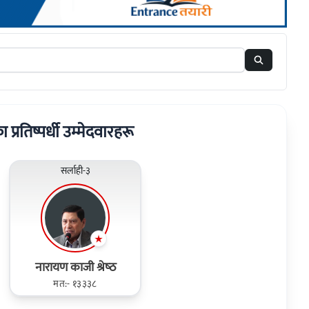
का प्रतिष्पर्धी उम्मेदवारहरू
सर्लाही-३
नारायण काजी श्रेष्‍ठ
मत:- १३३३८