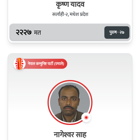
कृष्ण यादव
सर्लाही-२, मधेश प्रदेश
२२२७
मत
पुरुष · २७
नेपाल कम्युनिष्ट पार्टी (एमाले)
नागेश्‍वर साह