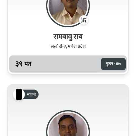
रामबावु राय
सर्लाही-२, मधेश प्रदेश
३९
मत
पुरुष · ४७
स्वतन्त्र