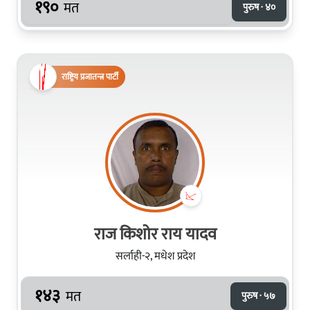
१९०
मत
पुरुष · ४०
राष्ट्रिय प्रजातन्त्र पार्टी
राज किशोर राय यादव
सर्लाही-२, मधेश प्रदेश
१४३
मत
पुरुष · ५७