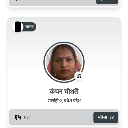
स्वतन्त्र
कंचन चौधरी
सर्लाही-२, मधेश प्रदेश
१५
मत
महिला · ३४