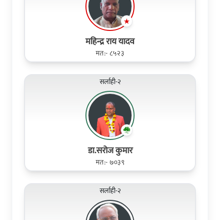
महिन्द्र राय यादव
मत:- ८५२३
सर्लाही-२
डा.सरोज कुमार
मत:- ७०३९
सर्लाही-२