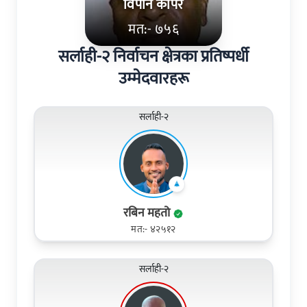
विपीन कापर
मत:- ७५६
सर्लाही-२ निर्वाचन क्षेत्रका प्रतिष्पर्धी
उम्मेदवारहरू
सर्लाही-२
रबिन महतो
मत:- ४२५१२
सर्लाही-२