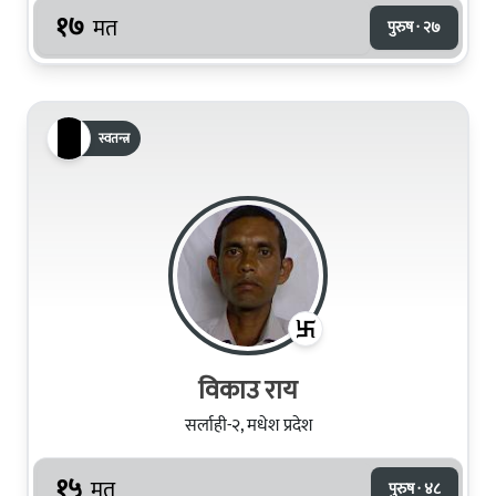
१७
मत
पुरुष · २७
स्वतन्त्र
विकाउ राय
सर्लाही-२, मधेश प्रदेश
१५
मत
पुरुष · ४८