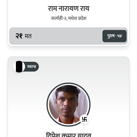
राम नारायण राय
सर्लाही-२, मधेश प्रदेश
२१
मत
पुरुष · ५४
स्वतन्त्र
दिपेश कुमार यादव