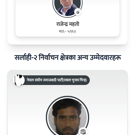
राजेन्द्र महतो
मत:- ५९९२
सर्लाही-२ निर्वाचन क्षेत्रका अन्य उम्मेदवारहरू
नेपाल संघीय समाजवादी पार्टी(एकल चुनाव चिन्ह)