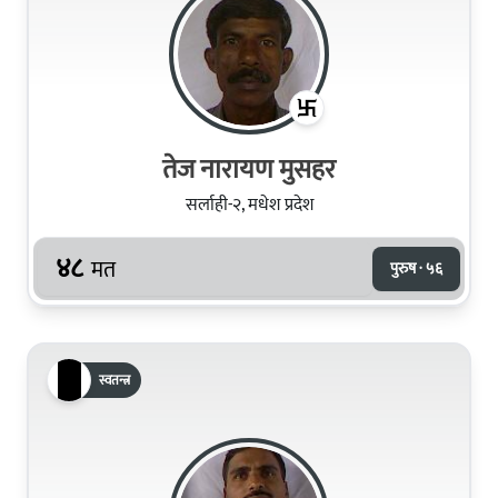
तेज नारायण मुसहर
सर्लाही-२, मधेश प्रदेश
४८
मत
पुरुष · ५६
स्वतन्त्र