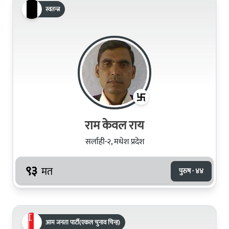
स्वतन्त्र
राम केवल राय
सर्लाही-२, मधेश प्रदेश
९३
मत
पुरुष · ४४
आम जनता पार्टी(एकल चुनाव चिन्ह)