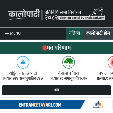
Skip to content
नतिजा
कालोपाटी होम
MENU
मत परिणाम
राष्ट्रिय स्वतन्त्र पार्टी
नेपाली काँग्रेस
नेपाल कम्य
प्रत्यक्ष:१२५ समानुपातिक:५७
प्रत्यक्ष:१८ समानुपातिक:२०
प्रत्यक्ष:९
(ए
थप