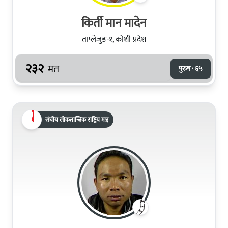
किर्ती मान मादेन
ताप्लेजुङ-१, कोशी प्रदेश
२३२
मत
पुरुष · ६५
संघीय लोकतान्त्रिक राष्ट्रिय मञ्च