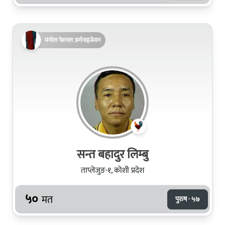
मंगोल नेशनल अर्गनाइजेसन
सन्त बहादुर लिम्बु
ताप्लेजुङ-१, कोशी प्रदेश
५०
मत
पुरुष · ५७