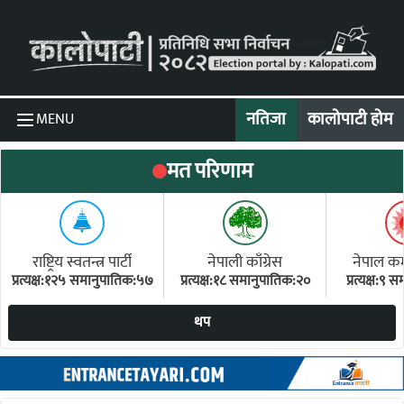
Skip to content
नतिजा
कालोपाटी होम
MENU
मत परिणाम
राष्ट्रिय स्वतन्त्र पार्टी
नेपाली काँग्रेस
नेपाल कम्य
प्रत्यक्ष:१२५ समानुपातिक:५७
प्रत्यक्ष:१८ समानुपातिक:२०
प्रत्यक्ष:९
(ए
थप