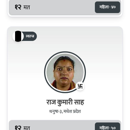
१२
मत
महिला · ४०
स्वतन्त्र
राज कुमारी साह
धनुषा-३, मधेश प्रदेश
१२
मत
महिला · ५०