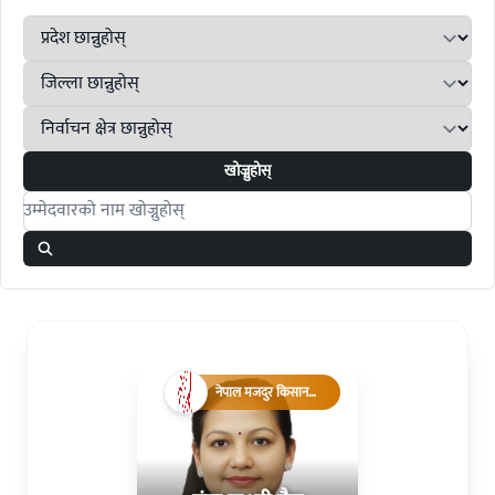
खोज्नुहोस्
Search candidates
नेपाल मजदुर किसान
पार्टी