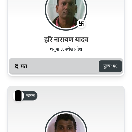
हरि नारायण यादव
धनुषा-३, मधेश प्रदेश
६
मत
पुरुष · ४६
स्वतन्त्र