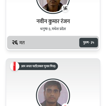
नवीन कुमार रंजन
धनुषा-३, मधेश प्रदेश
२६
मत
पुरुष · ३५
आम जनता पार्टी(एकल चुनाव चिन्ह)