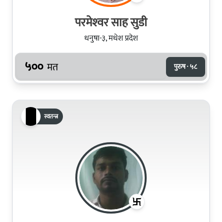
परमेश्‍वर साह सुडी
धनुषा-३, मधेश प्रदेश
५००
मत
पुरुष · ५८
स्वतन्त्र