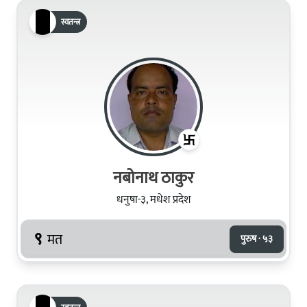
स्वतन्त्र
नबोनाथ ठाकुर
धनुषा-३, मधेश प्रदेश
९
मत
पुरुष · ५३