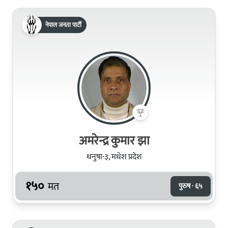
नेपाल जनता पार्टी
अमरेन्द्र कुमार झा
धनुषा-३, मधेश प्रदेश
१५०
मत
पुरुष · ६५