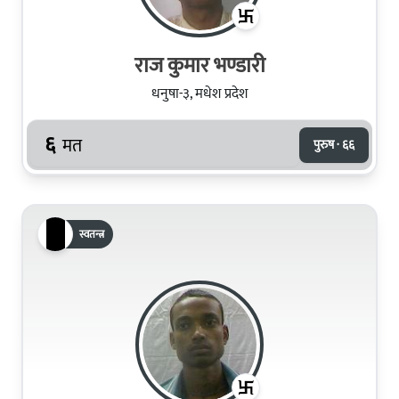
राज कुमार भण्डारी
धनुषा-३, मधेश प्रदेश
६
मत
पुरुष · ६६
स्वतन्त्र