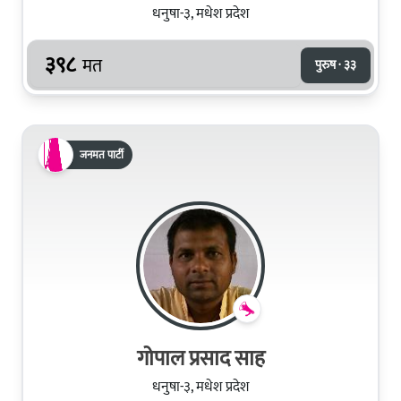
धनुषा-३, मधेश प्रदेश
३९८
मत
पुरुष · ३३
जनमत पार्टी
गोपाल प्रसाद साह
धनुषा-३, मधेश प्रदेश