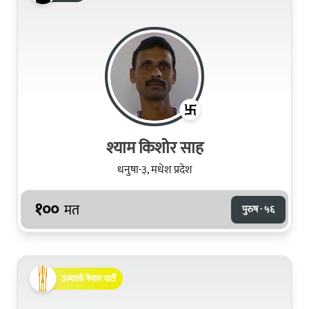
श्याम किशोर साह
धनुषा-३, मधेश प्रदेश
१००
मत
पुरुष · ५६
उज्यालो नेपाल पार्टी