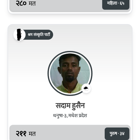
२८०
मत
महिला · ६५
श्रम संस्कृति पार्टी
सदाम हुसैन
धनुषा-३, मधेश प्रदेश
२११
मत
पुरुष · ३४