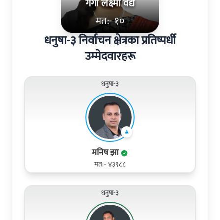
गंगा लक्ष्मी वैद्य
मत:- १०
धनुषा-३ निर्वाचन क्षेत्रका प्रतिष्पर्धी
उम्मेदवारहरू
धनुषा-३
मनिष झा
मत:- ४३९८८
धनुषा-३