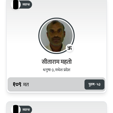
स्वतन्त्र
सीताराम महतो
धनुषा-३, मधेश प्रदेश
१०९
मत
पुरुष · ५३
स्वतन्त्र