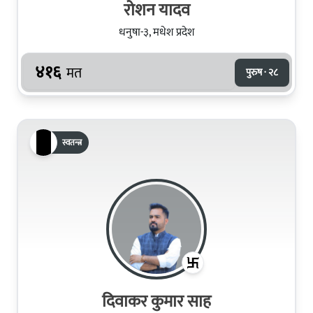
रोशन यादव
धनुषा-३, मधेश प्रदेश
४१६
मत
पुरुष · २८
स्वतन्त्र
दिवाकर कुमार साह