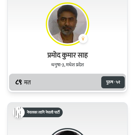
प्रमोद कुमार साह
धनुषा-३, मधेश प्रदेश
८९
मत
पुरुष · ५१
नेपालका लागि नेपाली पार्टी