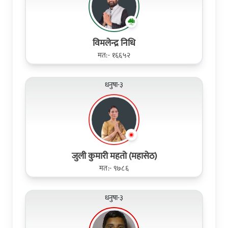
विमलेन्द्र निधि
मत:- १६६५२
धनुषा-३
जुली कुमारी महतो (महासेठ)
मत:- ९७८६
धनुषा-३