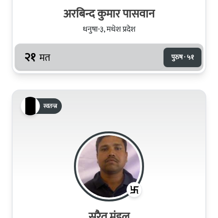
अरबिन्द कुमार पासवान
धनुषा-३, मधेश प्रदेश
२१
मत
पुरुष · ५१
स्वतन्त्र
सुरैत मंडल