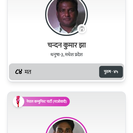
चन्दन कुमार झा
धनुषा-३, मधेश प्रदेश
८४
मत
पुरुष · ४५
नेपाल कम्युनिस्ट पार्टी (माओवादी)