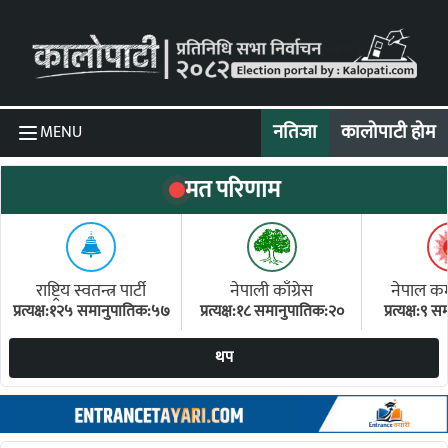
Skip to content
नतिजा
कालोपाटी होम
MENU
मत परिणाम
राष्ट्रिय स्वतन्त्र पार्टी
नेपाली काँग्रेस
नेपाल कम्य
प्रत्यक्ष:१२५ समानुपातिक:५७
प्रत्यक्ष:१८ समानुपातिक:२०
प्रत्यक्ष:९
(ए
थप