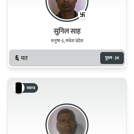
सुनिल साह
धनुषा-३, मधेश प्रदेश
६
मत
पुरुष · ३४
स्वतन्त्र