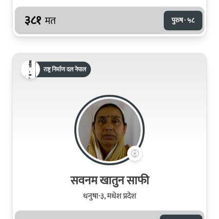
३८१
मत
पुरुष · ५८
राष्ट्र निर्माण दल नेपाल
सवनम खातुन साफी
धनुषा-३, मधेश प्रदेश