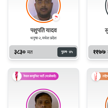
पशुपति यादव
स
धनुषा-२, मधेश प्रदेश
३८३०
११७७
मत
पुरुष · ४५
नेपाल कम्युनिस्ट पार्टी (माओवादी)
राष्ट्र