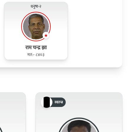
धनुषा-२
राम चन्द्र झा
मत:- ८४०३
स्वतन्त्र