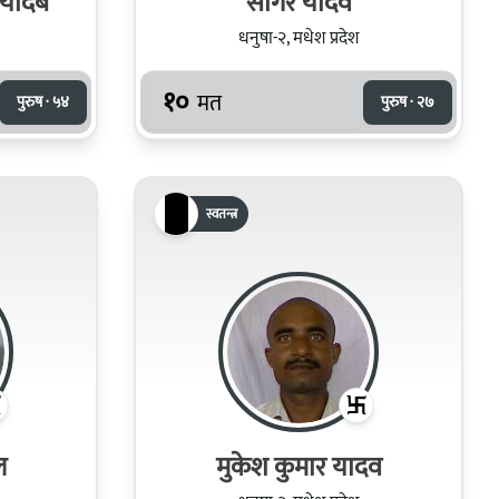
 यादब
सागर यादव
धनुषा-२, मधेश प्रदेश
१०
मत
पुरुष · ५४
पुरुष · २७
स्वतन्त्र
ल
मुकेश कुमार यादव