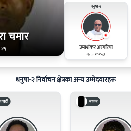
धनुषा-२
रा चमार
उमाशंकर अरगरिया
 १९
मत:- १०१५३
धनुषा-२ निर्वाचन क्षेत्रका अन्य उम्मेदवारहरू
पार्टी
स्वतन्त्र