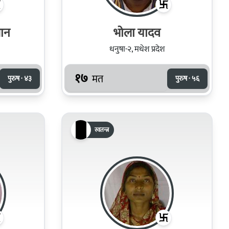
ान
भोला यादव
धनुषा-२, मधेश प्रदेश
१७
मत
पुरुष · ४३
पुरुष · ५६
स्वतन्त्र