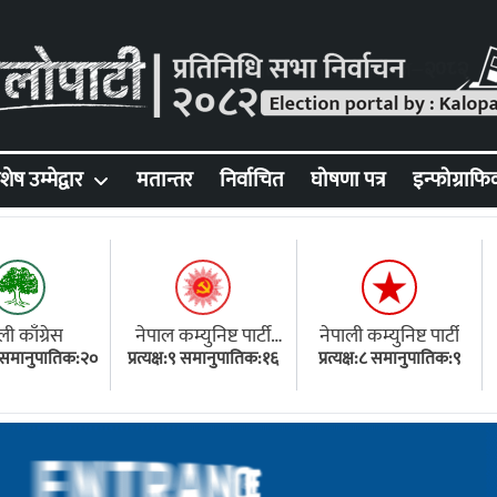
शेष उम्मेद्वार
मतान्तर
निर्वाचित
घोषणा पत्र
इन्फोग्राफि
ली काँग्रेस
नेपाल कम्युनिष्ट पार्टी
नेपाली कम्युनिष्ट पार्टी
१८ समानुपातिक:२०
प्रत्यक्ष:९ समानुपातिक:१६
(एमाले)
प्रत्यक्ष:८ समानुपातिक:९