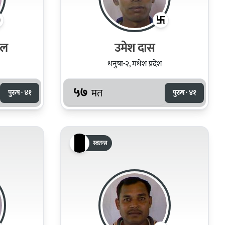
डल
उमेश दास
धनुषा-२, मधेश प्रदेश
५७
मत
पुरुष · ४१
पुरुष · ४१
स्वतन्त्र