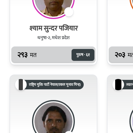
श्‍याम सुन्दर पजियार
धनुषा-२, मधेश प्रदेश
२९३
२०३
मत
म
पुरुष · ६१
राष्ट्रिय मुक्ति पार्टी नेपाल(एकल चुनाव चिन्ह)
स्वतन्त