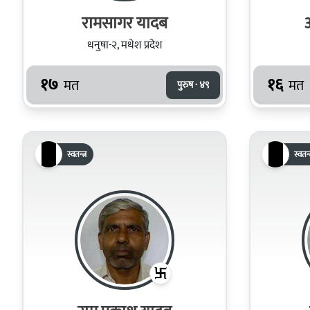
रामसागर यादब
धनुषा-२, मधेश प्रदेश
१७
१६
मत
मत
पुरुष · ४९
स्वतन्त्र
स्वतन्त