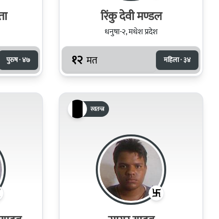
ता
रिंकु देवी मण्डल
धनुषा-२, मधेश प्रदेश
१२
मत
पुरुष · ४७
महिला · ३४
स्वतन्त्र