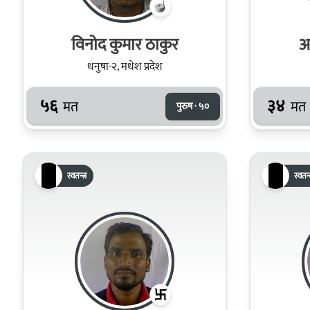
विनोद कुमार ठाकुर
अ
धनुषा-२, मधेश प्रदेश
५६
३४
मत
मत
पुरुष · ५०
स्वतन्त्र
स्वतन्त