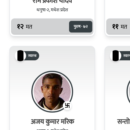
राम प्रकाश यादव
धनुषा-२, मधेश प्रदेश
१२
११
मत
मत
पुरुष · ७२
स्वतन्त्र
स्वतन्त
अजय कुमार मरिक
सन्त