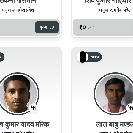
ठकना पासमान
शिव कुमार गोहिवार
धनुषा-२, मधेश प्रदेश
धनुषा-२, मधेश प्रदेश
१०
मत
पुरुष · ६७
्र
स्वतन्त्र
ोष कुमार यादव मरिक
लाल बाबु मण्ड