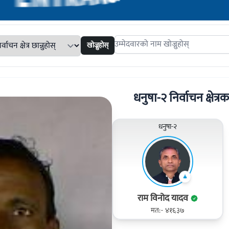
खोज्नुहोस्
Search candidates
धनुषा-२ निर्वाचन क्षेत्रक
धनुषा-२
राम विनोद यादव
मत:- ४१६३७