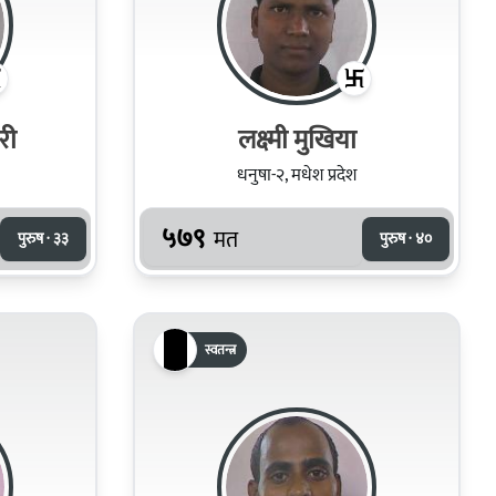
री
लक्ष्‍मी मुखिया
धनुषा-२, मधेश प्रदेश
५७९
मत
पुरुष · ३३
पुरुष · ४०
स्वतन्त्र