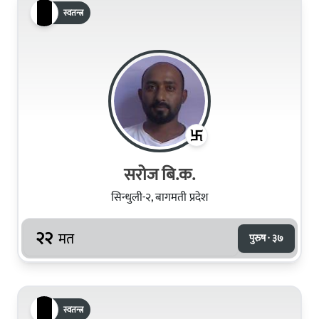
स्वतन्त्र
सरोज बि.क.
सिन्धुली-२, बागमती प्रदेश
२२
मत
पुरुष · ३७
स्वतन्त्र