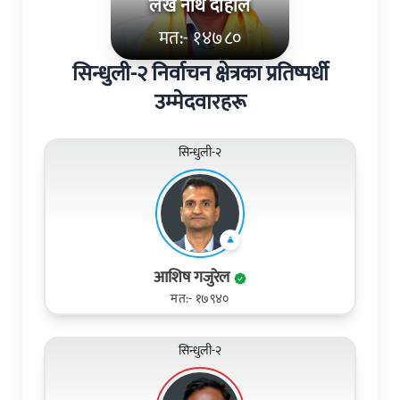
लेख नाथ दाहाल
मत:- १४७८०
सिन्धुली-२ निर्वाचन क्षेत्रका प्रतिष्पर्धी
उम्मेदवारहरू
सिन्धुली-२
आशिष गजुरेल
मत:- १७९४०
सिन्धुली-२