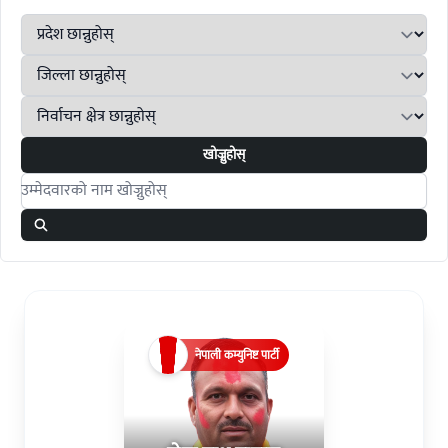
खोज्नुहोस्
Search candidates
नेपाली कम्युनिष्ट पार्टी