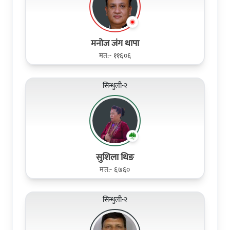
मनोज जंग थापा
मत:- ११६०६
सिन्धुली-२
सुशिला थिङ
मत:- ६७६०
सिन्धुली-२