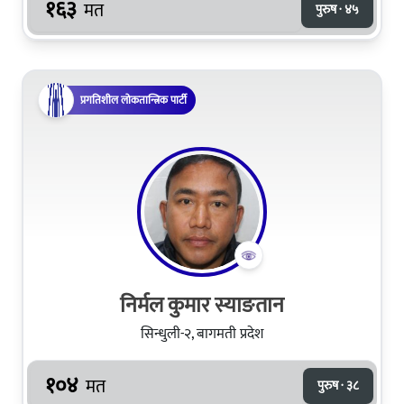
१६३
मत
पुरुष · ४५
प्रगतिशील लोकतान्त्रिक पार्टी
निर्मल कुमार स्याङतान
सिन्धुली-२, बागमती प्रदेश
१०४
मत
पुरुष · ३८