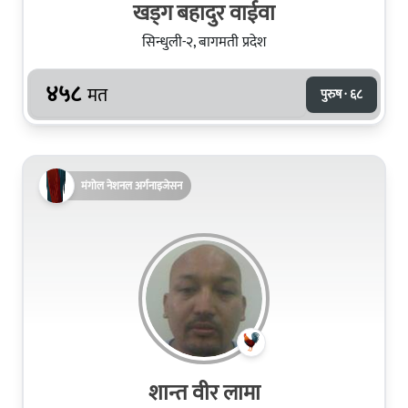
खड्ग बहादुर वाईवा
सिन्धुली-२, बागमती प्रदेश
४५८
मत
पुरुष · ६८
मंगोल नेशनल अर्गनाइजेसन
शान्त वीर लामा