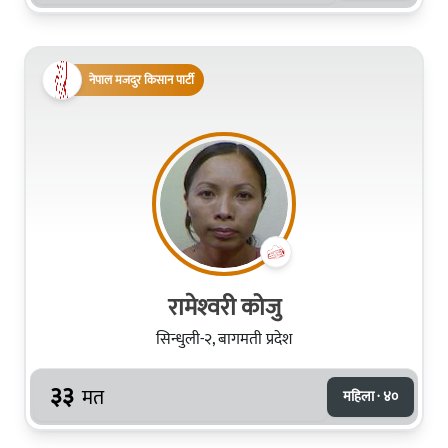
नेपाल मजदुर किसान पार्टी
रामेश्‍वरी कोजु
सिन्धुली-२, बागमती प्रदेश
३३
मत
महिला · ४०