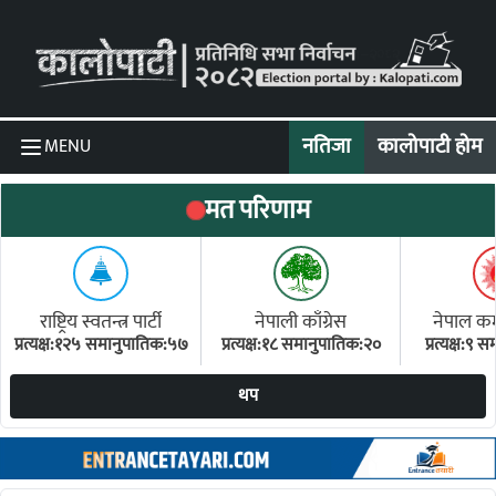
Skip to content
नतिजा
कालोपाटी होम
MENU
मत परिणाम
राष्ट्रिय स्वतन्त्र पार्टी
नेपाली काँग्रेस
नेपाल कम्य
प्रत्यक्ष:१२५ समानुपातिक:५७
प्रत्यक्ष:१८ समानुपातिक:२०
प्रत्यक्ष:९
(ए
थप