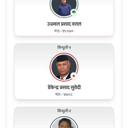
उज्ज्वल प्रसाद वराल
मत:- १५५७०
सिन्धुली-१
डेकेन्द्र प्रसाद सुवेदी
मत:- ४७०८
सिन्धुली-१