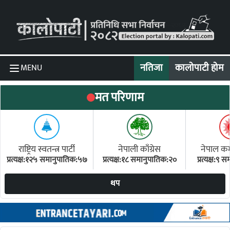
Skip to content
नतिजा
कालोपाटी होम
MENU
मत परिणाम
राष्ट्रिय स्वतन्त्र पार्टी
नेपाली काँग्रेस
नेपाल कम्य
प्रत्यक्ष:१२५ समानुपातिक:५७
प्रत्यक्ष:१८ समानुपातिक:२०
प्रत्यक्ष:९
(ए
थप