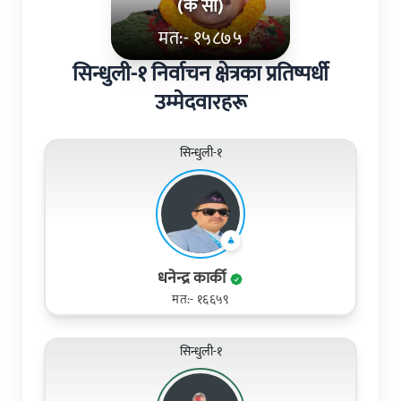
(के सी)
मत:- १५८७५
सिन्धुली-१ निर्वाचन क्षेत्रका प्रतिष्पर्धी
उम्मेदवारहरू
सिन्धुली-१
धनेन्द्र कार्की
मत:- १६६५९
सिन्धुली-१