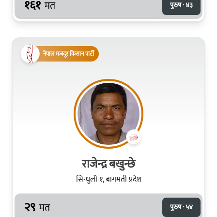
१६१
मत
पुरुष · ४३
नेपाल मजदुर किसान पार्टी
राजेन्द्र बखुन्छे
सिन्धुली-१, बागमती प्रदेश
२९
मत
पुरुष · ५४