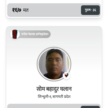
१६७
मत
पुरुष · ३६
मंगोल नेशनल अर्गनाइजेसन
सोम बहादुर घलान
सिन्धुली-१, बागमती प्रदेश