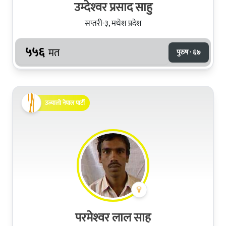
उम्देश्‍वर प्रसाद साहु
सप्तरी-३, मधेश प्रदेश
५५६
मत
पुरुष · ६७
उज्यालो नेपाल पार्टी
परमेश्‍वर लाल साह