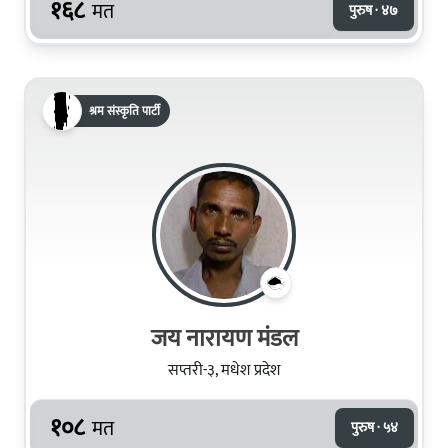
१६८
मत
पुरुष · ४७
श्रम संस्कृति पार्टी
जय नारायण मंडल
सप्तरी-३, मधेश प्रदेश
१०८
मत
पुरुष · ५४