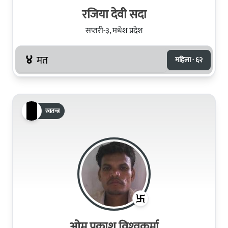
रजिया देवी सदा
सप्तरी-३, मधेश प्रदेश
४
मत
महिला · ६२
स्वतन्त्र
ओम प्रकाश विश्‍वकर्मा