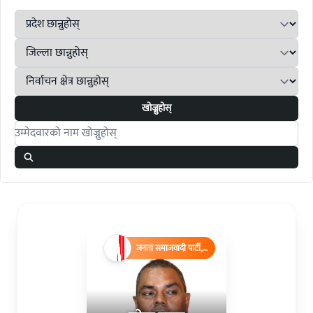
खोज्नुहोस्
Search candidates
जनता समाजवादी पार्टी,
नेपाल