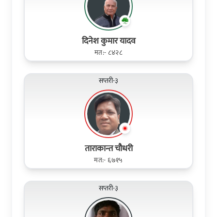
दिनेश कुमार यादव
मत:- ८४२८
सप्तरी-३
ताराकान्त चौधरी
मत:- ६७१५
सप्तरी-३