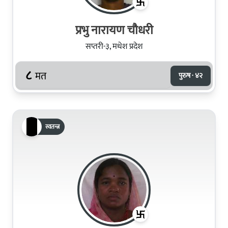
प्रभु नारायण चौधरी
सप्तरी-३, मधेश प्रदेश
८
मत
पुरुष · ४२
स्वतन्त्र