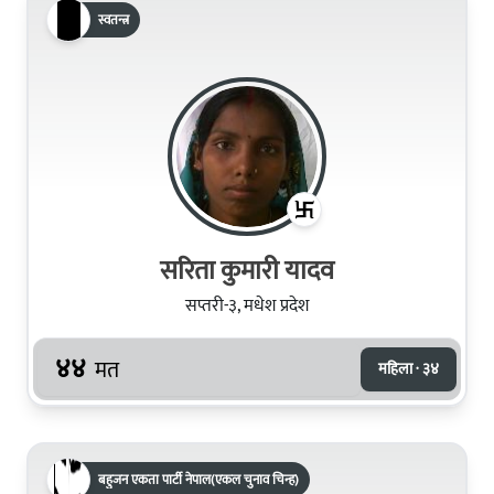
स्वतन्त्र
सरिता कुमारी यादव
सप्तरी-३, मधेश प्रदेश
४४
मत
महिला · ३४
बहुजन एकता पार्टी नेपाल(एकल चुनाव चिन्ह)