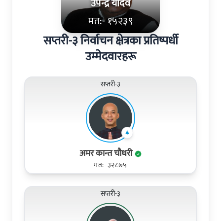
उपेन्द्र यादव
मत:- १५२३९
सप्तरी-३ निर्वाचन क्षेत्रका प्रतिष्पर्धी
उम्मेदवारहरू
सप्तरी-३
अमर कान्त चौधरी
मत:- ३२८७५
सप्तरी-३