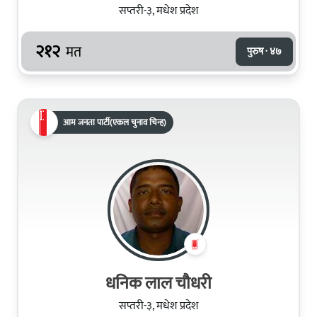
सप्तरी-३, मधेश प्रदेश
२१२
मत
पुरुष · ४७
आम जनता पार्टी(एकल चुनाव चिन्ह)
धनिक लाल चौधरी
सप्तरी-३, मधेश प्रदेश