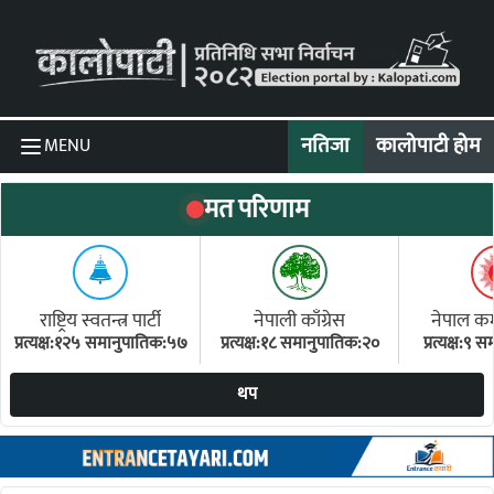
Skip to content
नतिजा
कालोपाटी होम
MENU
मत परिणाम
राष्ट्रिय स्वतन्त्र पार्टी
नेपाली काँग्रेस
नेपाल कम्य
प्रत्यक्ष:१२५ समानुपातिक:५७
प्रत्यक्ष:१८ समानुपातिक:२०
प्रत्यक्ष:९
(ए
थप