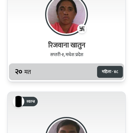
रिजवाना खातुन
सप्तरी-१, मधेश प्रदेश
२०
मत
महिला · ४८
स्वतन्त्र