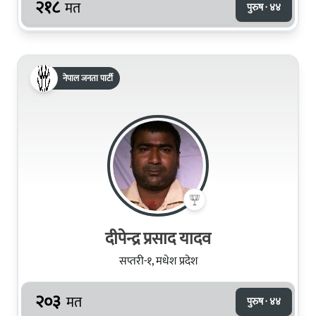
२१८
मत
पुरुष · ४४
नेपाल जनता पार्टी
दीपेन्द्र प्रसाद यादव
सप्तरी-१, मधेश प्रदेश
२०३
मत
पुरुष · ४४