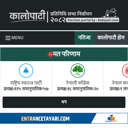
Skip to content
नतिजा
कालोपाटी होम
MENU
मत परिणाम
राष्ट्रिय स्वतन्त्र पार्टी
नेपाली काँग्रेस
नेपाल कम्य
प्रत्यक्ष:१२५ समानुपातिक:५७
प्रत्यक्ष:१८ समानुपातिक:२०
प्रत्यक्ष:९
(ए
थप