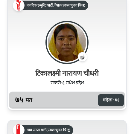
नागरिक उन्मुक्ति पार्टी, नेपाल(एकल चुनाव चिन्ह)
टिकालक्ष्‍मी नारायण चौधरी
सप्तरी-१, मधेश प्रदेश
७५
मत
महिला · ४१
आम जनता पार्टी(एकल चुनाव चिन्ह)