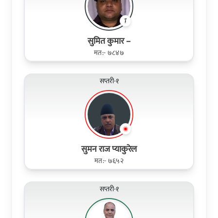
सुमित कुमार –
मत:- ७८४७
सप्तरी-१
सुमन राज प्याकुरेल
मत:- ७६५२
सप्तरी-१