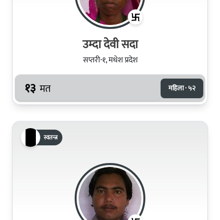
उम्दा देवी सदा
सप्तरी-१, मधेश प्रदेश
१३
मत
महिला · ५२
स्वतन्त्र