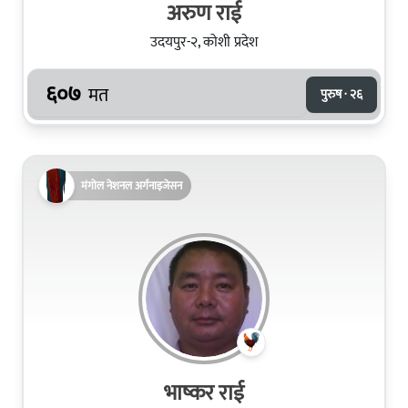
अरुण राई
उदयपुर-२, कोशी प्रदेश
६०७
मत
पुरुष · २६
मंगोल नेशनल अर्गनाइजेसन
भाष्कर राई