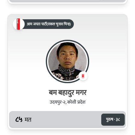
आम जनता पार्टी(एकल चुनाव चिन्ह)
बम बहादुर मगर
उदयपुर-२, कोशी प्रदेश
८५
मत
पुरुष · ३८