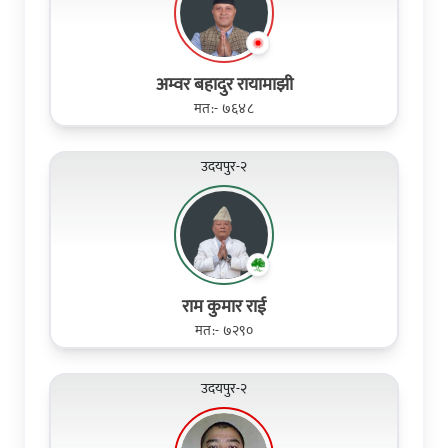
अम्वर बहादुर रायामाझी
मत:- ७६४८
उदयपुर-२
राम कुमार राई
मत:- ७२९०
उदयपुर-२