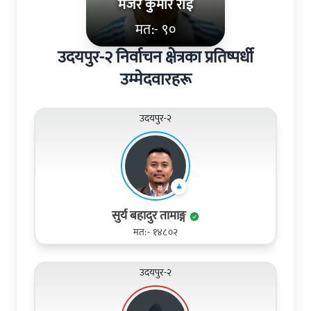
मेजर कुमार राई
मत:- ९०
उदयपुर-२ निर्वाचन क्षेत्रका प्रतिष्पर्धी
उम्मेदवारहरू
उदयपुर-२
सुर्य बहादुर तामाङ्ग
मत:- १४८०२
उदयपुर-२