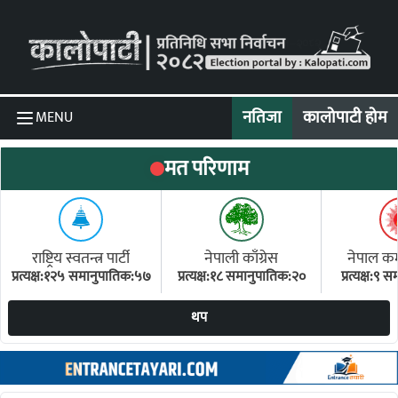
Skip to content
नतिजा
कालोपाटी होम
MENU
मत परिणाम
राष्ट्रिय स्वतन्त्र पार्टी
नेपाली काँग्रेस
नेपाल कम्य
प्रत्यक्ष:१२५ समानुपातिक:५७
प्रत्यक्ष:१८ समानुपातिक:२०
प्रत्यक्ष:९
(ए
थप