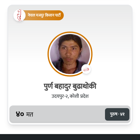
नेपाल मजदुर किसान पार्टी
पुर्ण बहादुर बुढाथोकी
उदयपुर-२, कोशी प्रदेश
४०
मत
पुरुष · ४१