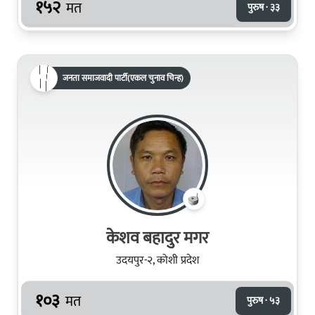
१५२
मत
पुरुष · ३३
जनता समाजवादी पार्टी(एकल चुनाव चिन्ह)
केशव बहादुर मगर
उदयपुर-२, कोशी प्रदेश
१०३
मत
पुरुष · ५३