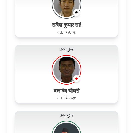
राजेश कुमार राई
मत:- ११६०६
उदयपुर-१
बल देव चौधरी
मत:- १००२१
उदयपुर-१