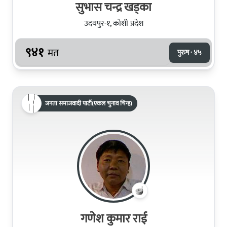
सुभास चन्द्र खड्का
उदयपुर-१, कोशी प्रदेश
९४१
मत
पुरुष · ४५
जनता समाजवादी पार्टी(एकल चुनाव चिन्ह)
गणेश कुमार राई