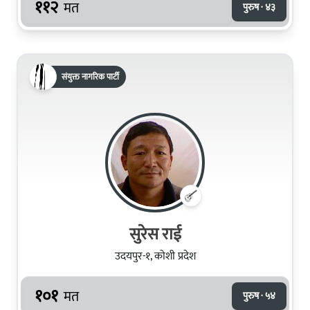
११२
मत
पुरुष · ४३
संयुक्त नागरिक पार्टी
सुरेस राई
उदयपुर-१, कोशी प्रदेश
१०१
मत
पुरुष · ५४