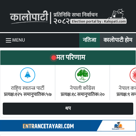
Skip to content
नतिजा
कालोपाटी होम
MENU
मत परिणाम
राष्ट्रिय स्वतन्त्र पार्टी
नेपाली काँग्रेस
नेपाल कम्य
प्रत्यक्ष:१२५ समानुपातिक:५७
प्रत्यक्ष:१८ समानुपातिक:२०
प्रत्यक्ष:९
(ए
थप