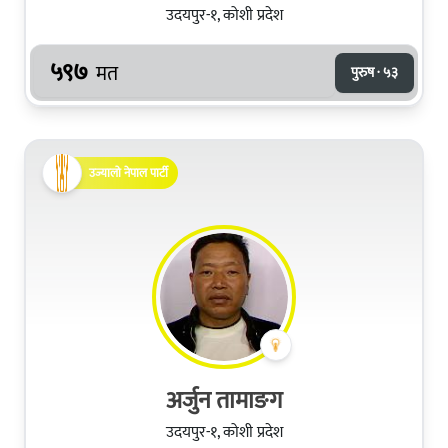
उदयपुर-१, कोशी प्रदेश
५९७
मत
पुरुष · ५३
उज्यालो नेपाल पार्टी
अर्जुन तामाङग
उदयपुर-१, कोशी प्रदेश