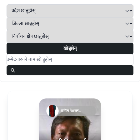
खोज्नुहोस्
Search candidates
मंगोल नेशनल
अर्गनाइजेसन