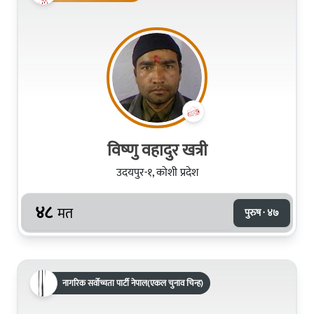
विष्‍णु वहादुर खत्री
उदयपुर-१, कोशी प्रदेश
४८
मत
पुरुष · ४७
नागरिक सर्वोच्चता पार्टी नेपाल(एकल चुनाव चिन्ह)