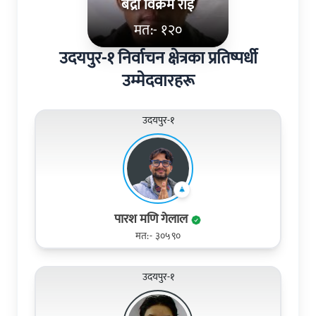
बद्री विक्रम राई
मत:- १२०
उदयपुर-१ निर्वाचन क्षेत्रका प्रतिष्पर्धी
उम्मेदवारहरू
उदयपुर-१
पारश मणि गेलाल
मत:- ३०५९०
उदयपुर-१