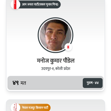
आम जनता पार्टी(एकल चुनाव चिन्ह)
मनोज कुमार पौडेल
उदयपुर-१, कोशी प्रदेश
४९
मत
पुरुष · ४४
नेपाल मजदुर किसान पार्टी