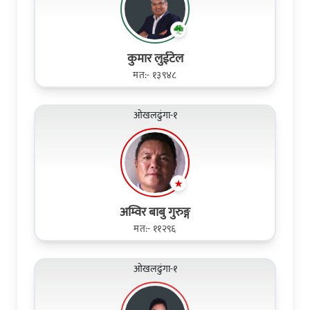
कुमार लुईटेल
मत:- १३९४८
ओखलढुंगा-१
अम्विर बाबु गुरुङ्ग
मत:- ११२९६
ओखलढुंगा-१