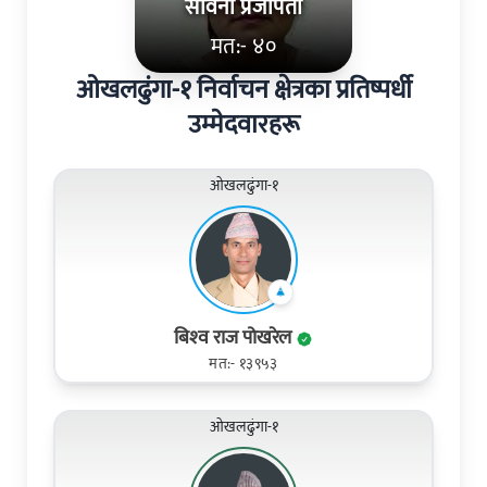
सविना प्रजापती
मत:- ४०
ओखलढुंगा-१ निर्वाचन क्षेत्रका प्रतिष्पर्धी
उम्मेदवारहरू
ओखलढुंगा-१
बिश्‍व राज पोखरेल
मत:- १३९५३
ओखलढुंगा-१