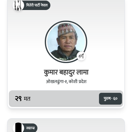
मितेरी पार्टी नेपाल
कुमार बहादुर लामा
ओखलढुंगा-१, कोशी प्रदेश
२९
मत
पुरुष · ६०
स्वतन्त्र