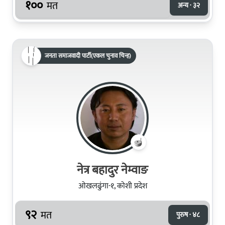
१००
मत
अन्य · ३२
जनता समाजवादी पार्टी(एकल चुनाव चिन्ह)
नेत्र बहादुर नेम्वाङ
ओखलढुंगा-१, कोशी प्रदेश
९२
मत
पुरुष · ४८