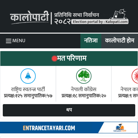
Skip to content
नतिजा
कालोपाटी होम
MENU
मत परिणाम
राष्ट्रिय स्वतन्त्र पार्टी
नेपाली काँग्रेस
नेपाल कम्य
प्रत्यक्ष:१२५ समानुपातिक:५७
प्रत्यक्ष:१८ समानुपातिक:२०
प्रत्यक्ष:९
(ए
थप