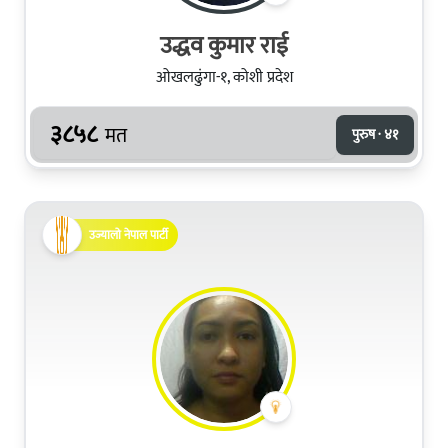
उद्धव कुमार राई
ओखलढुंगा-१, कोशी प्रदेश
३८५८
मत
पुरुष · ४१
उज्यालो नेपाल पार्टी