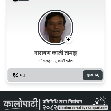
नारायण काजी तामाङ्ग
ओखलढुंगा-१, कोशी प्रदेश
१८
मत
पुरुष · ५६