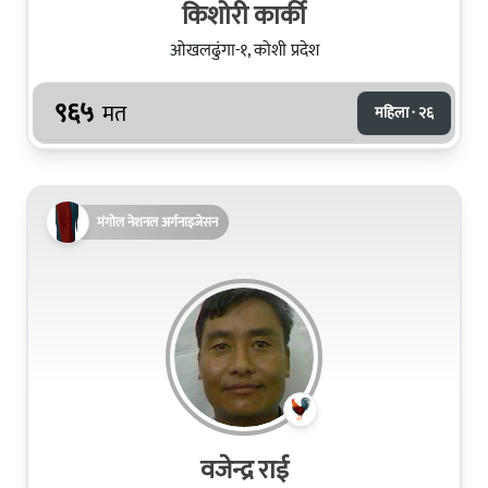
किशोरी कार्की
ओखलढुंगा-१, कोशी प्रदेश
९६५
मत
महिला · २६
मंगोल नेशनल अर्गनाइजेसन
वजेन्द्र राई