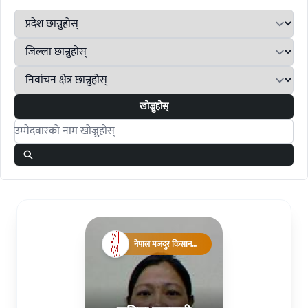
खोज्नुहोस्
Search candidates
नेपाल मजदुर किसान
पार्टी