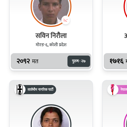
सविन निरौला
ओ
मोरङ-६, कोशी प्रदेश
२०९२
१७१६
मत
पुरुष · २७
सार्वभौम नागरिक पार्टी
नेपाल