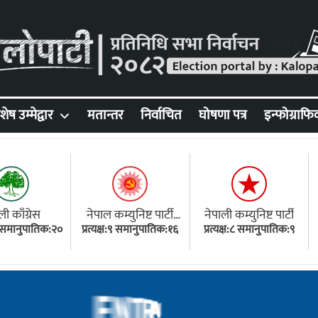
शेष उम्मेद्वार
मतान्तर
निर्वाचित
घोषणा पत्र
इन्फोग्राफि
ली काँग्रेस
नेपाल कम्युनिष्ट पार्टी
नेपाली कम्युनिष्ट पार्टी
१८ समानुपातिक:२०
प्रत्यक्ष:९ समानुपातिक:१६
(एमाले)
प्रत्यक्ष:८ समानुपातिक:९