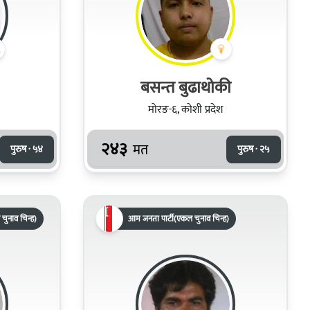
बसन्त बुढाथोकी
मोरङ-६, कोशी प्रदेश
२४३
मत
पुरुष · ५४
पुरुष · २५
 चुनाव चिन्ह)
आम जनता पार्टी(एकल चुनाव चिन्ह)