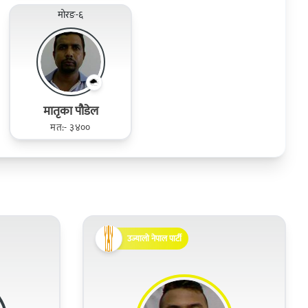
मोरङ-६
मातृका पौडेल
मत:- ३४००
उज्यालो नेपाल पार्टी