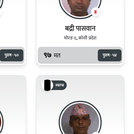
बद्री पासवान
मोरङ-६, कोशी प्रदेश
९७
मत
पुरुष · ५०
पुरुष · ५४
स्वतन्त्र