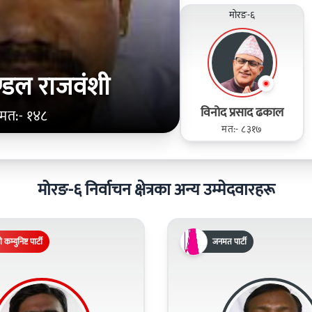
मोरङ-६
ण्डल राजवंशी
विनोद प्रसाद ढकाल
मत:- १४८
मत:- ८३१७
मोरङ-६ निर्वाचन क्षेत्रका अन्य उम्मेदवारहरू
 कम्युनिष्ट पार्टी
जनमत पार्टी