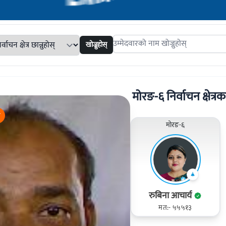
खोज्नुहोस्
Search candidates
मोरङ-६ निर्वाचन क्षेत्रका
मोरङ-६
रुबिना आचार्य
मत:- ५५५१३