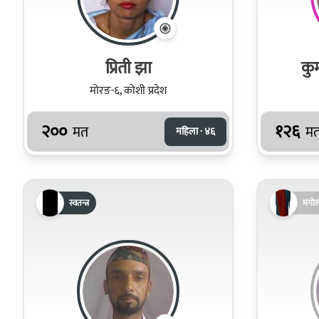
प्रिती झा
कु
मोरङ-६, कोशी प्रदेश
२००
१२६
मत
म
महिला · ४६
स्वतन्त्र
मंगो