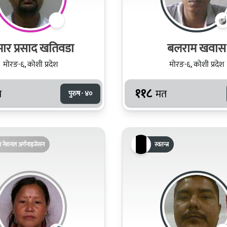
मार प्रसाद खतिवडा
बलराम खवास
मोरङ-६, कोशी प्रदेश
मोरङ-६, कोशी प्रदेश
११८
त
मत
पुरुष · ४०
ल नेशनल अर्गनाइजेसन
स्वतन्त्र