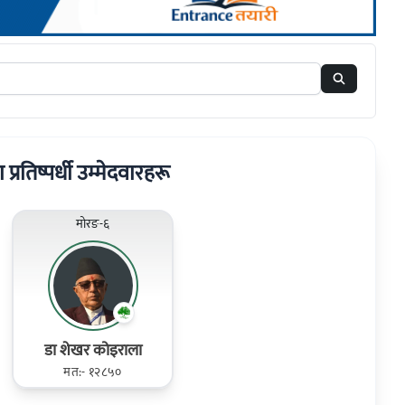
 प्रतिष्पर्धी उम्मेदवारहरू
मोरङ-६
डा शेखर कोइराला
मत:- १२८५०