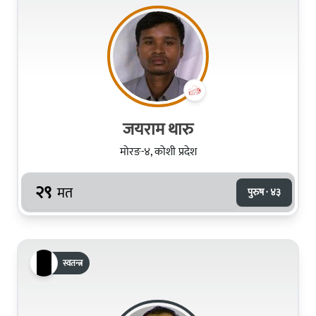
जयराम थारु
मोरङ-४, कोशी प्रदेश
२९
मत
पुरुष · ४३
स्वतन्त्र