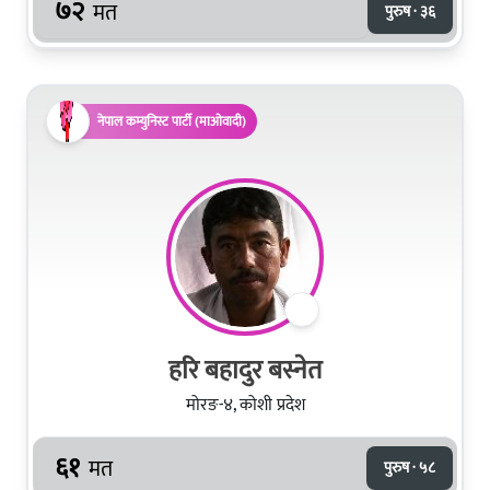
७२
मत
पुरुष · ३६
नेपाल कम्युनिस्ट पार्टी (माओवादी)
हरि बहादुर बस्नेत
मोरङ-४, कोशी प्रदेश
६१
मत
पुरुष · ५८