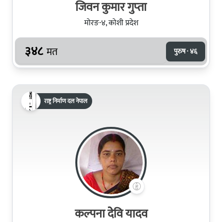
जिवन कुमार गुप्‍ता
मोरङ-४, कोशी प्रदेश
३४८
मत
पुरुष · ४६
राष्ट्र निर्माण दल नेपाल
कल्पना देेवि यादव