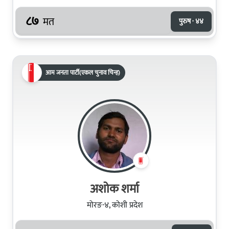
८७
मत
पुरुष · ४४
आम जनता पार्टी(एकल चुनाव चिन्ह)
अशोक शर्मा
मोरङ-४, कोशी प्रदेश