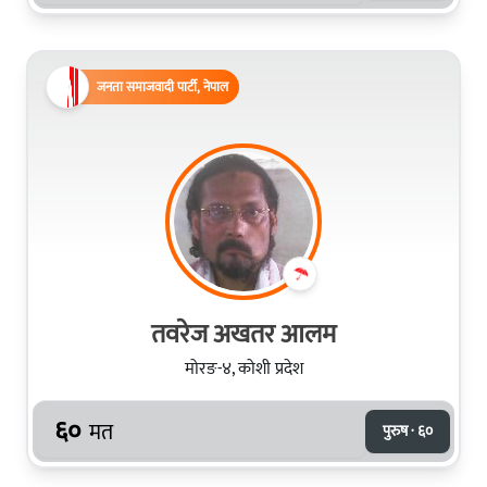
जनता समाजवादी पार्टी, नेपाल
तवरेज अखतर आलम
मोरङ-४, कोशी प्रदेश
६०
मत
पुरुष · ६०