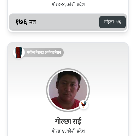
मोरङ-४, कोशी प्रदेश
१७६
मत
महिला · ४६
मंगोल नेशनल अर्गनाइजेसन
गोल्छा राई
मोरङ-४, कोशी प्रदेश