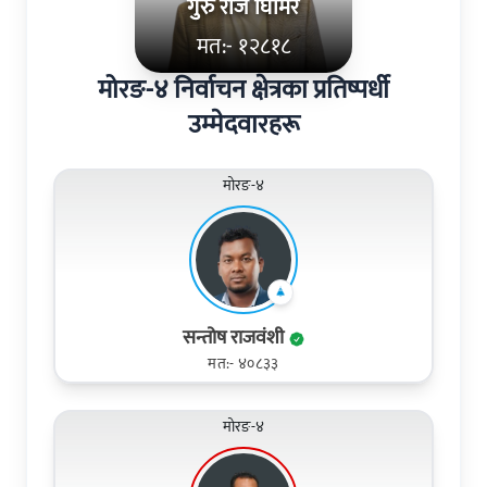
गुरु राज घिमिरे
मत:- १२८१८
मोरङ-४ निर्वाचन क्षेत्रका प्रतिष्पर्धी
उम्मेदवारहरू
मोरङ-४
सन्तोष राजवंशी
मत:- ४०८३३
मोरङ-४