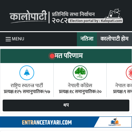
Skip to content
नतिजा
कालोपाटी होम
MENU
मत परिणाम
राष्ट्रिय स्वतन्त्र पार्टी
नेपाली काँग्रेस
नेपाल कम्य
प्रत्यक्ष:१२५ समानुपातिक:५७
प्रत्यक्ष:१८ समानुपातिक:२०
प्रत्यक्ष:९
(ए
थप