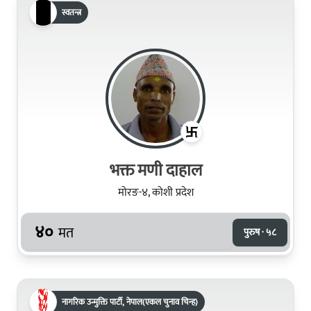
स्वतन्त्र
भक्त मणी दाहाल
मोरङ-४, कोशी प्रदेश
४०
मत
पुरुष · ५८
नागरिक उन्मुक्ति पार्टी, नेपाल(एकल चुनाव चिन्ह)