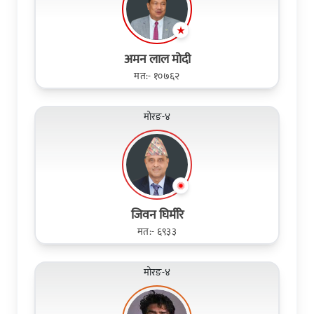
अमन लाल मोदी
मत:- १०७६२
मोरङ-४
जिवन घिमीरे
मत:- ६९३३
मोरङ-४