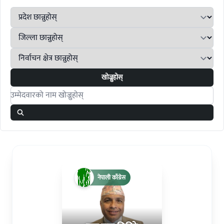
खोज्नुहोस्
Search candidates
नेपाली काँग्रेस