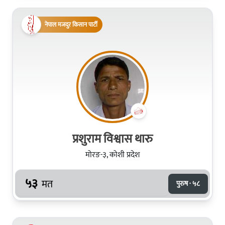
नेपाल मजदुर किसान पार्टी
प्रशुराम विश्वास थारु
मोरङ-३, कोशी प्रदेश
५३
मत
पुरुष · ५८