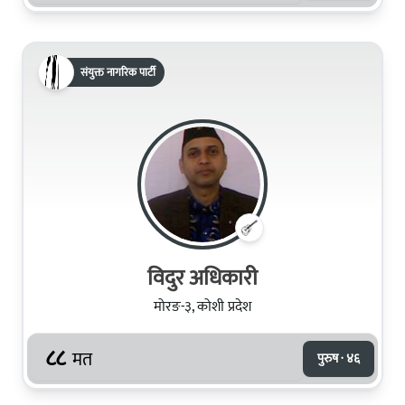
संयुक्त नागरिक पार्टी
विदुर अधिकारी
मोरङ-३, कोशी प्रदेश
८८
मत
पुरुष · ४६