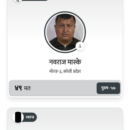
नवराज मास्के
मोरङ-३, कोशी प्रदेश
४९
मत
पुरुष · ५७
स्वतन्त्र