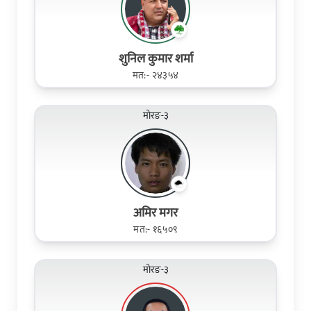
शुनिल कुमार शर्मा
मत:- २४३५४
मोरङ-३
अमिर मगर
मत:- १६५०९
मोरङ-३