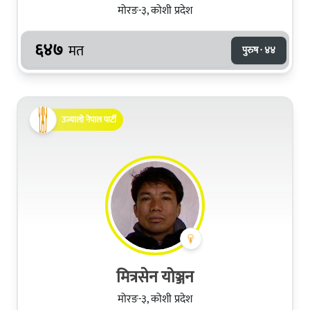
मोरङ-३, कोशी प्रदेश
६४७
मत
पुरुष · ४४
उज्यालो नेपाल पार्टी
मित्रसेन योञ्जन
मोरङ-३, कोशी प्रदेश