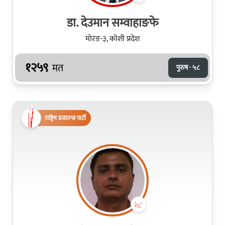
डा. देउमान सम्वाहाङफे
मोरङ-३, कोशी प्रदेश
१२५९
मत
पुरुष · ५८
राष्ट्रिय प्रजातन्त्र पार्टी