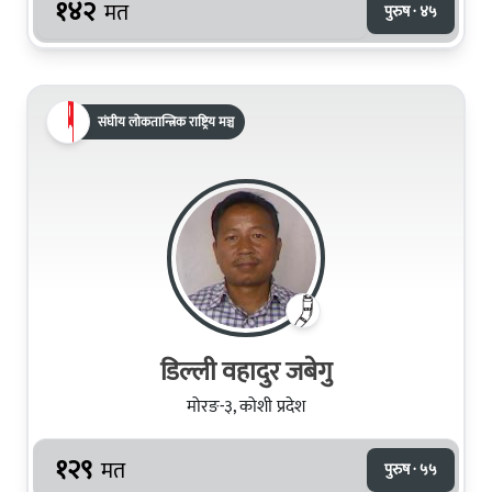
१४२
मत
पुरुष · ४५
संघीय लोकतान्त्रिक राष्ट्रिय मञ्च
डिल्ली वहादुर जबेगु
मोरङ-३, कोशी प्रदेश
१२९
मत
पुरुष · ५५