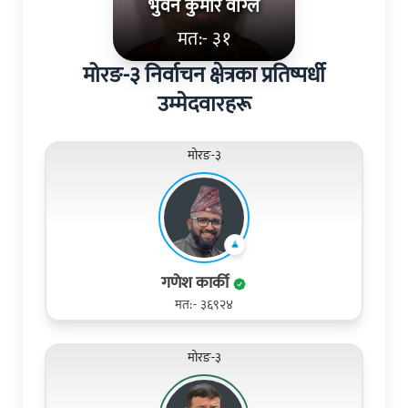
भुवन कुमार वाग्ले
मत:- ३१
मोरङ-३ निर्वाचन क्षेत्रका प्रतिष्पर्धी
उम्मेदवारहरू
मोरङ-३
गणेश कार्की
मत:- ३६९२४
मोरङ-३