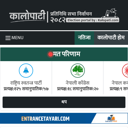
Skip to content
नतिजा
कालोपाटी होम
MENU
मत परिणाम
राष्ट्रिय स्वतन्त्र पार्टी
नेपाली काँग्रेस
नेपाल कम्य
प्रत्यक्ष:१२५ समानुपातिक:५७
प्रत्यक्ष:१८ समानुपातिक:२०
प्रत्यक्ष:९
(ए
थप