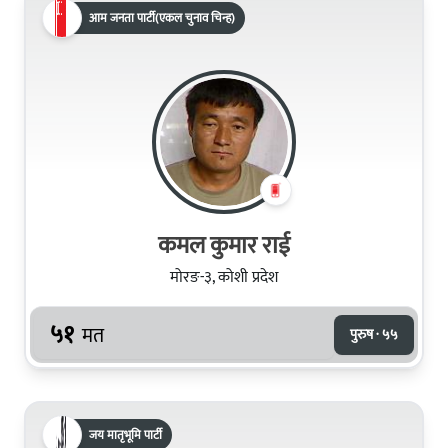
आम जनता पार्टी(एकल चुनाव चिन्ह)
कमल कुमार राई
मोरङ-३, कोशी प्रदेश
५१
मत
पुरुष · ५५
जय मातृभूमि पार्टी