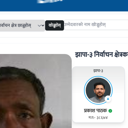
खोज्नुहोस्
Search candidates
झापा-३ निर्वाचन क्षेत्रका
झापा-३
प्रकाश पाठक
मत:- ३८६७४