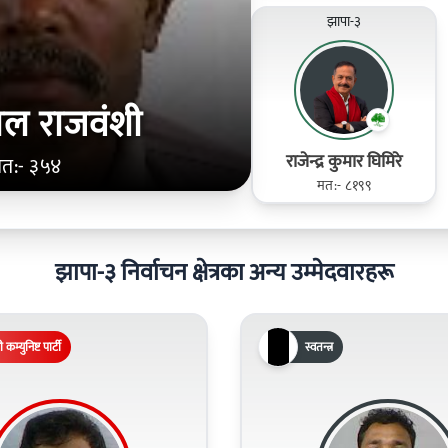
झापा-३
ल राजवंशी
राजेन्द्र कुमार घिमिरे
त:- ३५४
मत:- ८१९९
झापा-३ निर्वाचन क्षेत्रका अन्य उम्मेदवारहरू
 कम्युनिष्ट पार्टी
स्वतन्त्र