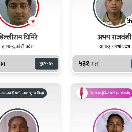
डिल्लीराम घिमिरे
अभय राजवंशी
झापा-३, कोशी प्रदेश
झापा-३, कोशी प्रदेश
५३१
मत
मत
पुरुष · ४५
 समाजवादी पार्टी(एकल चुनाव चिन्ह)
नेपाल कम्युनिस्ट पार्टी (माओवादी)